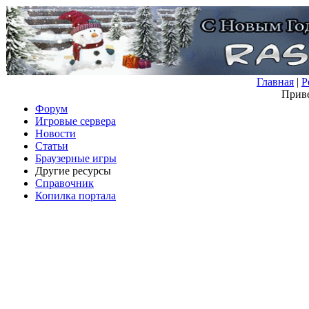
Главная
|
Р
Приве
Форум
Игровые сервера
Новости
Статьи
Браузерные игры
Другие ресурсы
Справочник
Копилка портала