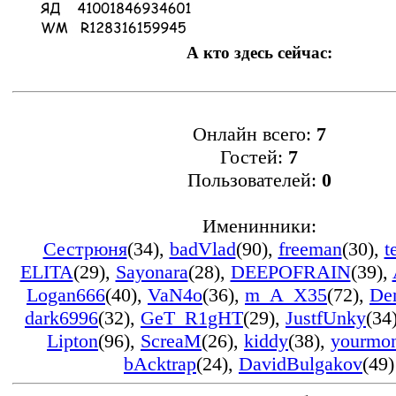
А кто здесь сейчас:
Онлайн всего:
7
Гостей:
7
Пользователей:
0
Именинники:
Сестрюня
(34)
,
badVlad
(90)
,
freeman
(30)
,
t
ELITA
(29)
,
Sayonara
(28)
,
DEEPOFRAIN
(39)
,
Logan666
(40)
,
VaN4o
(36)
,
m_A_X35
(72)
,
De
dark6996
(32)
,
GeT_R1gHT
(29)
,
JustfUnky
(34
Lipton
(96)
,
ScreaM
(26)
,
kiddy
(38)
,
yourmo
bAcktrap
(24)
,
DavidBulgakov
(49)