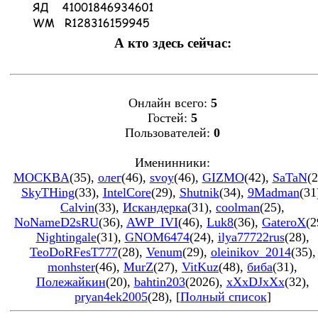
А кто здесь сейчас:
Онлайн всего:
5
Гостей:
5
Пользователей:
0
Именинники:
MOCKBA
(35)
,
олег
(46)
,
svoy
(46)
,
GIZMO
(42)
,
SaTaN
(2
SkyTHing
(33)
,
IntelCore
(29)
,
Shutnik
(34)
,
9Madman
(31
Calvin
(33)
,
Искандерка
(31)
,
coolman
(25)
,
NoNameD2sRU
(36)
,
AWP_IVI
(46)
,
Luk8
(36)
,
GateroX
(2
Nightingale
(31)
,
GNOM6474
(24)
,
ilya77722rus
(28)
,
TeoDoRFesT777
(28)
,
Venum
(29)
,
oleinikov_2014
(35)
,
monhster
(46)
,
MurZ
(27)
,
VitKuz
(48)
,
биба
(31)
,
Полежайкин
(20)
,
bahtin203
(2026)
,
xXxDJxXx
(32)
,
pryan4ek2005
(28)
, [
Полный список
]