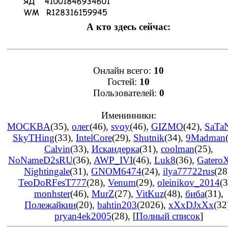
А кто здесь сейчас:
Онлайн всего:
10
Гостей:
10
Пользователей:
0
Именинники:
MOCKBA
(35)
,
олег
(46)
,
svoy
(46)
,
GIZMO
(42)
,
SaTa
SkyTHing
(33)
,
IntelCore
(29)
,
Shutnik
(34)
,
9Madman
Calvin
(33)
,
Искандерка
(31)
,
coolman
(25)
,
NoNameD2sRU
(36)
,
AWP_IVI
(46)
,
Luk8
(36)
,
Gatero
Nightingale
(31)
,
GNOM6474
(24)
,
ilya77722rus
(28
TeoDoRFesT777
(28)
,
Venum
(29)
,
oleinikov_2014
(3
monhster
(46)
,
MurZ
(27)
,
VitKuz
(48)
,
биба
(31)
,
Полежайкин
(20)
,
bahtin203
(2026)
,
xXxDJxXx
(32
pryan4ek2005
(28)
, [
Полный список
]