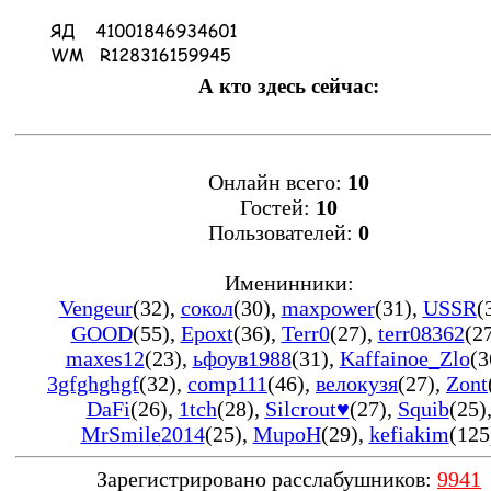
А кто здесь сейчас:
Онлайн всего:
10
Гостей:
10
Пользователей:
0
Именинники:
Vengeur
(32)
,
сокол
(30)
,
maxpower
(31)
,
USSR
(
GOOD
(55)
,
Epoxt
(36)
,
Terr0
(27)
,
terr08362
(2
maxes12
(23)
,
ьфоув1988
(31)
,
Kaffainoe_Zlo
(3
3gfghghgf
(32)
,
comp111
(46)
,
велокузя
(27)
,
Zont
DaFi
(26)
,
1tch
(28)
,
Silcrout♥
(27)
,
Squib
(25)
MrSmile2014
(25)
,
MupoH
(29)
,
kefiakim
(125
Зарегистрировано расслабушников:
9941