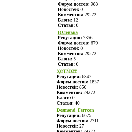
Форум постов:
988
Новостей:
0
Комментов:
29272
Блоги:
12
Статьи:
0
Юленька
Репутация:
7356
Форум постов:
679
Новостей:
0
Комментов:
29272
Блоги:
5
Статьи:
0
ҲửŦṀ€Ħ
Репутация:
6847
Форум постов:
1837
Новостей:
856
Комментов:
29272
Блоги:
0
Статьи:
40
Desmond_Ferrcon
Репутация:
6675
Форум постов:
2711
Новостей:
27
Комментов:
29272