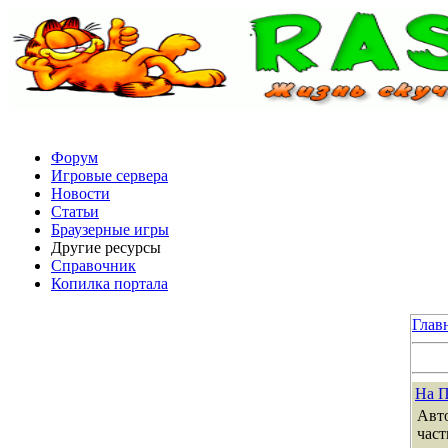
Форум
Игровые сервера
Новости
Статьи
Браузерные игры
Другие ресурсы
Справочник
Копилка портала
Глав
На П
Авто
част