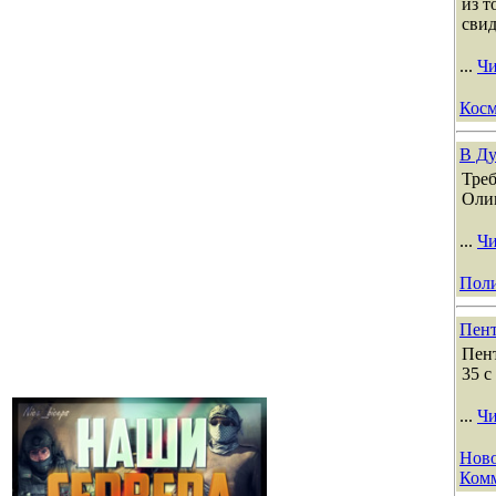
из 
свид
...
Чи
Кос
В Ду
Треб
Олим
...
Чи
Пол
Пент
Пент
35 с
...
Чи
Ново
Комм