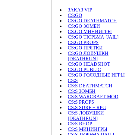
ЗАКАЗ VIP
CS:GO
CS:GO DEATHMATCH
CS:GO ЗОМБИ
CS:GO МИНИИГРЫ
CS:GO ТЮРЬМА [JAIL]
CS:GO PROPS
CS:GO ПРЯТКИ
CS:GO ЛОВУШКИ
[DEATHRUN]
CS:GO HEADSHOT
CS:GO PUBLIC
CS:GO ГОЛОДНЫЕ ИГРЫ
CS:S
CS:S DEATHMATCH
CS:S ЗОМБИ
CS:S WARCRAFT MOD
CS:S PROPS
CS:S SURF + RPG
CS:S ЛОВУШКИ
[DEATHRUN]
CS:S BHOP
CS:S МИНИИГРЫ
CS:S ТЮРЬМА [JAIL]