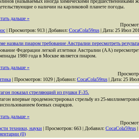
толинов (называемых иногда химическими предшественниками ж
етельствующие о наличии на карликовой планете погоды.
тать дальше »
Просмот
мос
| Просмотров: 913 | Добавил:
СocaСola59rus
| Дата:
25 Июл 20
ме назвали пиаром требование Австралии пересмотреть резуль
ование Федерации легкой атлетики Австралии (АА) пересмотрет
пиады 1980 года в Москве является пиаром.
тать дальше »
Просмотр
итика
| Просмотров: 1029 | Добавил:
СocaСola59rus
| Дата:
25 Июл
агон показал стреляющий из пушки F-35.
агон впервые продемонстрировал стрельбу из 25-миллиметрово
 использованием боевых снарядов.
тать дальше »
Просмот
сти техники, науки
| Просмотров: 663 | Добавил:
СocaСola59rus
|
ентарии (0)