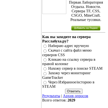
Первая Лаборатория
Отдыха. Новости.
Сервера TF, CSS,
CSGO, MineCraft.
Реальные тусовки.
Как вы заходите на сервера
Расслабуха.ру?
Набираю адрес вручную
Скачал с сайта файл меню
серверов CSS
Кликаю на ссылку сервера в
правой колонке
Нахожу сервер в поиске STEAM
Захожу через мониторинг
GameTracker
Через Избранное/историю в
STEAM
Результаты
|
Архив опросов
Всего ответов:
2029