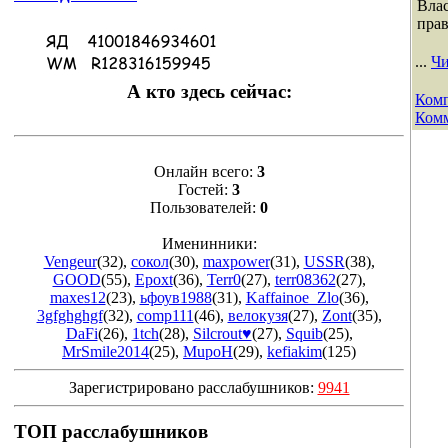
Влас
прав
...
Чи
А кто здесь сейчас:
Комп
Комм
Онлайн всего:
3
Гостей:
3
Пользователей:
0
Именинники:
Vengeur
(32)
,
сокол
(30)
,
maxpower
(31)
,
USSR
(38)
,
GOOD
(55)
,
Epoxt
(36)
,
Terr0
(27)
,
terr08362
(27)
,
maxes12
(23)
,
ьфоув1988
(31)
,
Kaffainoe_Zlo
(36)
,
3gfghghgf
(32)
,
comp111
(46)
,
велокузя
(27)
,
Zont
(35)
,
DaFi
(26)
,
1tch
(28)
,
Silcrout♥
(27)
,
Squib
(25)
,
MrSmile2014
(25)
,
MupoH
(29)
,
kefiakim
(125)
Зарегистрировано расслабушников:
9941
ТОП расслабушников