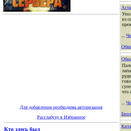
Аста
Упол
из с
пре
...
Чи
Общ
Обна
Пале
лапа
руди
гово
супе
что 
...
Чи
Для добавления необходима авторизация
Биол
Расслабуху в Избранное
Кита
Кто здесь был