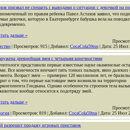
хов призвал не спешить с выводами о ситуации с девочкой на п
номоченный по правам ребенка Павел Астахов заявил, что подн
емьи девочки, которую в Екатеринбурге бабушка вела на поводке
ждевременно.
тать дальше »
Просмот
ество
| Просмотров: 915 | Добавил:
СocaСola59rus
| Дата:
25 Июл 
ружена древнейшая змея с четырьмя конечностями
онтологи представили первые известные науке окаменелые оста
ми. Все конечности венчают пять тонких пальцев, явно далеких 
мента. Возраст змеи — примерно 120 миллионов лет, ее бразил
рит о том, что первые настоящие змеи возникли на территории
рконтинента Гондвана. Однако особенности строения тела вызы
животное вообще относится к подотряду змей.
тать дальше »
Просмот
огия
| Просмотров: 819 | Добавил:
СocaСola59rus
| Дата:
25 Июл 
й разрешит продажу игровых приставок