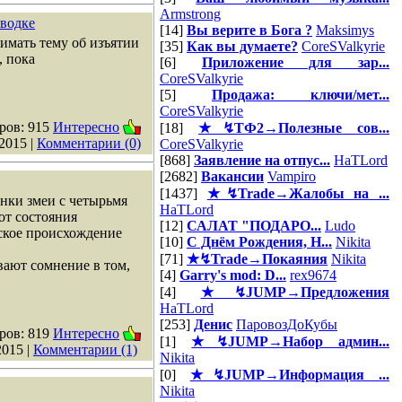
Armstrong
оводке
[14]
Вы верите в Бога ?
Maksimys
имать тему об изъятии
[35]
Как вы думаете?
CoreSValkyrie
, пока
[6]
Приложение для зар...
CoreSValkyrie
[5]
Продажа: ключи/мет...
CoreSValkyrie
ров: 915
Интересно
[18]
★↯ТФ2→Полезные сов...
2015
|
Комментарии (0)
CoreSValkyrie
[868]
Заявление на отпус...
HaTLord
[2682]
Вакансии
Vampiro
[1437]
★↯Trade→Жалобы на ...
нки змеи с четырьмя
HaTLord
от состояния
[12]
САЛАТ "ПОДАРО...
Ludo
ьское происхождение
[10]
С Днём Рождения, Н...
Nikita
[71]
★↯Trade→Покаяния
Nikita
вают сомнение в том,
[4]
Garry's mod: D...
rex9674
[4]
★↯JUMP→Предложения
HaTLord
[253]
Денис
ПаровозДоКубы
ров: 819
Интересно
[1]
★↯JUMP→Набор админ...
2015
|
Комментарии (1)
Nikita
[0]
★↯JUMP→Информация ...
Nikita