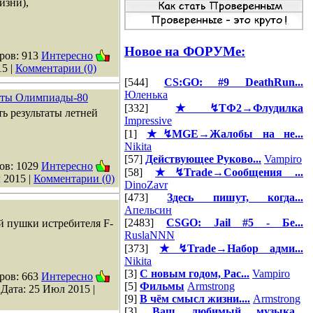
изни),
Новое на ФОРУМе:
ров: 913
Интересно
15
|
Комментарии (0)
[544]
CS:GO: #9 DeathRun...
Юленька
таты Олимпиады-80
[332]
★↯ТФ2→Флудилка
ь результаты летней
Impressive
[1]
★↯MGE→Жалобы на не...
Nikita
[57]
Действующее Руково...
Vampiro
ов: 1029
Интересно
[58]
★↯Trade→Сообщения ...
 2015
|
Комментарии (0)
DinoZavr
[473]
Здесь пишут, когда...
Апельсин
[2483]
CSGO: Jail #5 - Бе...
й пушки истребителя F-
RuslaNNN
[373]
★↯Trade→Набор адми...
Nikita
[3]
С новым годом, Рас...
Vampiro
ров: 663
Интересно
[5]
Фильмы
Armstrong
 Дата:
25 Июл 2015
|
[9]
В чём смысл жизни....
Armstrong
[3]
Ваш любимый музыка...