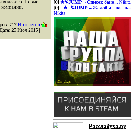
я видеоигр. Новые
[0]
★↯JUMP→Список бано...
Nikita
е компании.
[0]
★↯JUMP→Жалобы на н...
Nikita
ров: 717
Интересно
 Дата:
25 Июл 2015
|
Расслабуха.ру