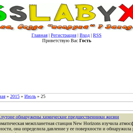
Главная
|
Регистрация
|
Вход
|
RSS
Приветствую Вас
Гость
ная
»
2015
»
Июль
»
25
лутоне обнаружены химические предшественники жизни
матическая межпланетная станция New Horizons изучила атмос
ности, она определила давление у ее поверхности и обнаружила