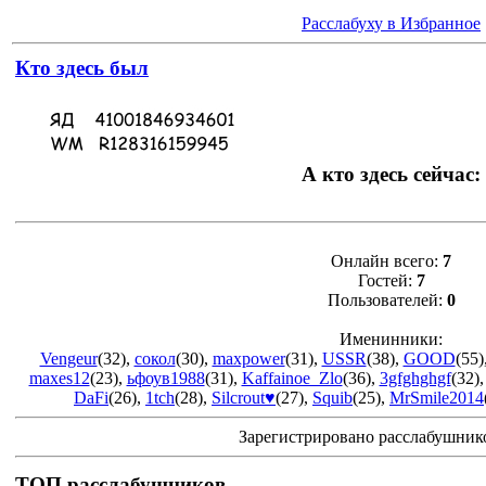
Расслабуху в Избранное
Кто здесь был
А кто здесь сейчас:
Онлайн всего:
7
Гостей:
7
Пользователей:
0
Именинники:
Vengeur
(32)
,
сокол
(30)
,
maxpower
(31)
,
USSR
(38)
,
GOOD
(55)
maxes12
(23)
,
ьфоув1988
(31)
,
Kaffainoe_Zlo
(36)
,
3gfghghgf
(32)
DaFi
(26)
,
1tch
(28)
,
Silcrout♥
(27)
,
Squib
(25)
,
MrSmile2014
Зарегистрировано расслабушник
ТОП расслабушников