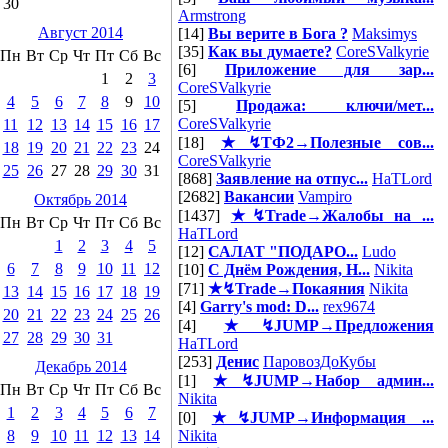
30
Armstrong
Август 2014
[14]
Вы верите в Бога ?
Maksimys
[35]
Как вы думаете?
CoreSValkyrie
Пн
Вт
Ср
Чт
Пт
Сб
Вс
[6]
Приложение для зар...
1
2
3
CoreSValkyrie
4
5
6
7
8
9
10
[5]
Продажа: ключи/мет...
CoreSValkyrie
11
12
13
14
15
16
17
[18]
★↯ТФ2→Полезные сов...
18
19
20
21
22
23
24
CoreSValkyrie
25
26
27
28
29
30
31
[868]
Заявление на отпус...
HaTLord
[2682]
Вакансии
Vampiro
Октябрь 2014
[1437]
★↯Trade→Жалобы на ...
Пн
Вт
Ср
Чт
Пт
Сб
Вс
HaTLord
1
2
3
4
5
[12]
САЛАТ "ПОДАРО...
Ludo
6
7
8
9
10
11
12
[10]
С Днём Рождения, Н...
Nikita
[71]
★↯Trade→Покаяния
Nikita
13
14
15
16
17
18
19
[4]
Garry's mod: D...
rex9674
20
21
22
23
24
25
26
[4]
★↯JUMP→Предложения
27
28
29
30
31
HaTLord
[253]
Денис
ПаровозДоКубы
Декабрь 2014
[1]
★↯JUMP→Набор админ...
Пн
Вт
Ср
Чт
Пт
Сб
Вс
Nikita
1
2
3
4
5
6
7
[0]
★↯JUMP→Информация ...
8
9
10
11
12
13
14
Nikita