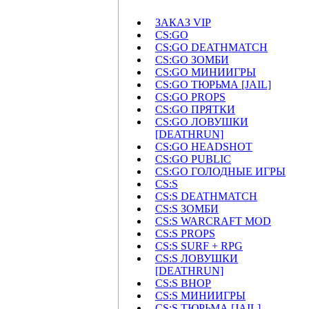
ЗАКАЗ VIP
CS:GO
CS:GO DEATHMATCH
CS:GO ЗОМБИ
CS:GO МИНИИГРЫ
CS:GO ТЮРЬМА [JAIL]
CS:GO PROPS
CS:GO ПРЯТКИ
CS:GO ЛОВУШКИ
[DEATHRUN]
CS:GO HEADSHOT
CS:GO PUBLIC
CS:GO ГОЛОДНЫЕ ИГРЫ
CS:S
CS:S DEATHMATCH
CS:S ЗОМБИ
CS:S WARCRAFT MOD
CS:S PROPS
CS:S SURF + RPG
CS:S ЛОВУШКИ
[DEATHRUN]
CS:S BHOP
CS:S МИНИИГРЫ
CS:S ТЮРЬМА [JAIL]