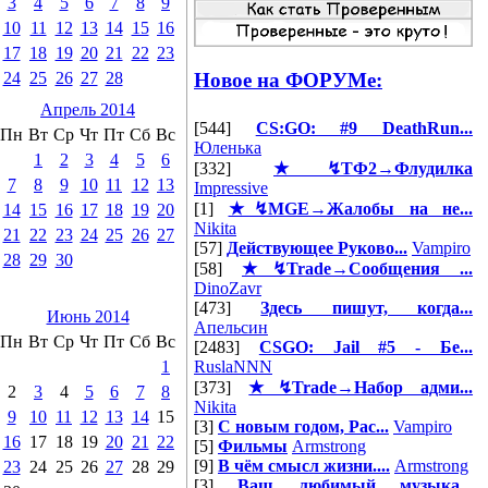
3
4
5
6
7
8
9
10
11
12
13
14
15
16
17
18
19
20
21
22
23
Новое на ФОРУМе:
24
25
26
27
28
Апрель 2014
[544]
CS:GO: #9 DeathRun...
Пн
Вт
Ср
Чт
Пт
Сб
Вс
Юленька
1
2
3
4
5
6
[332]
★↯ТФ2→Флудилка
7
8
9
10
11
12
13
Impressive
[1]
★↯MGE→Жалобы на не...
14
15
16
17
18
19
20
Nikita
21
22
23
24
25
26
27
[57]
Действующее Руково...
Vampiro
28
29
30
[58]
★↯Trade→Сообщения ...
DinoZavr
[473]
Здесь пишут, когда...
Июнь 2014
Апельсин
Пн
Вт
Ср
Чт
Пт
Сб
Вс
[2483]
CSGO: Jail #5 - Бе...
1
RuslaNNN
[373]
★↯Trade→Набор адми...
2
3
4
5
6
7
8
Nikita
9
10
11
12
13
14
15
[3]
С новым годом, Рас...
Vampiro
16
17
18
19
20
21
22
[5]
Фильмы
Armstrong
[9]
В чём смысл жизни....
Armstrong
23
24
25
26
27
28
29
[3]
Ваш любимый музыка...