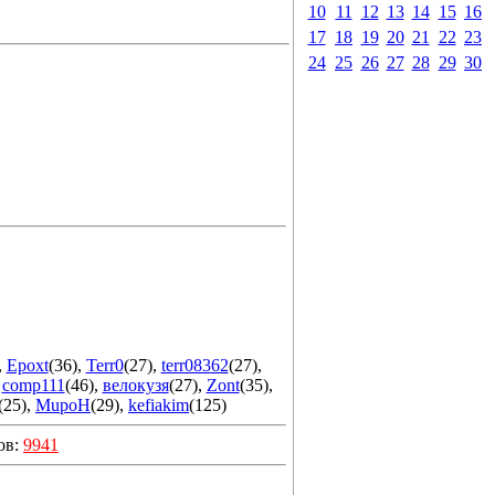
10
11
12
13
14
15
16
17
18
19
20
21
22
23
24
25
26
27
28
29
30
,
Epoxt
(36)
,
Terr0
(27)
,
terr08362
(27)
,
,
comp111
(46)
,
велокузя
(27)
,
Zont
(35)
,
(25)
,
MupoH
(29)
,
kefiakim
(125)
ов:
9941