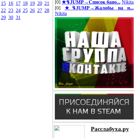
[0]
★↯JUMP→Список бано...
Nikita
15
16
17
18
19
20
21
[0]
★↯JUMP→Жалобы на н...
22
23
24
25
26
27
28
Nikita
29
30
31
Расслабуха.ру