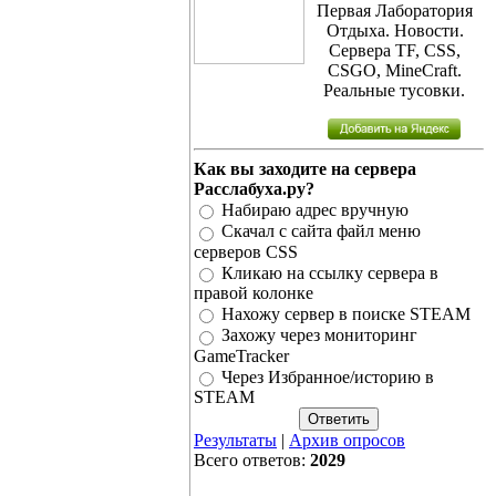
Первая Лаборатория
Отдыха. Новости.
Сервера TF, CSS,
CSGO, MineCraft.
Реальные тусовки.
Как вы заходите на сервера
Расслабуха.ру?
Набираю адрес вручную
Скачал с сайта файл меню
серверов CSS
Кликаю на ссылку сервера в
правой колонке
Нахожу сервер в поиске STEAM
Захожу через мониторинг
GameTracker
Через Избранное/историю в
STEAM
Результаты
|
Архив опросов
Всего ответов:
2029