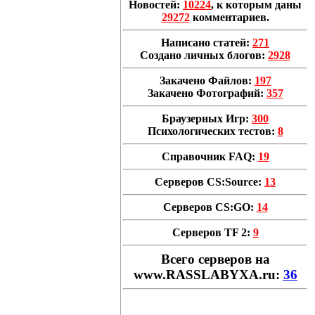
Новостей:
10224
, к которым даны
29272
комментариев.
Написано статей:
271
Создано личных блогов:
2928
Закачено Файлов:
197
Закачено Фотографий:
357
Браузерных Игр:
300
Психологических тестов:
8
Справочник FAQ:
19
Серверов CS:Source:
13
Серверов CS:GO:
14
Серверов TF 2:
9
Всего cерверов на
www.RASSLABYXA.ru:
36