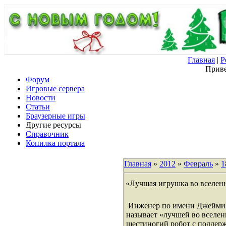
Главная
|
Р
Приве
Форум
Игровые сервера
Новости
Статьи
Браузерные игры
Другие ресурсы
Справочник
Копилка портала
Главная
»
2012
»
Февраль
»
1
«Лучшая игрушка во вселен
Инженер по имени Джейми Ма
называет «лучшей во вселен
шестиногий робот с поддерж