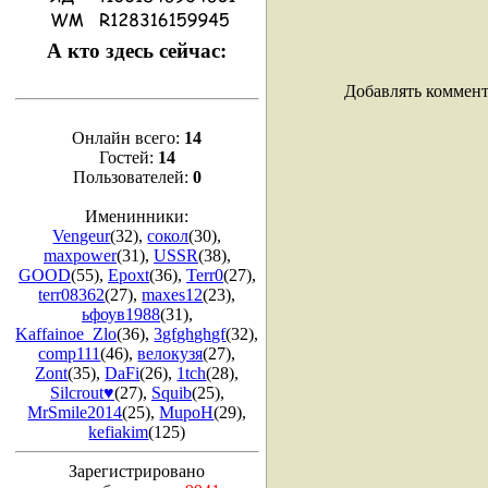
А кто здесь сейчас:
Добавлять коммент
Онлайн всего:
14
Гостей:
14
Пользователей:
0
Именинники:
Vengeur
(32)
,
сокол
(30)
,
maxpower
(31)
,
USSR
(38)
,
GOOD
(55)
,
Epoxt
(36)
,
Terr0
(27)
,
terr08362
(27)
,
maxes12
(23)
,
ьфоув1988
(31)
,
Kaffainoe_Zlo
(36)
,
3gfghghgf
(32)
,
comp111
(46)
,
велокузя
(27)
,
Zont
(35)
,
DaFi
(26)
,
1tch
(28)
,
Silcrout♥
(27)
,
Squib
(25)
,
MrSmile2014
(25)
,
MupoH
(29)
,
kefiakim
(125)
Зарегистрировано