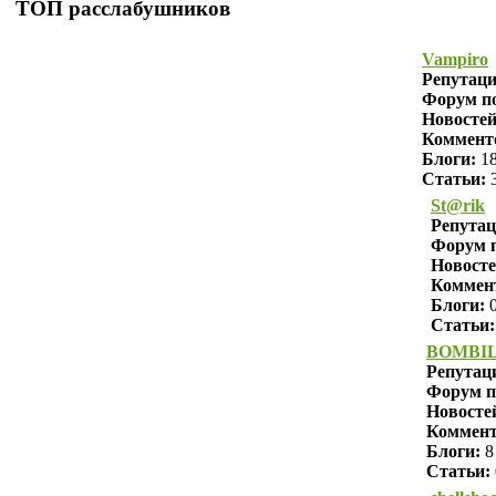
ТОП расслабушников
Vampiro
Репутац
Форум по
Новостей
Коммент
Блоги:
1
Статьи:
St@rik
Репута
Форум п
Новосте
Коммен
Блоги:
Статьи:
BOMBI
Репутац
Форум п
Новосте
Коммен
Блоги:
8
Статьи: