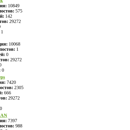
ck
ция:
10849
остов:
575
й:
142
тов:
29272
0
1
ция:
10068
постов:
1
ей:
0
тов:
29272
0
:
0
eps
ия:
7420
остов:
2305
й:
666
тов:
29272
0
MAN
ция:
7397
остов:
988