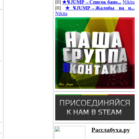
[0]
★↯JUMP→Список бано...
Nikita
[0]
★↯JUMP→Жалобы на н...
Nikita
Расслабуха.ру