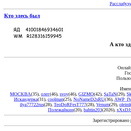
Расслабух
Кто здесь был
А кто зд
Онлай
Го
Пользо
Имен
MOCKBA
(35)
,
олег
(46)
,
svoy
(46)
,
GIZMO
(42)
,
SaTaN
(29)
,
S
Искандерка
(31)
,
coolman
(25)
,
NoNameD2sRU
(36)
,
AWP_IV
ilya77722rus
(28)
,
TeoDoRFesT777
(28)
,
Venum
(29)
,
olein
Полежайкин
(20)
,
bahtin203
(2026)
,
xXxDJ
Зарегистрировано