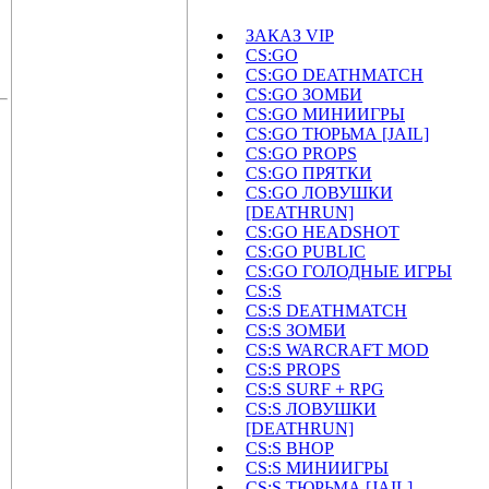
ЗАКАЗ VIP
CS:GO
CS:GO DEATHMATCH
CS:GO ЗОМБИ
CS:GO МИНИИГРЫ
CS:GO ТЮРЬМА [JAIL]
CS:GO PROPS
CS:GO ПРЯТКИ
CS:GO ЛОВУШКИ
[DEATHRUN]
CS:GO HEADSHOT
CS:GO PUBLIC
CS:GO ГОЛОДНЫЕ ИГРЫ
CS:S
CS:S DEATHMATCH
CS:S ЗОМБИ
CS:S WARCRAFT MOD
CS:S PROPS
CS:S SURF + RPG
CS:S ЛОВУШКИ
[DEATHRUN]
CS:S BHOP
CS:S МИНИИГРЫ
CS:S ТЮРЬМА [JAIL]