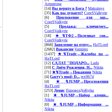
Armstrong
[14]
Вы верите в Бога ?
Maksimys
[35]
Как вы думаете?
CoreSValkyrie
[6]
Приложение для зар...
CoreSValkyrie
[5]
Продажа: ключи/мет...
CoreSValkyrie
[18]
★↯ТФ2→Полезные сов...
CoreSValkyrie
[868]
Заявление на отпус...
HaTLord
[2682]
Вакансии
Vampiro
[1437]
★↯Trade→Жалобы на ...
HaTLord
[12]
САЛАТ "ПОДАРО...
Ludo
[10]
С Днём Рождения, Н...
Nikita
[71]
★↯Trade→Покаяния
Nikita
[4]
Garry's mod: D...
rex9674
[4]
★↯JUMP→Предложения
HaTLord
[253]
Денис
ПаровозДоКубы
[1]
★↯JUMP→Набор админ...
Nikita
[0]
★↯JUMP→Информация ...
Nikita