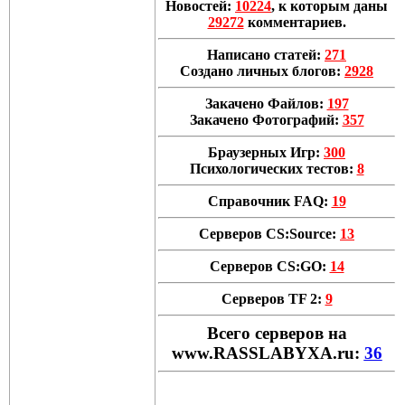
Новостей:
10224
, к которым даны
29272
комментариев.
Написано статей:
271
Создано личных блогов:
2928
Закачено Файлов:
197
Закачено Фотографий:
357
Браузерных Игр:
300
Психологических тестов:
8
Справочник FAQ:
19
Серверов CS:Source:
13
Серверов CS:GO:
14
Серверов TF 2:
9
Всего cерверов на
www.RASSLABYXA.ru:
36