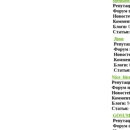
shellsho
Репута
Форум п
Новосте
Коммен
Блоги:
Статьи:
Jhon
Репута
Форум 
Новост
Коммен
Блоги:
Статьи
Nice_bic
Репутац
Форум п
Новосте
Коммен
Блоги:
9
Статьи:
GOSU
Репута
Форум п