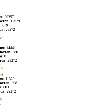
ия:
20357
стов:
12929
:
679
ов:
29272
8
39
ция:
14441
остов:
280
й:
0
тов:
29272
0
0
LA
ия:
11320
остов:
3081
й:
603
тов:
29272
0