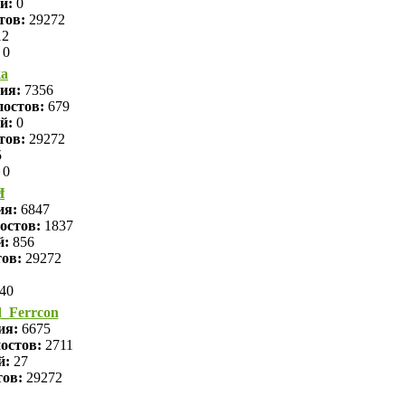
й:
0
тов:
29272
2
0
а
ция:
7356
остов:
679
й:
0
тов:
29272
5
0
Ħ
ия:
6847
остов:
1837
й:
856
тов:
29272
40
_Ferrcon
ия:
6675
остов:
2711
й:
27
тов:
29272