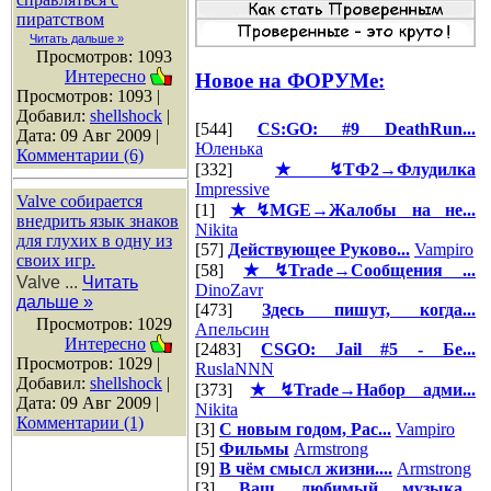
пиратством
...
Читать дальше »
Просмотров: 1093
Интересно
Новое на ФОРУМе:
Просмотров: 1093 |
Добавил:
shellshock
|
[544]
CS:GO: #9 DeathRun...
Дата:
09 Авг 2009
|
Юленька
Комментарии (6)
[332]
★↯ТФ2→Флудилка
Impressive
Valve собирается
[1]
★↯MGE→Жалобы на не...
внедрить язык знаков
Nikita
для глухих в одну из
[57]
Действующее Руково...
Vampiro
своих игр.
[58]
★↯Trade→Сообщения ...
Valve
...
Читать
DinoZavr
дальше »
[473]
Здесь пишут, когда...
Просмотров: 1029
Апельсин
Интересно
[2483]
CSGO: Jail #5 - Бе...
Просмотров: 1029 |
RuslaNNN
Добавил:
shellshock
|
[373]
★↯Trade→Набор адми...
Дата:
09 Авг 2009
|
Nikita
Комментарии (1)
[3]
С новым годом, Рас...
Vampiro
[5]
Фильмы
Armstrong
[9]
В чём смысл жизни....
Armstrong
[3]
Ваш любимый музыка...