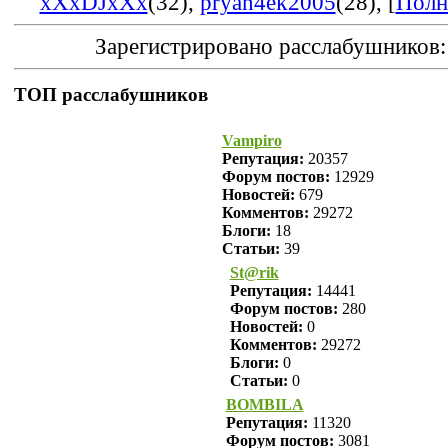
xXxDJxXx
(32)
,
pryan4ek2005
(28)
, [
Полн
Зарегистрировано расслабушников
ТОП расслабушников
Vampiro
Репутация:
20357
Форум постов:
12929
Новостей:
679
Комментов:
29272
Блоги:
18
Статьи:
39
St@rik
Репутация:
14441
Форум постов:
280
Новостей:
0
Комментов:
29272
Блоги:
0
Статьи:
0
BOMBILA
Репутация:
11320
Форум постов:
3081