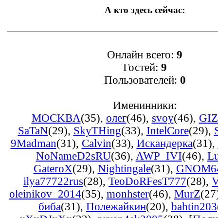
А кто здесь сейчас:
Онлайн всего:
9
Гостей:
9
Пользователей:
0
Именинники:
MOCKBA
(35)
,
олег
(46)
,
svoy
(46)
,
GI
SaTaN
(29)
,
SkyTHing
(33)
,
IntelCore
(29)
,
9Madman
(31)
,
Calvin
(33)
,
Искандерка
(31)
,
NoNameD2sRU
(36)
,
AWP_IVI
(46)
,
L
GateroX
(29)
,
Nightingale
(31)
,
GNOM6
ilya77722rus
(28)
,
TeoDoRFesT777
(28)
,
oleinikov_2014
(35)
,
monhster
(46)
,
MurZ
(27
биба
(31)
,
Полежайкин
(20)
,
bahtin203