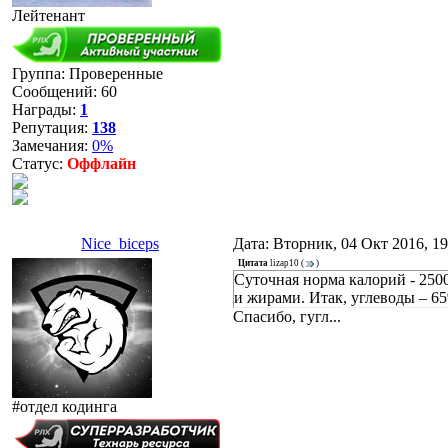
Лейтенант
Группа: Проверенные
Сообщений:
60
Награды:
1
Репутация:
138
Замечания:
0%
Статус:
Оффлайн
Nice_biceps
Дата: Вторник, 04 Окт 2016, 1
Цитата
lizap10
(
)
Суточная норма калорий - 2500
и жирами. Итак, углеводы – 6
Спасибо, гугл...
#отдел кодинга