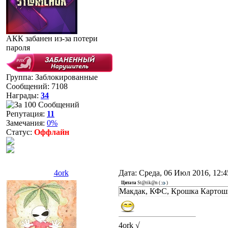
АКК забанен из-за потери
пароля
Группа: Заблокированные
Сообщений:
7108
Награды:
34
Репутация:
11
Замечания:
0%
Статус:
Оффлайн
4ork
Дата: Среда, 06 Июл 2016, 12:
Цитата
St@rik@n
(
)
Макдак, КФС, Крошка Картошка
4ork √