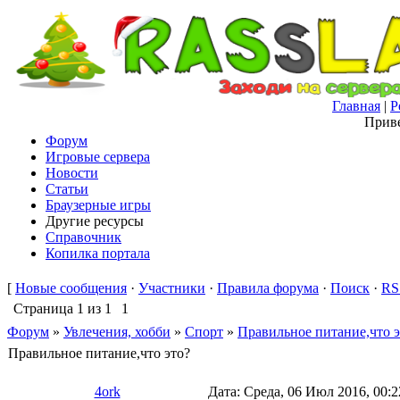
Главная
|
Р
Приве
Форум
Игровые сервера
Новости
Статьи
Браузерные игры
Другие ресурсы
Справочник
Копилка портала
[
Новые сообщения
·
Участники
·
Правила форума
·
Поиск
·
RS
Страница
1
из
1
1
Форум
»
Увлечения, хобби
»
Спорт
»
Правильное питание,что э
Правильное питание,что это?
4ork
Дата: Среда, 06 Июл 2016, 00: