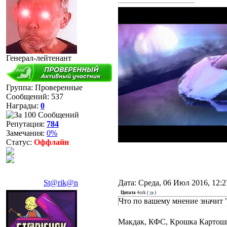
Генерал-лейтенант
Группа: Проверенные
Сообщений:
537
Награды:
0
Репутация:
784
Замечания:
0%
Статус:
Оффлайн
St@rik@n
Дата: Среда, 06 Июл 2016, 12:
Цитата
4ork
(
)
Что по вашему мнение значит
Макдак, КФС, Крошка Картошка