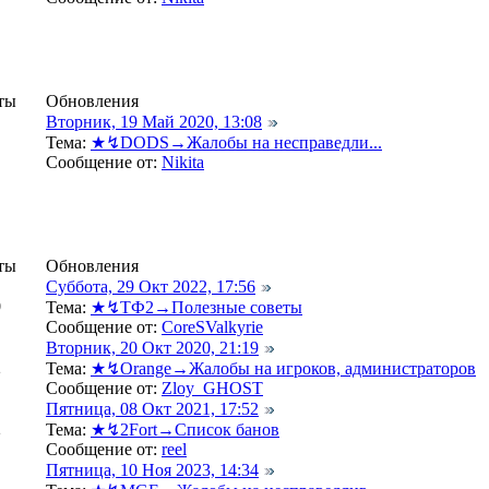
ты
Обновления
Вторник, 19 Май 2020, 13:08
Тема:
★↯DODS→Жалобы на несправедли...
Сообщение от:
Nikita
ты
Обновления
Суббота, 29 Окт 2022, 17:56
0
Тема:
★↯ТФ2→Полезные советы
Сообщение от:
CoreSValkyrie
Вторник, 20 Окт 2020, 21:19
2
Тема:
★↯Orange→Жалобы на игроков, администраторов
Сообщение от:
Zloy_GHOST
Пятница, 08 Окт 2021, 17:52
2
Тема:
★↯2Fort→Список банов
Сообщение от:
reel
Пятница, 10 Ноя 2023, 14:34