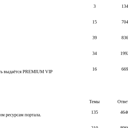
3
13
15
70
39
83
34
199
16
66
сть выдаётся PREMIUM VIP
Темы
Отве
135
464
м ресурсам портала.
210
896