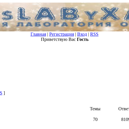
Главная
|
Регистрация
|
Вход
|
RSS
Приветствую Вас
Гость
S
]
Темы
Отве
70
810