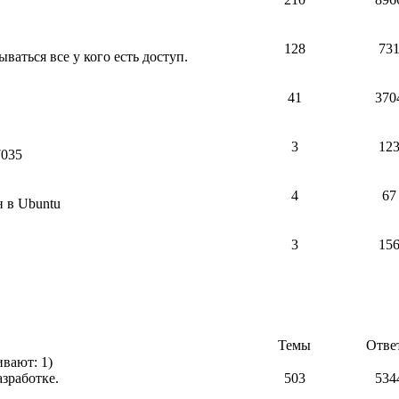
128
73
аться все у кого есть доступ.
41
370
3
12
7035
4
67
н в Ubuntu
3
15
Темы
Отве
вают: 1)
зработке.
503
534