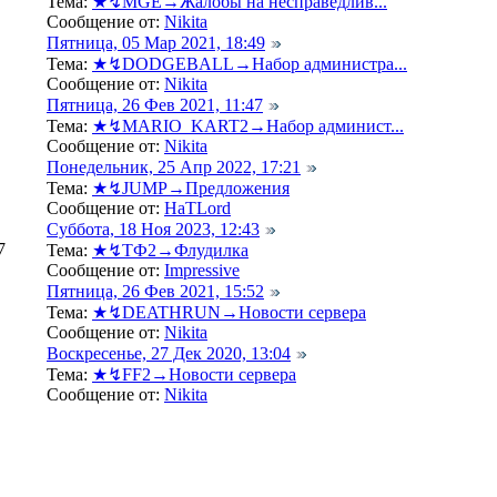
Тема:
★↯MGE→Жалобы на несправедлив...
Сообщение от:
Nikita
Пятница, 05 Мар 2021, 18:49
Тема:
★↯DODGEBALL→Набор администра...
Сообщение от:
Nikita
Пятница, 26 Фев 2021, 11:47
Тема:
★↯MARIO_KART2→Набор админист...
Сообщение от:
Nikita
Понедельник, 25 Апр 2022, 17:21
Тема:
★↯JUMP→Предложения
Сообщение от:
HaTLord
Суббота, 18 Ноя 2023, 12:43
7
Тема:
★↯ТФ2→Флудилка
Сообщение от:
Impressive
Пятница, 26 Фев 2021, 15:52
Тема:
★↯DEATHRUN→Новости сервера
Сообщение от:
Nikita
Воскресенье, 27 Дек 2020, 13:04
Тема:
★↯FF2→Новости сервера
Сообщение от:
Nikita