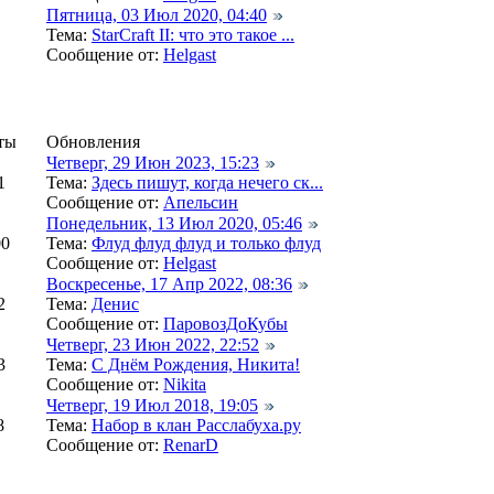
Пятница, 03 Июл 2020, 04:40
Тема:
StarCraft II: что это такое ...
Сообщение от:
Helgast
ты
Обновления
Четверг, 29 Июн 2023, 15:23
1
Тема:
Здесь пишут, когда нечего ск...
Сообщение от:
Апельсин
Понедельник, 13 Июл 2020, 05:46
00
Тема:
Флуд флуд флуд и только флуд
Сообщение от:
Helgast
Воскресенье, 17 Апр 2022, 08:36
2
Тема:
Денис
Сообщение от:
ПаровозДоКубы
Четверг, 23 Июн 2022, 22:52
3
Тема:
С Днём Рождения, Никита!
Сообщение от:
Nikita
Четверг, 19 Июл 2018, 19:05
8
Тема:
Набор в клан Расслабуха.ру
Сообщение от:
RenarD