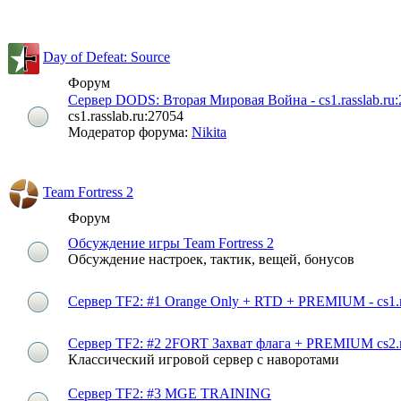
Day of Defeat: Source
Форум
Сервер DODS: Вторая Мировая Война - cs1.rasslab.ru
cs1.rasslab.ru:27054
Модератор форума:
Nikita
Team Fortress 2
Форум
Обсуждение игры Team Fortress 2
Обсуждение настроек, тактик, вещей, бонусов
Сервер TF2: #1 Orange Only + RTD + PREMIUM - cs1.ra
Сервер TF2: #2 2FORT Захват флага + PREMIUM cs2.ra
Классический игровой сервер с наворотами
Сервер TF2: #3 MGE TRAINING