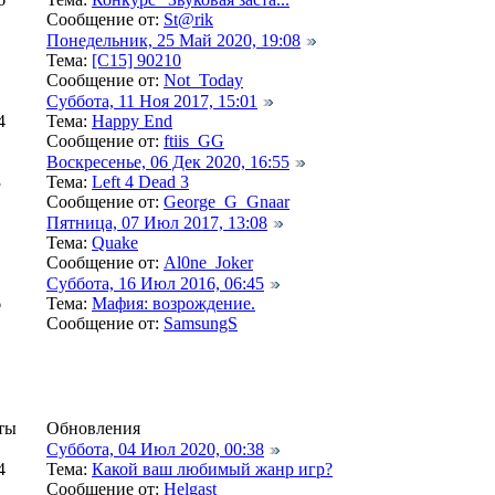
Сообщение от:
St@rik
Понедельник, 25 Май 2020, 19:08
1
Тема:
[C15] 90210
Сообщение от:
Not_Today
Суббота, 11 Ноя 2017, 15:01
4
Тема:
Happy End
Сообщение от:
ftiis_GG
Воскресенье, 06 Дек 2020, 16:55
3
Тема:
Left 4 Dead 3
Сообщение от:
George_G_Gnaar
Пятница, 07 Июл 2017, 13:08
Тема:
Quake
Сообщение от:
Al0ne_Joker
Суббота, 16 Июл 2016, 06:45
6
Тема:
Мафия: возрождение.
Сообщение от:
SamsungS
ты
Обновления
Суббота, 04 Июл 2020, 00:38
4
Тема:
Какой ваш любимый жанр игр?
Сообщение от:
Helgast