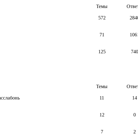
Темы
Отве
572
284
71
106
125
74
Темы
Отве
асслабонь
11
14
12
0
7
2