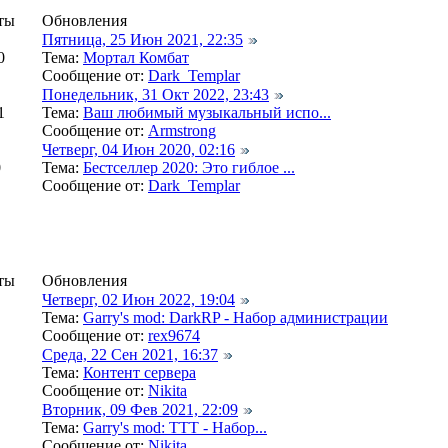
ты
Обновления
Пятница, 25 Июн 2021, 22:35
0
Тема:
Мортал Комбат
Сообщение от:
Dark_Templar
Понедельник, 31 Окт 2022, 23:43
1
Тема:
Ваш любимый музыкальный испо...
Сообщение от:
Armstrong
Четверг, 04 Июн 2020, 02:16
0
Тема:
Бестселлер 2020: Это гиблое ...
Сообщение от:
Dark_Templar
ты
Обновления
Четверг, 02 Июн 2022, 19:04
Тема:
Garry's mod: DarkRP - Набор администрации
Сообщение от:
rex9674
Среда, 22 Сен 2021, 16:37
Тема:
Контент сервера
Сообщение от:
Nikita
Вторник, 09 Фев 2021, 22:09
Тема:
Garry's mod: TTT - Набор...
Сообщение от:
Nikita