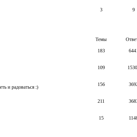
3
9
Темы
Отве
183
644
109
153
156
369
ть и радоваться :)
211
368
15
114