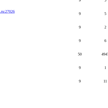
9
5
ru:27026
9
5
9
2
9
6
50
494
9
1
9
11