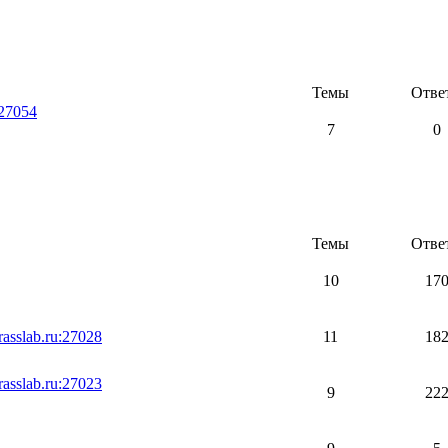
Темы
Отве
:27054
7
0
Темы
Отве
10
17
sslab.ru:27028
11
18
sslab.ru:27023
9
22