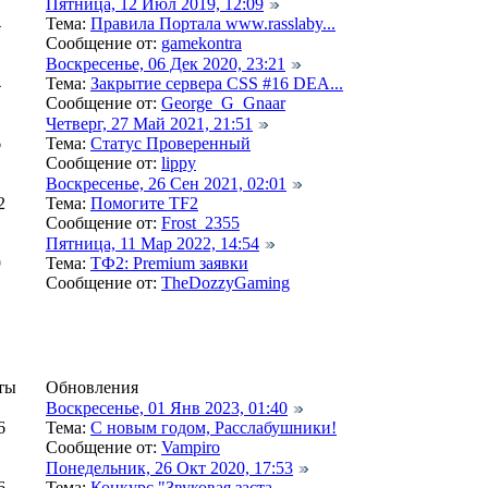
Пятница, 12 Июл 2019, 12:09
4
Тема:
Правила Портала www.rasslaby...
Сообщение от:
gamekontra
Воскресенье, 06 Дек 2020, 23:21
4
Тема:
Закрытие сервера CSS #16 DEA...
Сообщение от:
George_G_Gnaar
Четверг, 27 Май 2021, 21:51
6
Тема:
Статус Проверенный
Сообщение от:
lippy
Воскресенье, 26 Сен 2021, 02:01
2
Тема:
Помогите TF2
Сообщение от:
Frost_2355
Пятница, 11 Мар 2022, 14:54
9
Тема:
ТФ2: Premium заявки
Сообщение от:
TheDozzyGaming
ты
Обновления
Воскресенье, 01 Янв 2023, 01:40
6
Тема:
С новым годом, Расслабушники!
Сообщение от:
Vampiro
Понедельник, 26 Окт 2020, 17:53
6
Тема:
Конкурс "Звуковая заста...