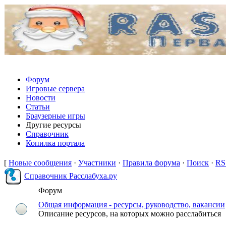
Форум
Игровые сервера
Новости
Статьи
Браузерные игры
Другие ресурсы
Справочник
Копилка портала
[
Новые сообщения
·
Участники
·
Правила форума
·
Поиск
·
RS
Справочник Расслабуха.ру
Форум
Общая информация - ресурсы, руководство, вакансии
Описание ресурсов, на которых можно расслабиться