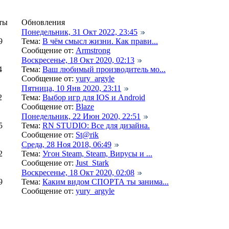
ты
Обновления
Понедельник, 31 Окт 2022, 23:45
9
Тема:
В чём смысл жизни. Как прави...
Сообщение от:
Armstrong
Воскресенье, 18 Окт 2020, 02:13
4
Тема:
Ваш любимый производитель мо...
Сообщение от:
yury_argyle
Пятница, 10 Янв 2020, 23:11
2
Тема:
Выбор игр для IOS и Android
Сообщение от:
Blaze
Понедельник, 22 Июн 2020, 22:51
5
Тема:
RN STUDIO: Все для дизайна.
Сообщение от:
St@rik
Среда, 28 Ноя 2018, 06:49
2
Тема:
Угон Steam, Steam, Вирусы и ...
Сообщение от:
Just_Stark
Воскресенье, 18 Окт 2020, 02:08
9
Тема:
Каким видом СПОРТА ты занима...
Сообщение от:
yury_argyle