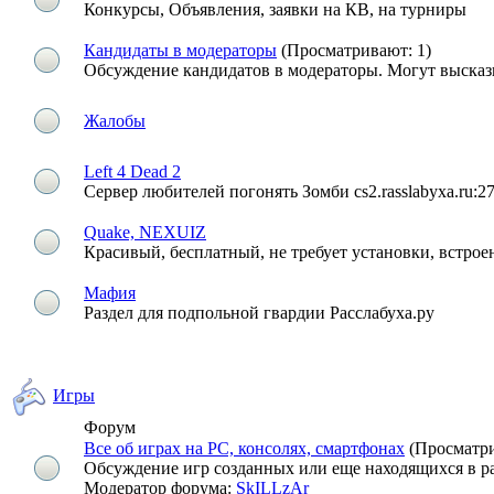
Конкурсы, Объявления, заявки на КВ, на турниры
Кандидаты в модераторы
(Просматривают: 1)
Обсуждение кандидатов в модераторы. Могут высказыв
Жалобы
Left 4 Dead 2
Cервер любителей погонять Зомби cs2.rasslabyxa.ru:2
Quake, NEXUIZ
Красивый, бесплатный, не требует установки, встрое
Мафия
Раздел для подпольной гвардии Расслабуха.ру
Игры
Форум
Все об играх на PC, консолях, смартфонах
(Просматри
Обсуждение игр созданных или еще находящихся в ра
Модератор форума:
SkILLzAr