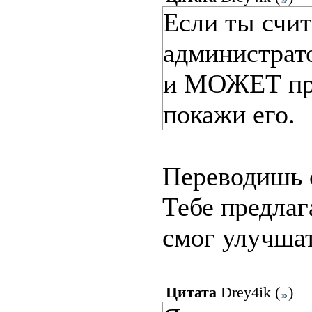
Если ты счит
администрато
и МОЖЕТ пре
покажи его.
Переводишь с
Тебе предлаг
смог улучшат
Цитата
Drey4ik
(
)