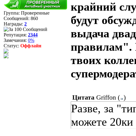
крайний слу
Группа: Проверенные
будут обсужд
Сообщений:
860
Награды:
2
выдача два
Репутация:
2344
Замечания:
0%
правилам".
Статус:
Оффлайн
твоих колле
супермодера
Цитата
Griffon
(
)
Разве, за "т
можете 20ки 