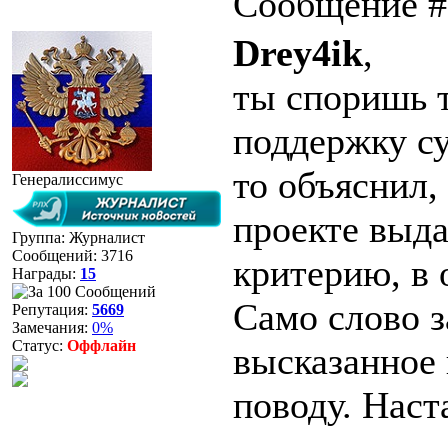
Сообщение 
Drey4ik
,
ты споришь т
поддержку су
то объяснил,
Генералиссимус
проекте выд
Группа: Журналист
Сообщений:
3716
критерию, в 
Награды:
15
Само слово з
Репутация:
5669
Замечания:
0%
Статус:
Оффлайн
высказанное
поводу. Наст