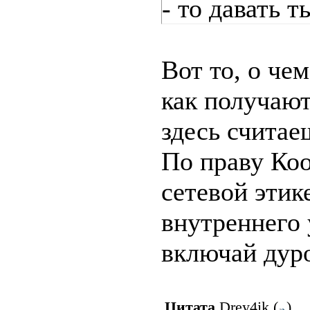
- то давать 
Вот то, о чем
как получают
здесь считае
По праву Коо
сетевой этик
внутреннего
включай дуро
Цитата
Drey4ik
(
)