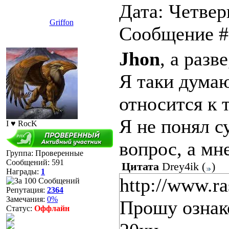
Дата: Четверг
Griffon
Сообщение 
Jhon
, а разв
Я таки думаю,
относится к 
Я не понял с
I ♥ RocK
вопрос, а мне
Группа: Проверенные
Сообщений:
591
Цитата
Drey4ik
(
)
Награды:
1
http://www.ra
Репутация:
2364
Замечания:
0%
Прошу ознак
Статус:
Оффлайн