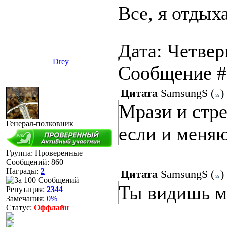
Все, я отдыха
Дата: Четверг
Drey
Сообщение 
Цитата
SamsungS
(
)
Мрази и стр
Генерал-полковник
если и меняю
Группа: Проверенные
Сообщений:
860
Награды:
2
Цитата
SamsungS
(
)
Ты видишь м
Репутация:
2344
Замечания:
0%
Статус:
Оффлайн