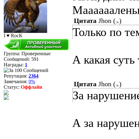
Маааааалень
Цитата
Jhon
(
)
Только по те
I ♥ RocK
Группа: Проверенные
А какая суть
Сообщений:
591
Награды:
1
Репутация:
2364
Замечания:
0%
Цитата
Jhon
(
)
Статус:
Оффлайн
За нарушени
А за нарушен