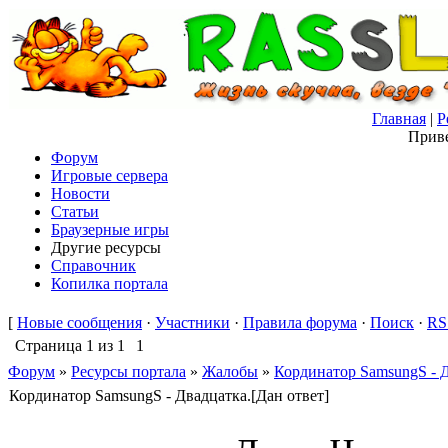
Главная
|
Р
Приве
Форум
Игровые сервера
Новости
Статьи
Браузерные игры
Другие ресурсы
Справочник
Копилка портала
[
Новые сообщения
·
Участники
·
Правила форума
·
Поиск
·
RS
Страница
1
из
1
1
Форум
»
Ресурсы портала
»
Жалобы
»
Кординатор SamsungS - Д
Кординатор SamsungS - Двадцатка.[Дан ответ]