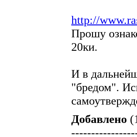
http://www.ra
Прошу ознак
20ки.
И в дальнейш
"бредом". Ис
самоутвержд
Добавлено
(
----------------