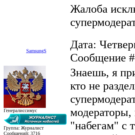
Жалоба искл
супермодера
Дата: Четверг
SamsungS
Сообщение 
Знаешь, я пр
кто не разде
супермодера
модераторы,
Генералиссимус
"набегам" с 
Группа: Журналист
Сообщений:
3716