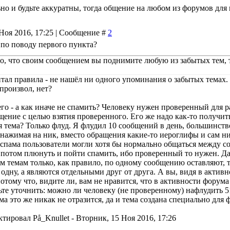
но и будьте аккуратны, тогда общение на любом из форумов для 
Ноя 2016, 17:25 | Сообщение #
2
по поводу первого пункта?
то, что своим сообщением вы поднимите любую из забытых тем, 
тал правила - не нашёл ни одного упоминания о забытых темах. 
произвол, нет?
его - а как иначе не спамить? Человеку нужен проверенный для р
ение с целью взятия проверенного. Его же надо как-то получить.
я тема? Только флуд. Я флудил 10 сообщений в день, большинст
, нажимая на ник, вместо обращения какие-то иероглифы и сам ни
 спама пользователи могли хотя бы нормально общаться между со
 потом плюнуть и пойти спамить, ибо проверенный то нужен. Да и
м темам только, как правило, по одному сообщению оставляют, т
одну, а являются отдельными друг от друга. А вы, видя в активн
тому что, видите ли, вам не нравится, что в активности форума 
льте уточнить: можно ли человеку (не проверенному) нафлудить 
а это же никак не отразится, да и тема создана специально для 
ктировал
På_Knullet
-
Вторник, 15 Ноя 2016, 17:26