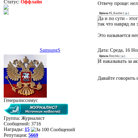
Статус:
Оффлайн
Отвечу проще: нел
Цитата
På_Knullet
(
)
Да и по сути - эт
так что навряд ли 
Это называется не
SamsungS
Дата: Среда, 16 Но
Цитата
Drey4ik
(
)
И наказывать за ак
Давайте говорить н
Генералиссимус
Группа: Журналист
Сообщений:
3716
Награды:
15
Репутация:
5669