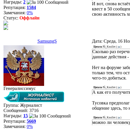
Награды:
2
И вот, снова встаё
Репутация:
1584
квест в 50 сообщен
Замечания:
0%
свою активность хо
Статус:
Оффлайн
SamsungS
Дата: Среда, 16 Но
Цитата
På_Knullet
(
)
Сколько раз переч
данные действия -
Нет на форуме заб
только тем, что ос
чего-то добиться.
Генералиссимус
Цитата
På_Knullet
(
)
А как его получить
Тусовка предполаг
Группа: Журналист
общение здесь, то
Сообщений:
3716
Награды:
15
Цитата
På_Knullet
(
)
Репутация:
5669
можно ли человеку
Замечания:
0%