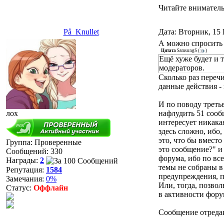
Читайте вниматель
På_Knullet
Дата: Вторник, 15 
А можно спросить 
Цитата
SamsungS
(
)
Ещё хуже будет и 
модераторов.
Сколько раз перечи
данные действия - 
И по поводу треть
лох
нафлудить 51 сообщ
интересует никака
здесь сложно, ибо
это, что бы вместо
Группа: Проверенные
это сообщение?" и
Сообщений:
330
форума, ибо по все
Награды:
2
темы не собраны в 
Репутация:
1584
предупреждения, по
Замечания:
0%
Или, тогда, позво
Статус:
Оффлайн
в активности форум
Сообщение отреда