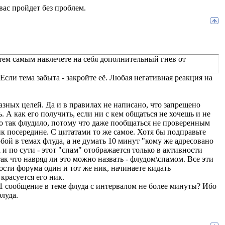
вас пройдет без проблем.
тем самым навлечете на себя дополнительный гнев от
Если тема забыта - закройте её. Любая негативная реакция на
азных целей. Да и в правилах не написано, что запрещено
 А как его получить, если ни с кем общаться не хочешь и не
во так флудило, потому что даже пообщаться не проверенным
к посередине. С цитатами то же самое. Хотя бы подправьте
бой в темах флуда, а не думать 10 минут "кому же адресовано
 по сути - этот "спам" отображается только в активности
ак что навряд ли это можно назвать - флудом\спамом. Все эти
ости форума один и тот же ник, начинаете кидать
красуется его ник.
51 сообщение в теме флуда с интервалом не более минуты? Ибо
флуда.