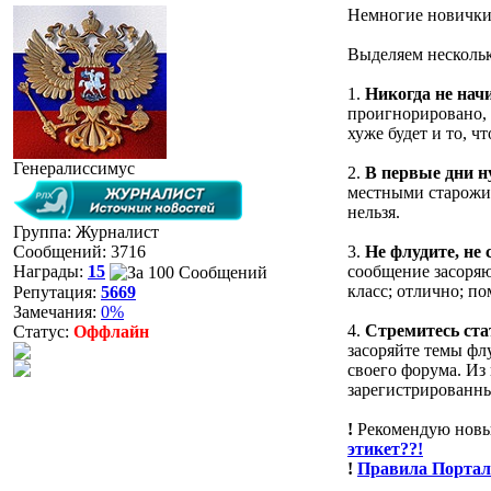
Немногие новички з
Выделяем нескольк
1.
Никогда не нач
проигнорировано, а
хуже будет и то, 
Генералиссимус
2.
В первые дни н
местными старожил
нельзя.
Группа: Журналист
Сообщений:
3716
3.
Не флудите, не 
Награды:
15
сообщение засоряю
класс; отлично; по
Репутация:
5669
Замечания:
0%
4.
Стремитесь ста
Статус:
Оффлайн
засоряйте темы фл
своего форума. Из
зарегистрированны
!
Рекомендую новым
этикет??!
!
Правила Портала