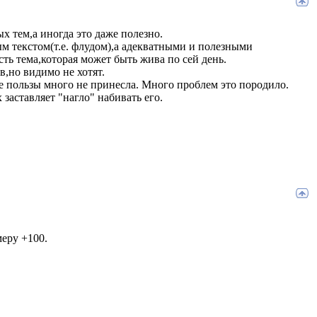
х тем,а иногда это даже полезно.
 текстом(т.е. флудом),а адекватными и полезными
сть тема,которая может быть жива по сей день.
в,но видимо не хотят.
еле пользы много не принесла. Много проблем это породило.
заставляет "нагло" набивать его.
еру +100.