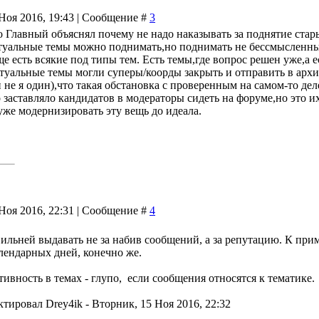
Ноя 2016, 19:43 | Сообщение #
3
о Главный объяснял почему не надо наказывать за поднятие стары
туальные темы можно поднимать,но поднимать не бессмысленным
е есть всякие под типы тем. Есть темы,где вопрос решен уже,а е
туальные темы могли суперы/коорды закрыть и отправить в архи
и не я один),что такая обстановка с проверенным на самом-то д
заставляло кандидатов в модераторы сидеть на форуме,но это их 
уже модернизировать эту вещь до идеала.
Ноя 2016, 22:31 | Сообщение #
4
льней выдавать не за набив сообщений, а за репутацию. К прим
алендарных дней, конечно же.
тивность в темах - глупо, если сообщения относятся к тематике.
ктировал
Drey4ik
-
Вторник, 15 Ноя 2016, 22:32