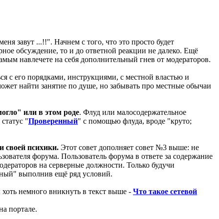
еня завут ...!!". Начнем с того, что это просто будет
рное обсуждение, то и до ответной реакции не далеко. Ещё
самым навлечете на себя дополнительный гнев от модераторов.
ься с его порядками, инструкциями, с местной властью и
ожет найти занятие по душе, но забывать про местные обычаи
могло" или в этом роде
. Флуд или малосодержательное
статус "
Проверенный
" с помощью флуда, вроде "круто;
 своей психики.
Этот совет дополняет совет №3 выше: не
ьзователя форума. Пользователь форума в ответе за содержание
одераторов на серверные должности. Только будучи
нный" выполнив ещё ряд условий.
 хоть немного вникнуть в текст выше -
Что такое сетевой
на портале.