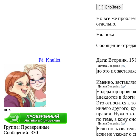
Но все же проблем
отдельно.
Ня. пока
Сообщение отреда
På_Knullet
Дата: Вторник, 15 
Цитата
Dongerino
(
)
но это их заставля
Именно, заставляет
Цитата
Dongerino
(
)
модератор проверя
анекдотов в блоги 
Это относится к то
ничего другого, кр
лох
правил. Нужно хот
по теме, а кому о
Цитата
Dongerino
(
)
Группа: Проверенные
Если пользователь
Сообщений:
330
если не укажет о 