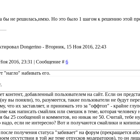
а бы не решилась,имхо. Но это было 1 шагом к решению этой про
ктировал
Dongerino
-
Вторник, 15 Ноя 2016, 22:43
Ноя 2016, 23:31 | Сообщение #
6
ет "нагло" набивать его.
.
ет контент, добавленный пользователем на сайт. Если он предст
(ну вы поняли), то, разумеется, такие пользователи не будут пе
му, что их заставляет, и принимать это за "оффтоп" - крайне глу
оме как написать смайлик или смешок в теме, которая человеку н
я бы 25 сообщений и комментов, но никак не 50. Считай, тебе н
но надо, если не интересно? Вот и получаются смайлики и копипа
 после получения статуса "забивает" на форум (прекращается абс
своем отсутствии в той же теме отпусков модераторов), то он ли