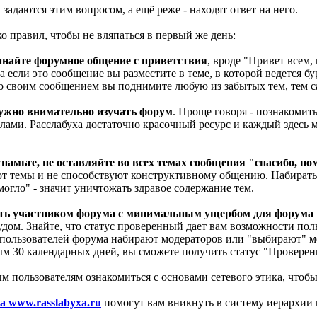
адаются этим вопросом, а ещё реже - находят ответ на него.
о правил, чтобы не вляпаться в первый же день:
инайте форумное общение с приветствия
, вроде "Привет всем, м
 если это сообщение вы разместите в теме, в которой ведется бу
что своим сообщением вы поднимите любую из забытых тем, тем 
ужно внимательно изучать форум
. Проще говоря - познакомит
ами. Расслабуха достаточно красочный ресурс и каждый здесь м
спамьте, не оставляйте во всех темах сообщения "спасибо, по
т темы и не способствуют конструктивному общению. Набирать 
могло" - значит уничтожать здравое содержание тем.
ть участником форума с минимальным ущербом для форума и
удом. Знайте, что статус проверенный дает вам возможности пол
 пользователей форума набирают модераторов или "выбирают" м
м 30 календарных дней, вы сможете получить статус "Провере
 пользователям ознакомиться с основами сетевого этика, чтобы
 www.rasslabyxa.ru
помогут вам вникнуть в систему иерархии 