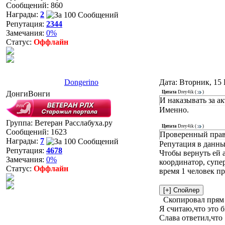
Сообщений:
860
Награды:
2
Репутация:
2344
Замечания:
0%
Статус:
Оффлайн
Dongerino
Дата: Вторник, 15 
ДонгиВонги
Цитата
Drey4ik
(
)
И наказывать за ак
Именно.
Группа: Ветеран Расслабуха.ру
Цитата
Drey4ik
(
)
Сообщений:
1623
Проверенный прави
Награды:
7
Репутация в данны
Репутация:
4678
Чтобы вернуть ей 
Замечания:
0%
координатор, супер
Статус:
Оффлайн
время 1 человек п
Скопировал прям 
Я считаю,что это 
Слава ответил,что