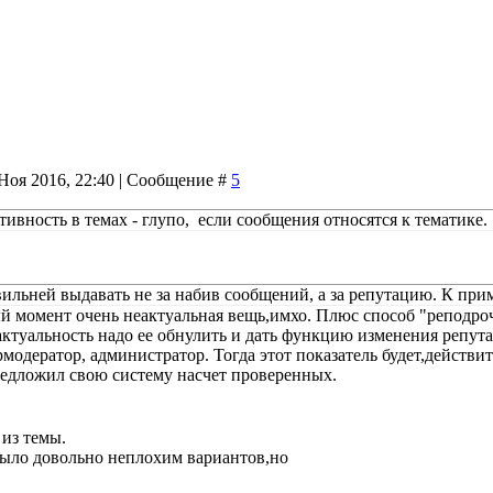
Ноя 2016, 22:40 | Сообщение #
5
тивность в темах - глупо, если сообщения относятся к тематике.
льней выдавать не за набив сообщений, а за репутацию. К прим
й момент очень неактуальная вещь,имхо. Плюс способ "реподроче
актуальность надо ее обнулить и дать функцию изменения репут
модератор, администратор. Тогда этот показатель будет,действит
редложил свою систему насчет проверенных.
из темы.
было довольно неплохим вариантов,но