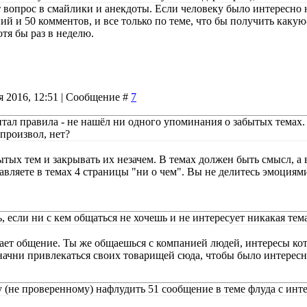
т вопрос в смайлики и анекдоты. Если человеку было интересно 
ий и 50 комментов, и все только по теме, что бы получить какую-
тя бы раз в неделю.
я 2016, 12:51 | Сообщение #
7
итал правила - не нашёл ни одного упоминания о забытых темах. 
 произвол, нет?
ытых тем и закрывать их незачем. В темах должен быть смысл, а
тавляете в темах 4 страницы "ни о чем". Вы не делитесь эмоция
, если ни с кем общаться не хочешь и не интересует никакая тем
ает общение. Ты же общаешься с компанией людей, интересы кот
 начни привлекаться своих товарищей сюда, чтобы было интересн
 (не проверенному) нафлудить 51 сообщение в теме флуда с инт