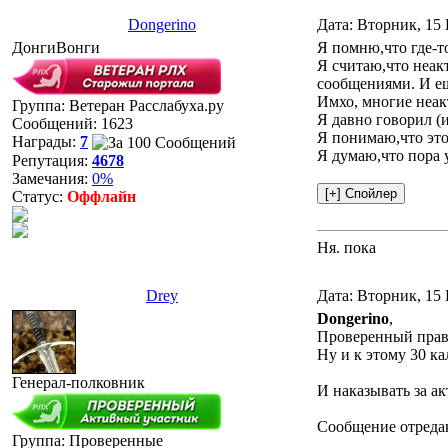
Dongerino
Дата: Вторник, 15 
ДонгиВонги
Я помню,что где-т
Я считаю,что неак
сообщениями. И ещ
Имхо, многие неак
Группа: Ветеран Расслабуха.ру
Я давно говорил (
Сообщений:
1623
Я понимаю,что это 
Награды:
7
Я думаю,что пора 
Репутация:
4678
Замечания:
0%
Статус:
Оффлайн
Ня. пока
Drey
Дата: Вторник, 15 
Dongerino
,
Проверенный прави
Ну и к этому 30 к
Генерал-полковник
И наказывать за ак
Сообщение отреда
Группа: Проверенные