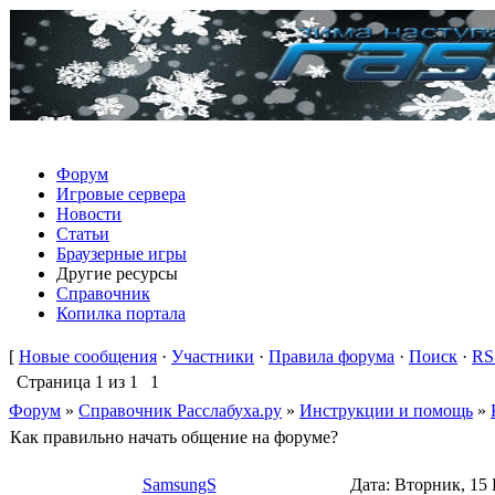
Форум
Игровые сервера
Новости
Статьи
Браузерные игры
Другие ресурсы
Справочник
Копилка портала
[
Новые сообщения
·
Участники
·
Правила форума
·
Поиск
·
RS
Страница
1
из
1
1
Форум
»
Справочник Расслабуха.ру
»
Инструкции и помощь
»
Как правильно начать общение на форуме?
SamsungS
Дата: Вторник, 15 