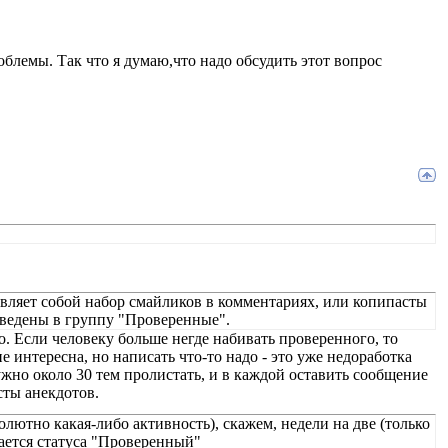
блемы. Так что я думаю,что надо обсудить этот вопрос
авляет собой набор смайликов в комментариях, или копипасты
реведены в группу "Проверенные".
по. Если человеку больше негде набивать проверенного, то
е интересна, но написать что-то надо - это уже недоработка
ужно около 30 тем пролистать, и в каждой оставить сообщение
сты анекдотов.
олютно какая-либо активность), скажем, недели на две (только
шается статуса "Проверенный"