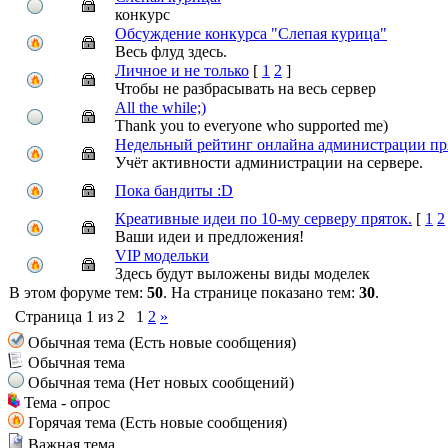
конкурс
Обсуждение конкурса "Слепая курица"
Весь флуд здесь.
Личное и не только
[
1
2
]
Чтобы не разбрасывать на весь сервер
All the while;)
Thank you to everyone who supported me)
Недельный рейтинг онлайна администрации пр
Учёт активности администрации на сервере.
Пока бандиты :D
Креативные идеи по 10-му серверу пряток.
[
1
2
Ваши идеи и предложения!
VIP модельки
Здесь будут выложены виды моделек
В этом форуме тем:
50
. На странице показано тем:
30
.
Страница
1
из
2
1
2
»
Обычная тема (Есть новые сообщения)
Обычная тема
Обычная тема (Нет новых сообщений)
Тема - опрос
Горячая тема (Есть новые сообщения)
Важная тема