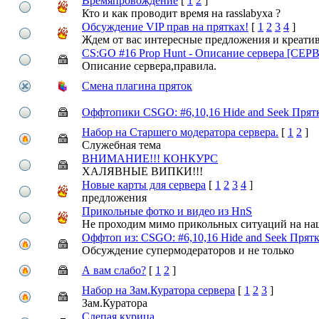
Времяпровождение
[
1
2
]
Кто и как проводит время на rasslabyxa ?
Обсуждение VIP прав на прятках!
[
1
2
3
4
]
Ждем от вас интересные предложения и креати
CS:GO #16 Prop Hunt - Описание сервера [СЕ
Описание сервера,правила.
Смена плагина пряток
Оффтопики CSGO: #6,10,16 Hide and Seek Прят
Набор на Старшего модератора сервера.
[
1
2
]
Служебная тема
ВНИМАНИЕ!!! КОНКУРС
ХАЛЯВНЫЕ ВИПКИ!!!
Новые карты для сервера
[
1
2
3
4
]
предложения
Прикольные фотко и видео из HnS
Не проходим мимо прикольных ситуаций на наш
Оффтоп из: CSGO: #6,10,16 Hide and Seek Прятк
Обсуждение супермодераторов и не только
А вам слабо?
[
1
2
]
Набор на Зам.Куратора сервера
[
1
2
3
]
Зам.Куратора
Слепая курица.