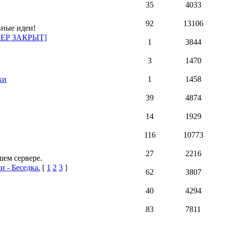
35
4033
92
13106
вные идеи!
РВЕР ЗАКРЫТ]
1
3844
3
1470
ки
1
1458
39
4874
14
1929
116
10773
27
2216
ем сервере.
и - Беседка.
[
1
2
3
]
62
3807
40
4294
83
7811