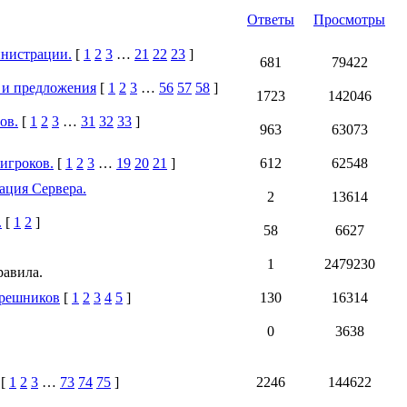
Ответы
Просмотры
инистрации.
[
1
2
3
…
21
22
23
]
681
79422
 и предложения
[
1
2
3
…
56
57
58
]
1723
142046
ов.
[
1
2
3
…
31
32
33
]
963
63073
игроков.
[
1
2
3
…
19
20
21
]
612
62548
ация Сервера.
2
13614
.
[
1
2
]
58
6627
1
2479230
равила.
грешников
[
1
2
3
4
5
]
130
16314
0
3638
[
1
2
3
…
73
74
75
]
2246
144622