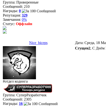
Группа: Проверенные
Сообщений:
210
Награды:
0
Репутация:
329
Замечания:
0%
Статус:
Оффлайн
Nice_biceps
Дата: Среда, 18 Ма
Сгущен2
, С Днём
#отдел кодинга
Группа: СуперРазработчик
Сообщений:
2305
Награды:
16