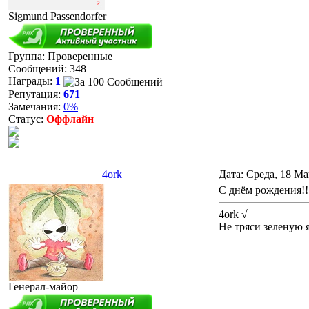
Sigmund Passendorfer
Группа: Проверенные
Сообщений:
348
Награды:
1
Репутация:
671
Замечания:
0%
Статус:
Оффлайн
4ork
Дата: Среда, 18 Ма
С днём рождения!!
4ork √
Не тряси зеленую я
Генерал-майор