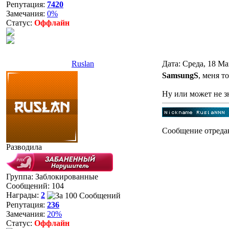
Репутация:
7420
Замечания:
0%
Статус:
Оффлайн
Ruslan
Дата: Среда, 18 Ма
SamsungS
, меня т
Ну или может не з
Сообщение отреда
Разводила
Группа: Заблокированные
Сообщений:
104
Награды:
2
Репутация:
236
Замечания:
20%
Статус:
Оффлайн