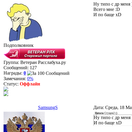
Ну типо с др меня )
Всего мне :D
И по баще xD
Подполковник
Группа: Ветеран Расслабуха.ру
Сообщений:
127
Награды:
0
Замечания:
0%
Статус:
Оффлайн
SamsungS
Дата: Среда, 18 Ма
Цитата
Сгущен2
(
)
Ну типо с др меня 
И по баще xD