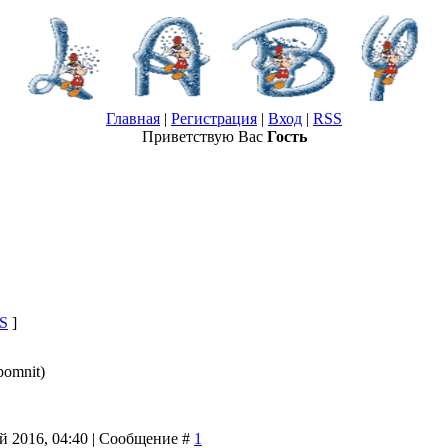
Главная
|
Регистрация
|
Вход
|
RSS
Приветствую Вас
Гость
S
]
 pomnit)
й 2016, 04:40 | Сообщение #
1