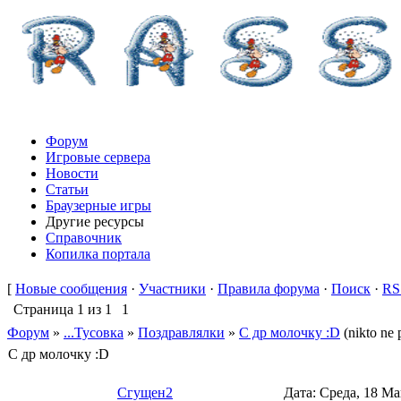
Форум
Игровые сервера
Новости
Статьи
Браузерные игры
Другие ресурсы
Справочник
Копилка портала
[
Новые сообщения
·
Участники
·
Правила форума
·
Поиск
·
RS
Страница
1
из
1
1
Форум
»
...Тусовка
»
Поздравлялки
»
С др молочку :D
(nikto ne
С др молочку :D
Сгущен2
Дата: Среда, 18 Ма