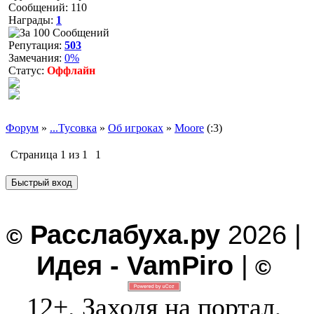
Сообщений:
110
Награды:
1
Репутация:
503
Замечания:
0%
Статус:
Оффлайн
Форум
»
...Тусовка
»
Об игроках
»
Moore
(:3)
Страница
1
из
1
1
Расслабуха.ру
2026 |
©
Идея - VamPiro
|
©
12+. Заходя на портал,