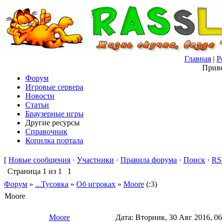
Главная
|
Р
Приве
Форум
Игровые сервера
Новости
Статьи
Браузерные игры
Другие ресурсы
Справочник
Копилка портала
[
Новые сообщения
·
Участники
·
Правила форума
·
Поиск
·
RS
Страница
1
из
1
1
Форум
»
...Тусовка
»
Об игроках
»
Moore
(:3)
Moore
Moore
Дата: Вторник, 30 Авг 2016, 0