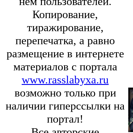
нём пользователей.
Копирование,
тиражирование,
перепечатка, а равно
размещение в интернете
материалов с портала
www.rasslabyxa.ru
возможно только при
наличии гиперссылки на
портал!
Все авторские