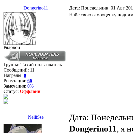
Dongerino11
Дата: Понедельник, 01 Авг 201
Найс свою самооценку подним
Рядовой
Группа: Тихий пользователь
Сообщений:
11
Награды:
0
Репутация:
66
Замечания:
0%
Статус:
Оффлайн
Дата: Понедельни
NelliSse
Dongerino11
, я 