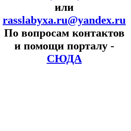
или
rasslabyxa.ru@yandex.ru
По вопросам контактов
и помощи порталу
-
СЮДА