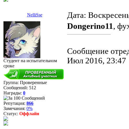
Дата: Воскресень
NelliSse
Dongerino11
, фу
Сообщение отре
Июл 2016, 23:47
Студент на испытательном
сроке
Группа: Проверенные
Сообщений:
512
Награды:
0
Репутация:
866
Замечания:
0%
Статус:
Оффлайн