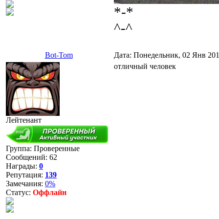
*-*
^-^
Bot-Tom
Дата: Понедельник, 02 Янв 201
отличный человек
Лейтенант
Группа: Проверенные
Сообщений:
62
Награды:
0
Репутация:
139
Замечания:
0%
Статус:
Оффлайн