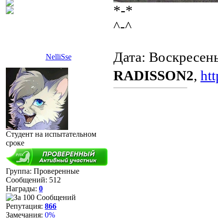
*-*
^-^
Дата: Воскресень
NelliSse
RADISSON2
,
ht
Студент на испытательном
сроке
Группа: Проверенные
Сообщений:
512
Награды:
0
Репутация:
866
Замечания:
0%