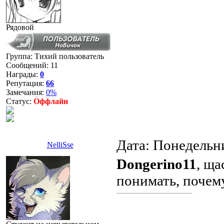
Рядовой
Группа: Тихий пользователь
Сообщений:
11
Награды:
0
Репутация:
66
Замечания:
0%
Статус:
Оффлайн
Дата: Понедельни
NelliSse
Dongerino11
, ща
понимать, почем