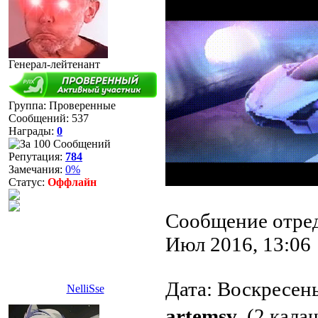
Генерал-лейтенант
Группа: Проверенные
Сообщений:
537
Награды:
0
Репутация:
784
Замечания:
0%
Статус:
Оффлайн
Сообщение отре
Июл 2016, 13:06
Дата: Воскресень
NelliSse
artemsv
, (2 кал