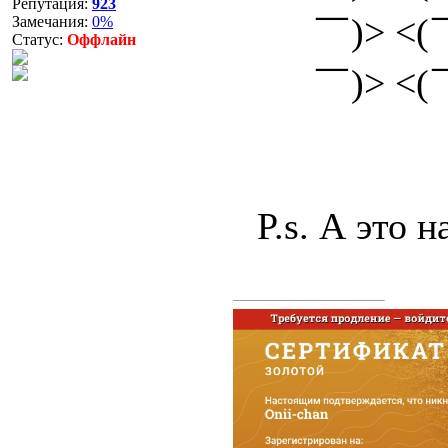
Репутация:
923
￣)> <
Замечания:
0%
Статус:
Оффлайн
￣)> <
P.s. А это 