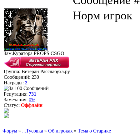
Сообщение 
Норм игрок
Зам.Куратора PROPS CSGO
Группа: Ветеран Расслабуха.ру
Сообщений:
230
Награды:
2
Репутация:
731
Замечания:
0%
Статус:
Оффлайн
Форум
»
...Тусовка
»
Об игроках
»
Тема о Старике