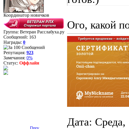
Координатор новичков
Ого, какой п
Группа: Ветеран Расслабуха.ру
Сообщений:
163
Награды:
0
Репутация:
923
Замечания:
0%
Статус:
Оффлайн
Дата: Среда, 
Drey