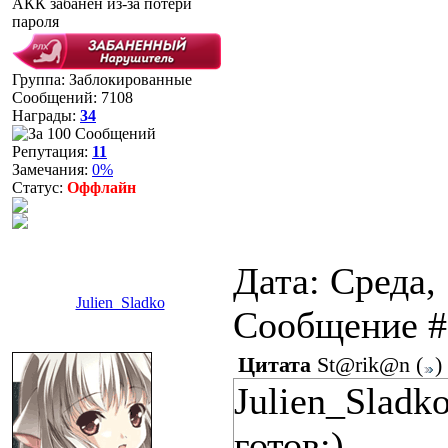
АКК забанен из-за потери
пароля
Группа: Заблокированные
Сообщений:
7108
Награды:
34
Репутация:
11
Замечания:
0%
Статус:
Оффлайн
Дата: Среда, 
Julien_Sladko
Сообщение 
Цитата
St@rik@n
(
)
Julien_Sladko
готов:)