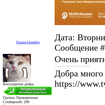
Дата: Вторни
DariusAlmighty
Сообщение 
Очень прият
Добра много 
https://www.t
Воплощение добра
Группа: Проверенные
Сообщений:
208