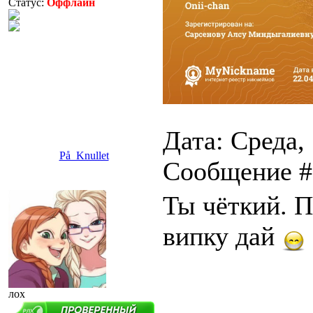
Статус:
Оффлайн
Дата: Среда, 
På_Knullet
Сообщение 
Ты чёткий. П
випку дай
лох