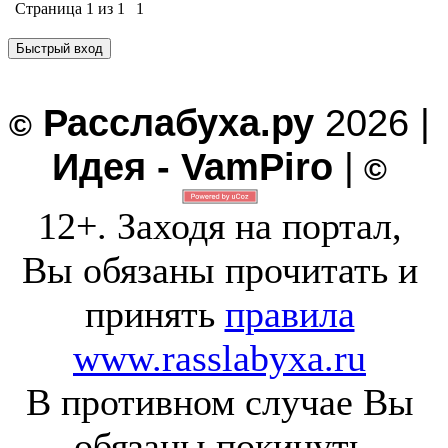
Страница
1
из
1
1
Расслабуха.ру
2026 |
©
Идея - VamPiro
|
©
12+. Заходя на портал,
Вы обязаны прочитать и
принять
правила
www.rasslabyxa.ru
В противном случае Вы
обязаны покинуть