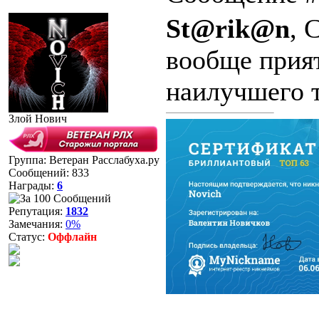
St@rik@n
, 
вообще прия
наилучшего т
Злой Нович
Группа: Ветеран Расслабуха.ру
Сообщений:
833
Награды:
6
Репутация:
1832
Замечания:
0%
Статус:
Оффлайн