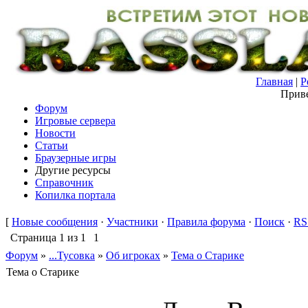
Главная
|
Р
Приве
Форум
Игровые сервера
Новости
Статьи
Браузерные игры
Другие ресурсы
Справочник
Копилка портала
[
Новые сообщения
·
Участники
·
Правила форума
·
Поиск
·
RS
Страница
1
из
1
1
Форум
»
...Тусовка
»
Об игроках
»
Тема о Старике
Тема о Старике