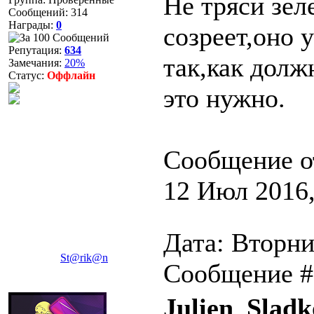
Не тряси зел
Сообщений:
314
Награды:
0
созреет,оно 
Репутация:
634
так,как долж
Замечания:
20%
Статус:
Оффлайн
это нужно.
Сообщение о
12 Июл 2016,
Дата: Вторни
St@rik@n
Сообщение 
Julien_Sladk