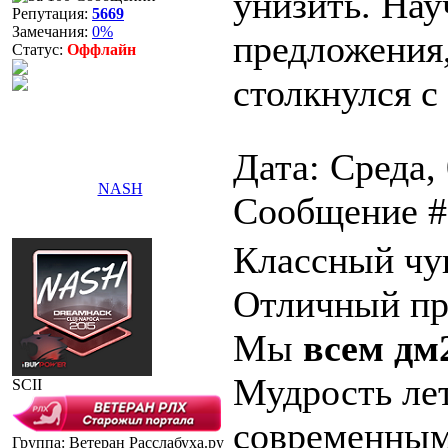
унизить. Нау
Репутация:
5669
Замечания:
0%
предложения,
Статус:
Оффлайн
столкнулся с
Дата: Среда, 
NASH
Сообщение 
Классный чува
Отличный про
Мы
всем дм
Мудрость лет
SCII
современным
Группа: Ветеран Расслабуха.ру