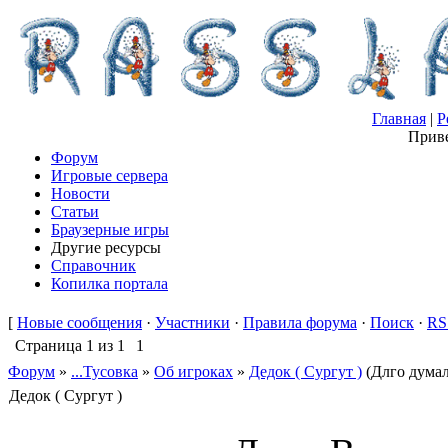
Главная
|
Р
Приве
Форум
Игровые сервера
Новости
Статьи
Браузерные игры
Другие ресурсы
Справочник
Копилка портала
[
Новые сообщения
·
Участники
·
Правила форума
·
Поиск
·
RS
Страница
1
из
1
1
Форум
»
...Тусовка
»
Об игроках
»
Дедок ( Сургут )
(Длго думал
Дедок ( Сургут )