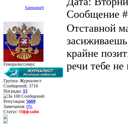
Дата: Вторни
SamsungS
Сообщение 
Отставной м
засиживаешь
крайне позит
речи тебе не
Генералиссимус
Группа: Журналист
Сообщений:
3716
Награды:
15
Репутация:
5669
Замечания:
0%
Статус:
Оффлайн