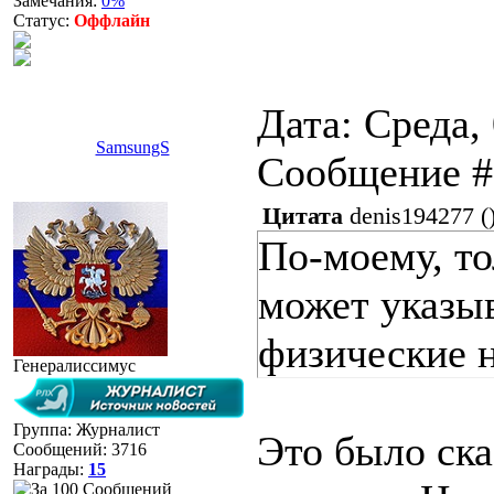
Замечания:
0%
Статус:
Оффлайн
Дата: Среда, 
SamsungS
Сообщение 
Цитата
denis194277
(
По-моему, т
может указыв
физические н
Генералиссимус
Группа: Журналист
Это было ска
Сообщений:
3716
Награды:
15