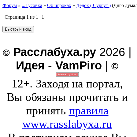
Форум
»
...Тусовка
»
Об игроках
»
Дедок ( Сургут )
(Длго думал
Страница
1
из
1
1
Расслабуха.ру
2026 |
©
Идея - VamPiro
|
©
12+. Заходя на портал,
Вы обязаны прочитать и
принять
правила
www.rasslabyxa.ru