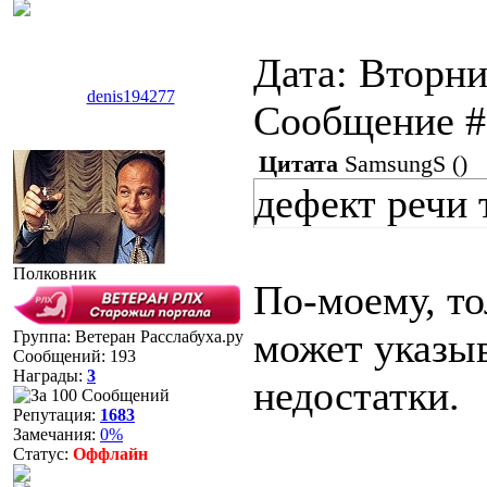
Дата: Вторни
denis194277
Сообщение 
Цитата
SamsungS
(
)
дефект речи 
Полковник
По-моему, т
может указыв
Группа: Ветеран Расслабуха.ру
Сообщений:
193
Награды:
3
недостатки.
Репутация:
1683
Замечания:
0%
Статус:
Оффлайн