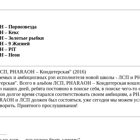
 – Порнозвезда
 – Кекс
H – Золотые рыбки
 – 9 Жизней
 – PiT
H – Неон
СП, PHARAOH – Кондитерская" (2016)
аемых и амбициозных рэп исполнителя новой школы - ЛСП и 
терская". Всего в альбом ЛСП, PHARAOH – Кондитерская вошло
наших дней, ребята постоянно в поиске себя, в поиске чего-то 
ron долгое время старался соответствовать своим амбициям, а P
RAOH и ЛСП должен был состояться, уже сегодня мы можем услы
оворить. Приятного прослушивания!
о не даст — все нужно брать самому."