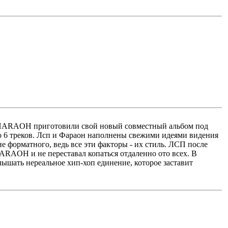
PHARAOH приготовили свой новый совместный альбом под
 6 треков. Лсп и Фараон наполнены свежими идеями видения
не форматного, ведь все эти факторы - их стиль. ЛСП после
HARAOH и не переставал копаться отдаленно ото всех. В
шать нереальное хип-хоп единение, которое заставит