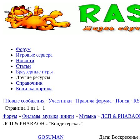
Форум
Игровые сервера
Новости
Статьи
Браузерные игры
Другие ресурсы
Справочник
Копилка портала
[
Новые сообщения
·
Участники
·
Правила форума
·
Поиск
·
RS
Страница
1
из
1
1
Форум
»
Фильмы, музыка, книги
»
Музыка
»
ЛСП & PHARAOH 
ЛСП & PHARAOH - "Кондитерская"
GOSUMAN
Дата: Воскресенье,