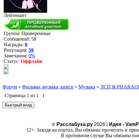
Лейтенант
Группа: Проверенные
Сообщений:
58
Награды:
0
Репутация:
59
Замечания:
0%
Статус:
Оффлайн
Форум
»
Фильмы, музыка, книги
»
Музыка
»
ЛСП & PHARAOH 
Страница
1
из
1
1
Расслабуха.ру
2026 |
Идея - VamP
©
12+. Заходя на портал, Вы обязаны прочитать и при
В противном случае Вы обязаны пок