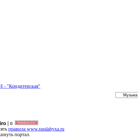
- "Кондитерская"
iro
|
©
нять
правила www.rasslabyxa.ru
инуть портал.