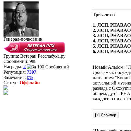
Трек-лист:
1. ЛСП, PHARAOH
2. ЛСП, PHARAOH
3. ЛСП, PHARAO
Генерал-полковник
4. ЛСП, PHARAOH
5. ЛСП, PHARAOH
6. ЛСП, PHARAO
Группа: Ветеран Расслабуха.ру
Сообщений:
988
Награды:
2
Новый Альбом: "Л
Репутация:
7397
Два самых обсужд
Замечания:
0%
названием "Конди
Статус:
Оффлайн
актуальный музыки 
разлада с Oxxxymi
общем, дуэт - PHA
каждого о них заг
"Никто тебе ничег