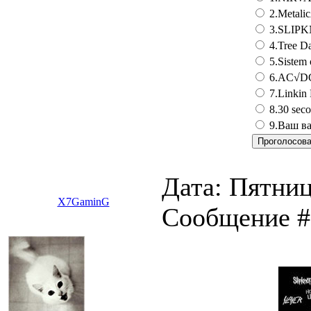
2.Metali
3.SLIP
4.Tree D
5.Sistem
6.AC√D
7.Linkin 
8.30 seco
9.Ваш ва
Дата: Пятниц
X7GaminG
Сообщение 