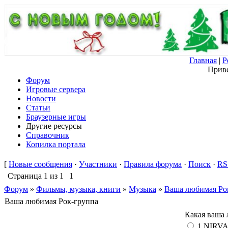
Главная
|
Р
Приве
Форум
Игровые сервера
Новости
Статьи
Браузерные игры
Другие ресурсы
Справочник
Копилка портала
[
Новые сообщения
·
Участники
·
Правила форума
·
Поиск
·
RS
Страница
1
из
1
1
Форум
»
Фильмы, музыка, книги
»
Музыка
»
Ваша любимая Ро
Ваша любимая Рок-группа
Какая ваша 
1.NIRV