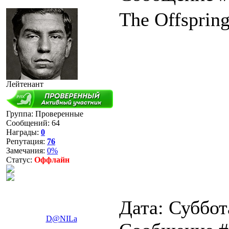
The Offsprin
Лейтенант
Группа: Проверенные
Сообщений:
64
Награды:
0
Репутация:
76
Замечания:
0%
Статус:
Оффлайн
Дата: Суббота
D@NILa