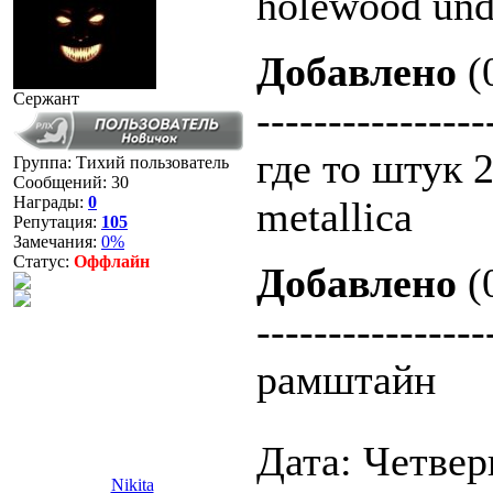
holewood und
Добавлено
(
Сержант
----------------
где то штук
Группа: Тихий пользователь
Сообщений:
30
Награды:
0
metallica
Репутация:
105
Замечания:
0%
Статус:
Оффлайн
Добавлено
(
----------------
рамштайн
Дата: Четверг
Nikita