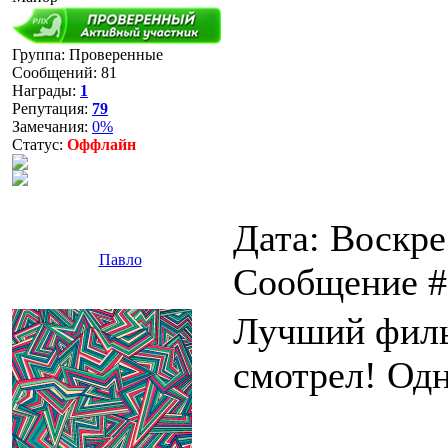
Группа: Проверенные
Сообщений:
81
Награды:
1
Репутация:
79
Замечания:
0%
Статус:
Оффлайн
Дата: Воскре
Павло
Сообщение 
Лучший филь
смотрел! Одн