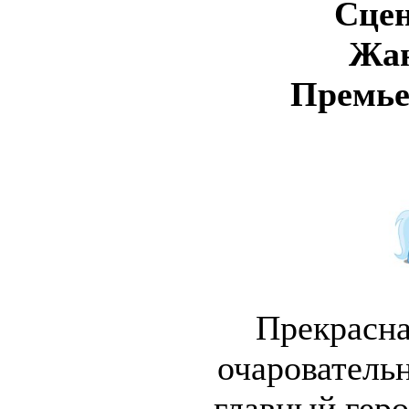
Сце
Жа
Премье
Прекрасна
очаровательн
главный геро