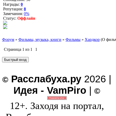
Награды:
0
Репутация:
8
Замечания:
0%
Статус:
Оффлайн
Форум
»
Фильмы, музыка, книги
»
Фильмы
»
Хардкор
(О фильм
Страница
1
из
1
1
Расслабуха.ру
2026 |
©
Идея - VamPiro
|
©
12+. Заходя на портал,