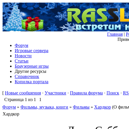
Главная
|
Р
Приве
Форум
Игровые сервера
Новости
Статьи
Браузерные игры
Другие ресурсы
Справочник
Копилка портала
[
Новые сообщения
·
Участники
·
Правила форума
·
Поиск
·
RS
Страница
1
из
1
1
Форум
»
Фильмы, музыка, книги
»
Фильмы
»
Хардкор
(О фильм
Хардкор