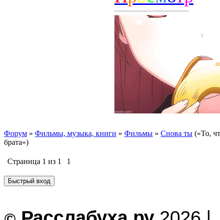
Форум
»
Фильмы, музыка, книги
»
Фильмы
»
Снова ты
(«То, ч
брата»)
Страница
1
из
1
1
Расслабуха.ру
2026 |
©