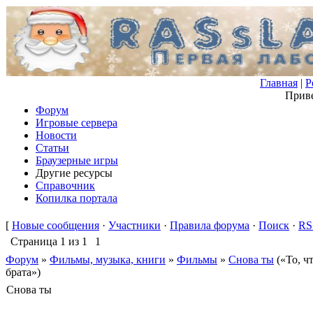
Главная
|
Р
Приве
Форум
Игровые сервера
Новости
Статьи
Браузерные игры
Другие ресурсы
Справочник
Копилка портала
[
Новые сообщения
·
Участники
·
Правила форума
·
Поиск
·
RS
Страница
1
из
1
1
Форум
»
Фильмы, музыка, книги
»
Фильмы
»
Снова ты
(«То, ч
брата»)
Снова ты