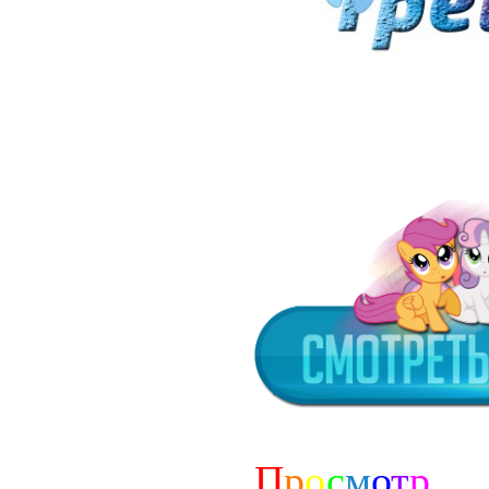
П
р
о
с
м
о
т
р