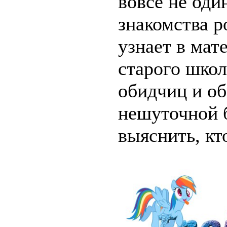
вовсе не оди
знакомства р
узнает в мат
старого школ
обидчиц и о
нешуточной б
выяснить, кто