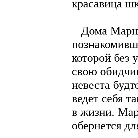
красавица шк
Дома Марни
познакомивши
которой без у
свою обидчиц
невеста будт
ведет себя т
в жизни. Мар
обернется дл