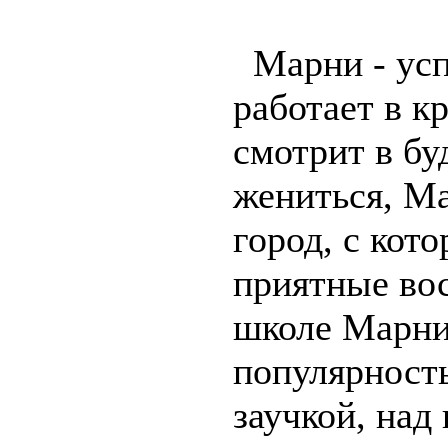
Марни - усп
работает в к
смотрит в бу
жениться, М
город, с кот
приятные вос
школе Марни,
популярност
заучкой, над