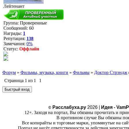
Лейтенант
Группа: Проверенные
Сообщений:
60
Награды:
1
Репутация:
138
Замечания:
0%
Статус:
Оффлайн
Форум
»
Фильмы, музыка, книги
»
Фильмы
»
Доктор Стрэндж
Страница
1
из
1
1
Расслабуха.ру
2026 |
Идея - VamP
©
12+. Заходя на портал, Вы обязаны прочитать и при
В противном случае Вы обязаны пок
Все копирайты и торговые марки, упомянутые на сай
Портал не несёт ответственности за действия зарегист