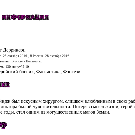
6
т Дерриксон
е- 25 октября 2016 , В России- 28 октября 2016
вестно, Blu-Ray - Неизвестно
ть
: 130 минут/ 2:10
ройский боевик, Фантастика, Фэнтези
йндж был искусным хирургом, слишком влюбленным в свою работ
доктора былой чувствительности. Потеряв смысл жизни, герой о
е годы, стал одним из могущественных магов Земли.