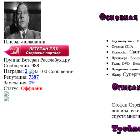
Генерал-полковник
Год выпуска
201
Страна
: США
Скот
Режиссёр
:
Премьера
: В мир
Группа: Ветеран Расслабуха.ру
Релиз
: DVD - Неиз
Сообщений:
988
Продолжительнос
Награды:
2
Суперге
Жанр
:
Репутация:
7397
Замечания:
0%
Статус:
Оффлайн
Стефан Стре
лишила руки 
спустя многи