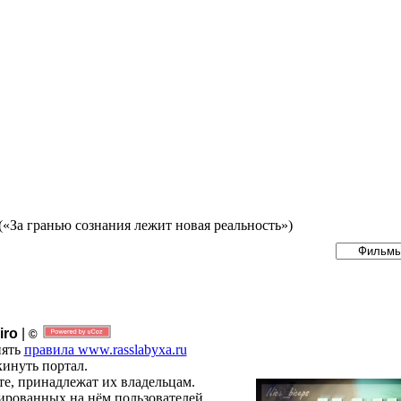
(«За гранью сознания лежит новая реальность»)
iro
|
©
нять
правила www.rasslabyxa.ru
инуть портал.
те, принадлежат их владельцам.
рированных на нём пользователей.