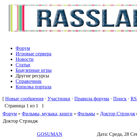
Форум
Игровые сервера
Новости
Статьи
Браузерные игры
Другие ресурсы
Справочник
Копилка портала
[
Новые сообщения
·
Участники
·
Правила форума
·
Поиск
·
RS
Страница
1
из
1
1
Форум
»
Фильмы, музыка, книги
»
Фильмы
»
Доктор Стрэндж
Доктор Стрэндж
GOSUMAN
Дата: Среда, 28 Се