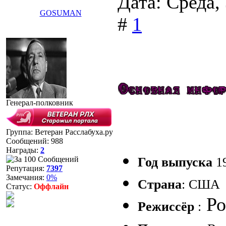
Дата: Среда,
GOSUMAN
#
1
Генерал-полковник
Группа: Ветеран Расслабуха.ру
Сообщений:
988
Награды:
2
Год выпуска
1
Репутация:
7397
Замечания:
0%
Страна
: США
Статус:
Оффлайн
Ро
Режиссёр
: