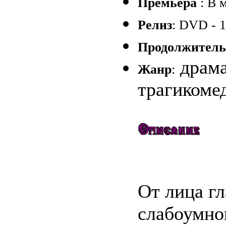
Премьера
: В 
Релиз
: DVD - 1
Продолжитель
драма
Жанр
:
трагикоме
От лица гл
слабоумно