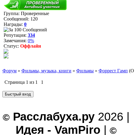
Группа: Проверенные
Сообщений:
120
Награды:
0
Репутация:
334
Замечания:
0%
Статус:
Оффлайн
Форум
»
Фильмы, музыка, книги
»
Фильмы
»
Форрест Гамп
(О
Страница
1
из
1
1
Расслабуха.ру
2026 |
©
Идея - VamPiro
|
©