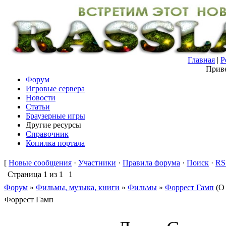
Главная
|
Р
Приве
Форум
Игровые сервера
Новости
Статьи
Браузерные игры
Другие ресурсы
Справочник
Копилка портала
[
Новые сообщения
·
Участники
·
Правила форума
·
Поиск
·
RS
Страница
1
из
1
1
Форум
»
Фильмы, музыка, книги
»
Фильмы
»
Форрест Гамп
(О
Форрест Гамп