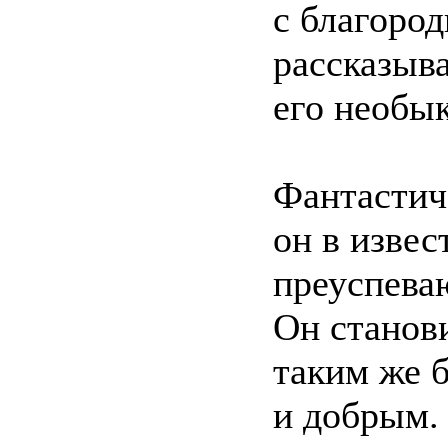
с благоро
рассказыва
его необы
Фантастич
он в извес
преуспева
Он станов
таким же 
и добрым.