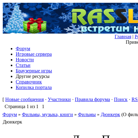
Главная
|
Р
Приве
Форум
Игровые сервера
Новости
Статьи
Браузерные игры
Другие ресурсы
Справочник
Копилка портала
[
Новые сообщения
·
Участники
·
Правила форума
·
Поиск
·
RS
Страница
1
из
1
1
Форум
»
Фильмы, музыка, книги
»
Фильмы
»
Дюнкерк
(О филь
Дюнкерк