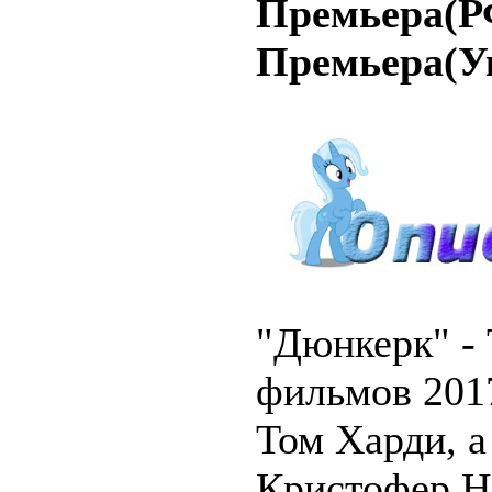
Премьера(Р
Премьера(Ук
"Дюнкерк" -
фильмов 2017
Том Харди, 
Кристофер Н