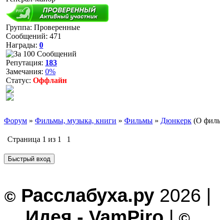
Группа: Проверенные
Сообщений:
471
Награды:
0
Репутация:
183
Замечания:
0%
Статус:
Оффлайн
Форум
»
Фильмы, музыка, книги
»
Фильмы
»
Дюнкерк
(О филь
Страница
1
из
1
1
Расслабуха.ру
2026 |
©
Идея - VamPiro
|
©