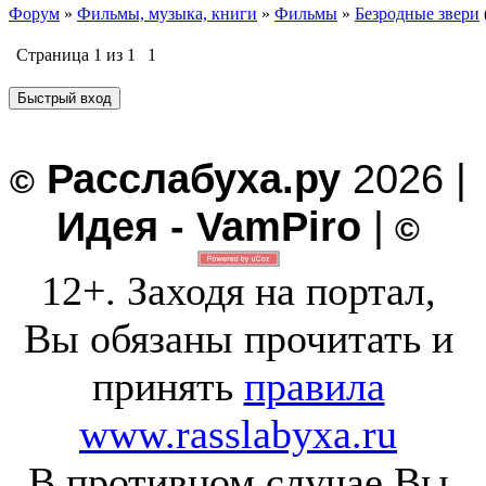
Форум
»
Фильмы, музыка, книги
»
Фильмы
»
Безродные звери
Страница
1
из
1
1
Расслабуха.ру
2026 |
©
Идея - VamPiro
|
©
12+. Заходя на портал,
Вы обязаны прочитать и
принять
правила
www.rasslabyxa.ru
В противном случае Вы