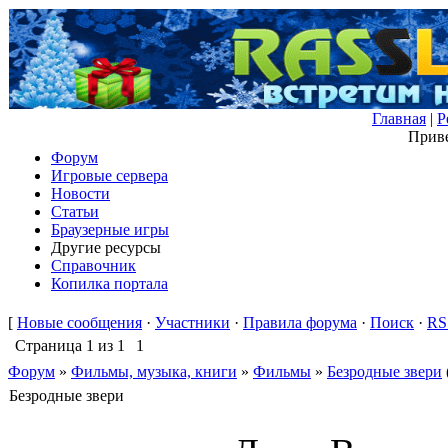
Главная
|
Р
Приве
Форум
Игровые сервера
Новости
Статьи
Браузерные игры
Другие ресурсы
Справочник
Копилка портала
[
Новые сообщения
·
Участники
·
Правила форума
·
Поиск
·
RS
Страница
1
из
1
1
Форум
»
Фильмы, музыка, книги
»
Фильмы
»
Безродные звери
Безродные звери