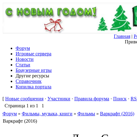
Главная
|
Р
Приве
Форум
Игровые сервера
Новости
Статьи
Браузерные игры
Другие ресурсы
Справочник
Копилка портала
[
Новые сообщения
·
Участники
·
Правила форума
·
Поиск
·
RS
Страница
1
из
1
1
Форум
»
Фильмы, музыка, книги
»
Фильмы
»
Варкрафт (2016)
Варкрафт (2016)