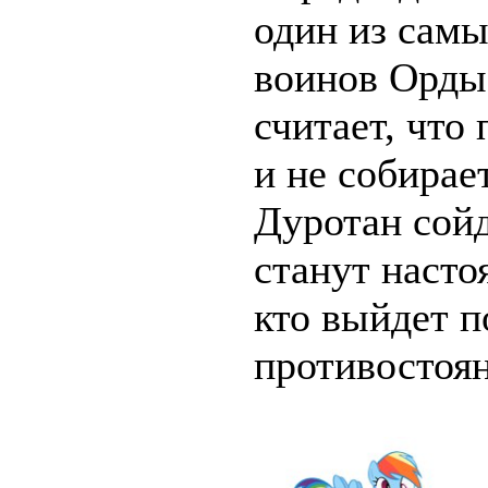
один из сам
воинов Орды
считает, что
и не собирае
Дуротан сойд
станут насто
кто выйдет п
противостоя