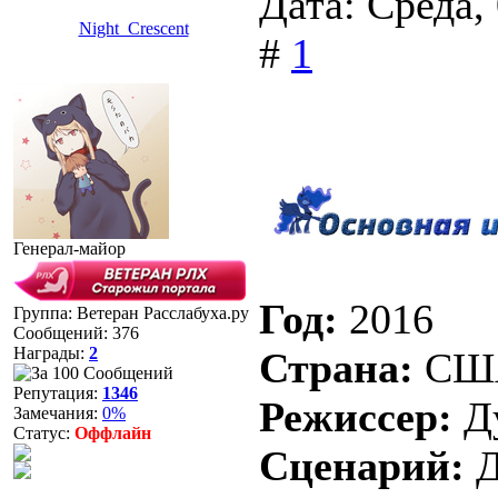
Дата: Среда,
Night_Crescent
#
1
Генерал-майор
Год:
2016
Группа: Ветеран Расслабуха.ру
Сообщений:
376
Награды:
2
Страна:
СШ
Репутация:
1346
Режиссер:
Ду
Замечания:
0%
Статус:
Оффлайн
Сценарий:
Д