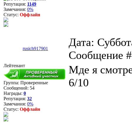
Репутация:
1149
Замечания:
0%
Статус:
Оффлайн
Дата: Суббота
rusich917901
Сообщение 
Лейтенант
Мде я смотре
6/10
Группа: Проверенные
Сообщений:
54
Награды:
0
Репутация:
32
Замечания:
0%
Статус:
Оффлайн