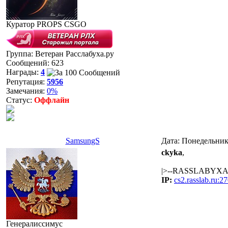
Куратор PROPS CSGO
Группа: Ветеран Расслабуха.ру
Сообщений:
623
Награды:
4
Репутация:
5956
Замечания:
0%
Статус:
Оффлайн
SamsungS
Дата: Понедельник
ckyka
,
|>--RASSLABYXA.r
IP:
cs2.rasslab.ru:2
Генералиссимус