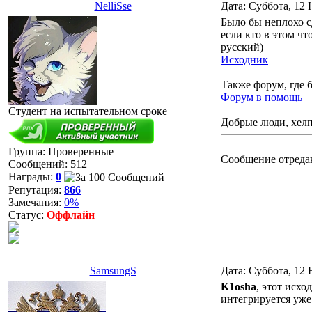
NelliSse
Дата: Суббота, 12 
Было бы неплохо с
если кто в этом чт
русский)
Исходник
Также форум, где б
Форум в помощь
Студент на испытательном сроке
Добрые люди, хелп
Группа: Проверенные
Сообщение отреда
Сообщений:
512
Награды:
0
Репутация:
866
Замечания:
0%
Статус:
Оффлайн
SamsungS
Дата: Суббота, 12 
K1osha
, этот исхо
интегрируется уже