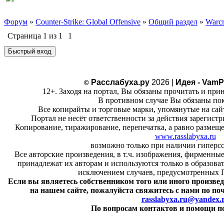
Форум
»
Counter-Strike: Global Offensive
»
Общий раздел
»
Warcr
Страница
1
из
1
1
Расслабуха.ру
2026 |
Идея - VamP
©
12+. Заходя на портал, Вы обязаны прочитать и при
В противном случае Вы обязаны пок
Все копирайты и торговые марки, упомянутые на сай
Портал не несёт ответственности за действия зарегист
Копирование, тиражирование, перепечатка, а равно размеще
www.rasslabyxa.ru
возможно только при наличии гиперсс
Все авторские произведения, в т.ч. изображения, фирменные
принадлежат их авторам и используются только в образов
исключением случаев, предусмотренных 
Если вы являетесь собственником того или иного произвед
на нашем сайте, пожалуйста свяжитесь с нами по по
rasslabyxa.ru@yandex.
По вопросам контактов и помощи 