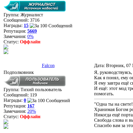
Группа: Журналист
Сообщений:
3716
Награды:
15
Репутация:
5669
Замечания:
0%
Статус:
Оффлайн
Falcon
Дата: Вторник, 07
Подполковник
Я, руководствуясь,
Как я понял, ему о
Я ему завтра ещё с
И ещё: этот мод т
Группа: Тихий пользователь
помогать.
Сообщений:
119
Награды:
0
"Одна ты на свете
Репутация:
167
Хранимая Богом ро
Замечания:
20%
Никогда ещё порта
Статус:
Оффлайн
Свобода слова и в
Спасибо вам за это