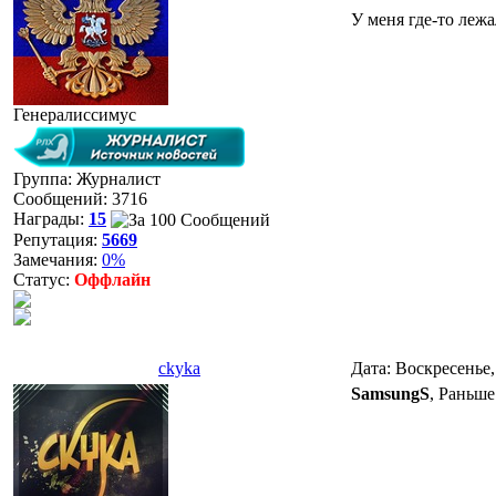
У меня где-то леж
Генералиссимус
Группа: Журналист
Сообщений:
3716
Награды:
15
Репутация:
5669
Замечания:
0%
Статус:
Оффлайн
ckyka
Дата: Воскресенье,
SamsungS
, Раньше