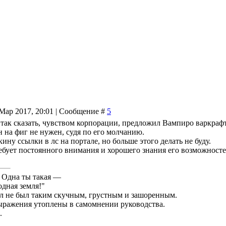
 Мар 2017, 20:01 | Сообщение #
5
 так сказать, чувством корпорации, предложил Вампиро варкрафт
н на фиг не нужен, судя по его молчанию.
кину ссылки в лс на портале, но больше этого делать не буду.
ребует постоянного внимания и хорошего знания его возможносте
! Одна ты такая —
дная земля!"
л не был таким скучным, грустным и зашоренным.
ыражения утоплены в самомнении руководства.
.