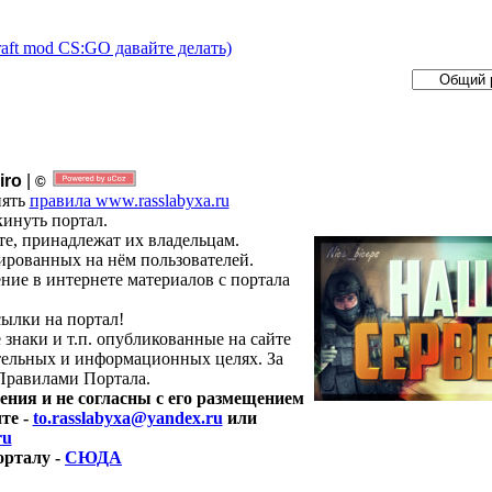
aft mod CS:GO давайте делать)
iro
|
©
нять
правила www.rasslabyxa.ru
инуть портал.
те, принадлежат их владельцам.
рированных на нём пользователей.
ние в интернете материалов с портала
ылки на портал!
 знаки и т.п. опубликованные на сайте
ательных и информационных целях. За
Правилами Портала.
ения и не согласны с его размещением
чте
-
to.rasslabyxa@yandex.ru
или
ru
порталу
-
СЮДА