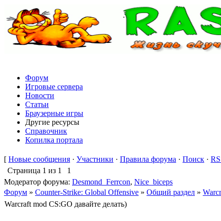
Форум
Игровые сервера
Новости
Статьи
Браузерные игры
Другие ресурсы
Справочник
Копилка портала
[
Новые сообщения
·
Участники
·
Правила форума
·
Поиск
·
RS
Страница
1
из
1
1
Модератор форума:
Desmond_Ferrcon
,
Nice_biceps
Форум
»
Counter-Strike: Global Offensive
»
Общий раздел
»
Warcr
Warcraft mod CS:GO давайте делать)