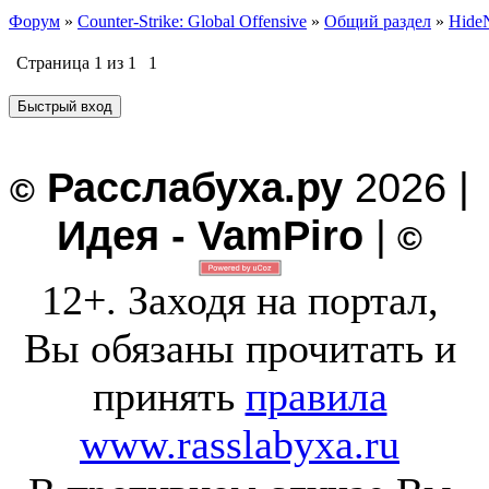
Форум
»
Counter-Strike: Global Offensive
»
Общий раздел
»
HideN
Страница
1
из
1
1
Расслабуха.ру
2026 |
©
Идея - VamPiro
|
©
12+. Заходя на портал,
Вы обязаны прочитать и
принять
правила
www.rasslabyxa.ru