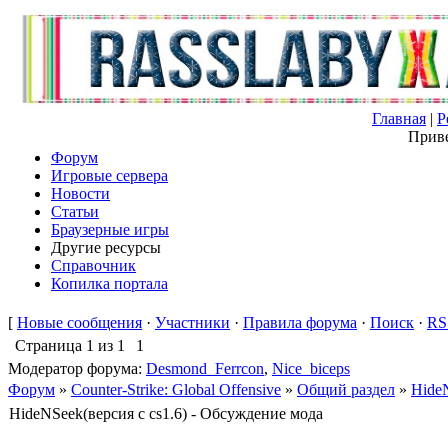
Главная
|
Р
Приве
Форум
Игровые сервера
Новости
Статьи
Браузерные игры
Другие ресурсы
Справочник
Копилка портала
[
Новые сообщения
·
Участники
·
Правила форума
·
Поиск
·
RS
Страница
1
из
1
1
Модератор форума:
Desmond_Ferrcon
,
Nice_biceps
Форум
»
Counter-Strike: Global Offensive
»
Общий раздел
»
HideN
HideNSeek(версия с cs1.6) - Обсуждение мода