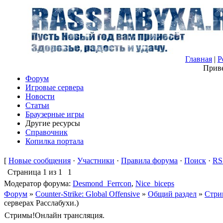
Главная
|
Р
Приве
Форум
Игровые сервера
Новости
Статьи
Браузерные игры
Другие ресурсы
Справочник
Копилка портала
[
Новые сообщения
·
Участники
·
Правила форума
·
Поиск
·
RS
Страница
1
из
1
1
Модератор форума:
Desmond_Ferrcon
,
Nice_biceps
Форум
»
Counter-Strike: Global Offensive
»
Общий раздел
»
Стри
серверах Расслабухи.)
Стримы!Онлайн трансляция.