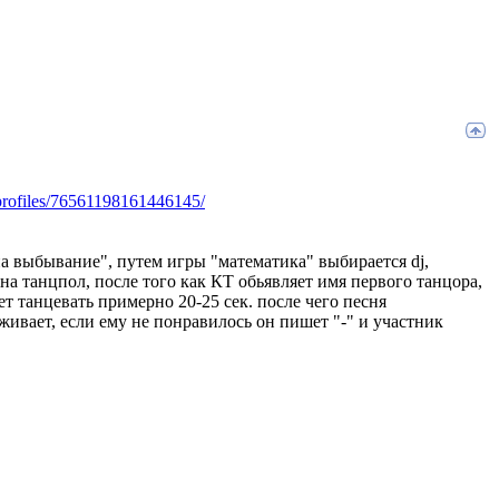
profiles/76561198161446145/
 на выбывание", путем игры "математика" выбирается dj,
на танцпол, после того как КТ обьявляет имя первого танцора,
т танцевать примерно 20-25 сек. после чего песня
живает, если ему не понравилось он пишет "-" и участник