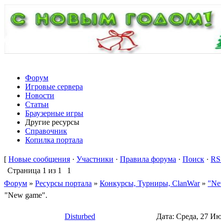
Форум
Игровые сервера
Новости
Статьи
Браузерные игры
Другие ресурсы
Справочник
Копилка портала
[
Новые сообщения
·
Участники
·
Правила форума
·
Поиск
·
RS
Страница
1
из
1
1
Форум
»
Ресурсы портала
»
Конкурсы, Турниры, ClanWar
»
"Ne
"New game".
Disturbed
Дата: Среда, 27 Ию