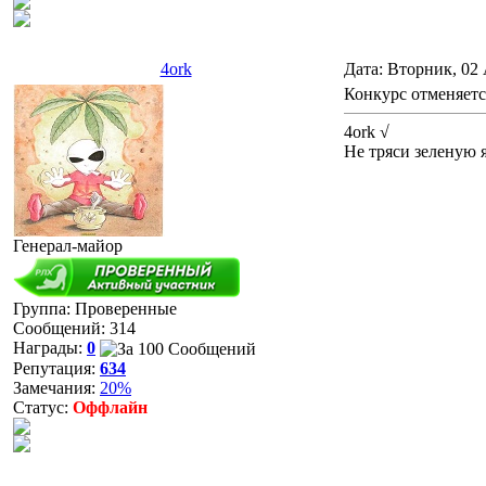
4ork
Дата: Вторник, 02 
Конкурс отменяется,
4ork √
Не тряси зеленую я
Генерал-майор
Группа: Проверенные
Сообщений:
314
Награды:
0
Репутация:
634
Замечания:
20%
Статус:
Оффлайн