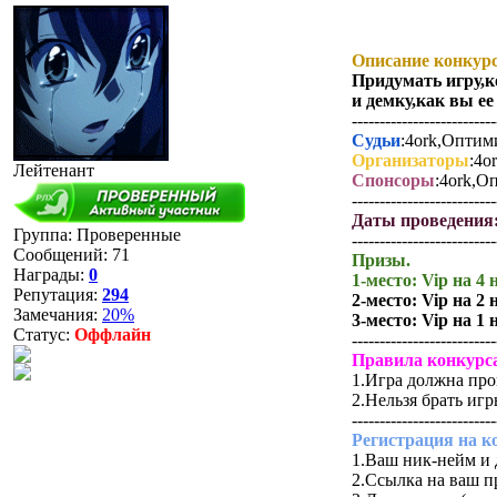
Описание конкурс
Придумать игру,к
и демку,как вы е
--------------------------
Судьи
:4ork,Оптими
Организаторы
:4o
Лейтенант
Спонсоры
:4ork,Оп
--------------------------
Даты проведения
Группа: Проверенные
--------------------------
Сообщений:
71
Призы.
Награды:
0
1-место: Vip на 4
Репутация:
294
2-место: Vip на 2
Замечания:
20%
3-место: Vip на 1
Статус:
Оффлайн
--------------------------
Правила конкурса
1.Игра должна пр
2.Нельзя брать игр
--------------------------
Регистрация на к
1.Ваш ник-нейм и д
2.Ссылка на ваш п