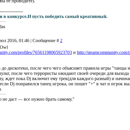
вы её проводите).
----------------
и в конкурсе.И пусть победить самый креативный.
das
Июл 2016, 01:46 | Сообщение #
2
 Owl
unity.com/profiles/76561198065923703
и
http://steamcommunity.com/
в до дискотеки, после чего чего объясняет правила игры "танцы
пульт, после чего террористы ожидают своей очереди для выхода 
у, ждет пока Dj включит ему трек(для каждого разный) и начинае
если Dj понравился танец игрока, он пишет "+" в чат и игрок вы
.
о не даст — все нужно брать самому."