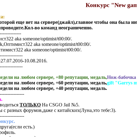
Конкурс "New ga
а:
оторой еще нет на сервере(джайл),главное чтобы она была и
е проводите.Кол-во команд неограниченно.
--------------
ст322 aka someone/optimist/t00:00/.
rk,Оптимист322 aka someone/optimist/t00:00/.
тимист322 aka someone/optimist/t00:00/.
---------------
:
27.07.2016-10.08.2016.
---------------
 недели на любом сервере, +80 репутации, медаль,
Нож-бабочка 
 недели на любом сервере, +60 репутации, медаль,
gift "Garrys 
 недели на любом сервере, +40 репутации, медаль.
----------------
.
оводиться
ТОЛЬКО
На CSGO Jail №5.
ы с разных форумов,даже с китайских(Луна,это тебе:3).
----------------
онкурс.
руга(если есть.)
рофиль.