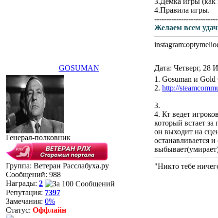
3.Демка игры (как 
4.Правила игры.
--------------------------
Желаем всем удач
instagram:optymelio
GOSUMAN
Дата: Четверг, 28 
1. Gosuman и Gold
2.
http://steamcomm
3.
4. Кт ведет игроко
который встает за 
он выходит на сцен
Генерал-полковник
останавливается и 
выбывает(умирает)
Группа: Ветеран Расслабуха.ру
"Никто тебе ничег
Сообщений:
988
Награды:
2
Репутация:
7397
Замечания:
0%
Статус:
Оффлайн