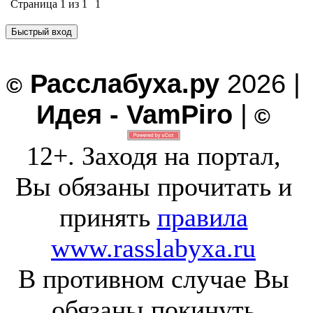
Страница
1
из
1
1
Расслабуха.ру
2026 |
©
Идея - VamPiro
|
©
12+. Заходя на портал,
Вы обязаны прочитать и
принять
правила
www.rasslabyxa.ru
В противном случае Вы
обязаны покинуть