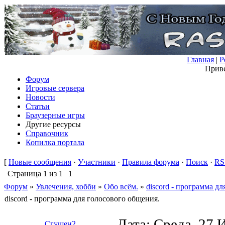
Главная
|
Р
Приве
Форум
Игровые сервера
Новости
Статьи
Браузерные игры
Другие ресурсы
Справочник
Копилка портала
[
Новые сообщения
·
Участники
·
Правила форума
·
Поиск
·
RS
Страница
1
из
1
1
Форум
»
Увлечения, хобби
»
Обо всём.
»
discord - программа д
discord - программа для голосового общения.
Дата: Среда, 27 
Сгущен2