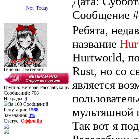
Дата: Суббота
Not_Today
Сообщение 
Ребята, неда
название
Hur
Hurtworld, п
Rust, но со 
Генерал-лейтенант
является воз
Группа: Ветеран Расслабуха.ру
Сообщений:
708
пользователь
Награды:
3
мультяшной 
Репутация:
1568
Замечания:
0%
Статус:
Оффлайн
Так вот я под