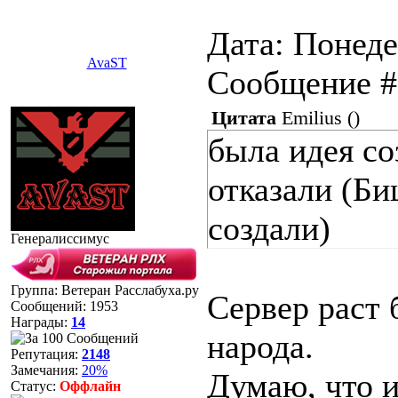
Дата: Понеде
AvaST
Сообщение 
Цитата
Emilius
(
)
была идея со
отказали (Би
создали)
Генералиссимус
Группа: Ветеран Расслабуха.ру
Сервер раст 
Сообщений:
1953
Награды:
14
народа.
Репутация:
2148
Замечания:
20%
Думаю, что и
Статус:
Оффлайн