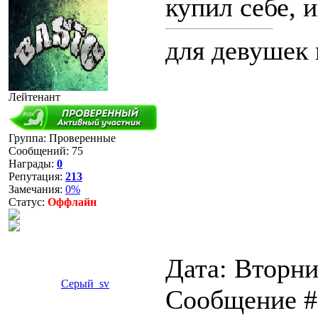
купил себе, 
для девушек 
Лейтенант
Группа: Проверенные
Сообщений:
75
Награды:
0
Репутация:
213
Замечания:
0%
Статус:
Оффлайн
Дата: Вторник
Ceрый_sv
Сообщение 