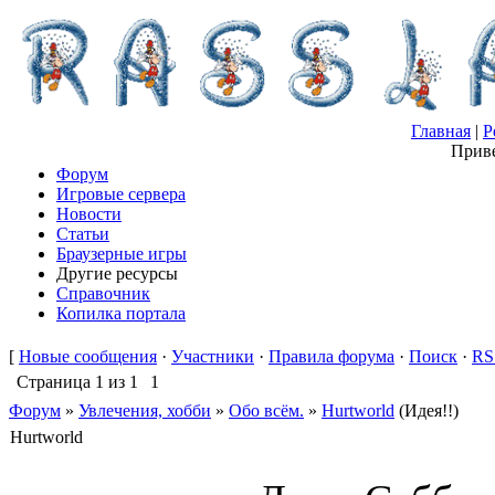
Главная
|
Р
Приве
Форум
Игровые сервера
Новости
Статьи
Браузерные игры
Другие ресурсы
Справочник
Копилка портала
[
Новые сообщения
·
Участники
·
Правила форума
·
Поиск
·
RS
Страница
1
из
1
1
Форум
»
Увлечения, хобби
»
Обо всём.
»
Hurtworld
(Идея!!)
Hurtworld