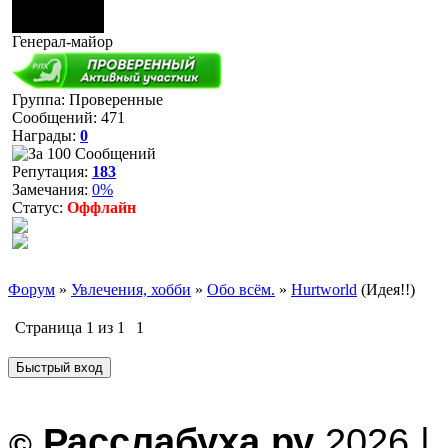
Генерал-майор
Группа: Проверенные
Сообщений:
471
Награды:
0
Репутация:
183
Замечания:
0%
Статус:
Оффлайн
Форум
»
Увлечения, хобби
»
Обо всём.
»
Hurtworld
(Идея!!)
Страница
1
из
1
1
Расслабуха.ру
2026 |
©