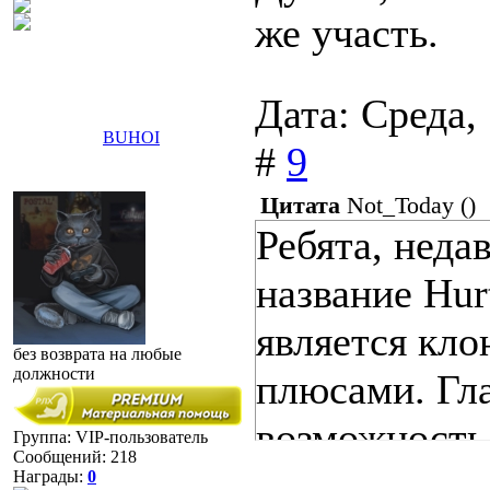
же участь.
Дата: Среда,
BUHOI
#
9
Цитата
Not_Today
(
)
Ребята, неда
название Hur
является кло
без возврата на любые
должности
плюсами. Гл
возможность 
Группа: VIP-пользователь
Сообщений:
218
серверов и т
Награды:
0