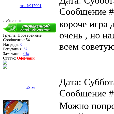
Дата: Суббота
rusich917901
Сообщение 
Лейтенант
короче игра д
очень , но н
Группа: Проверенные
Сообщений:
54
всем совету
Награды:
0
Репутация:
32
Замечания:
0%
Статус:
Оффлайн
Дата: Суббота
xSize
Сообщение 
Можно попр