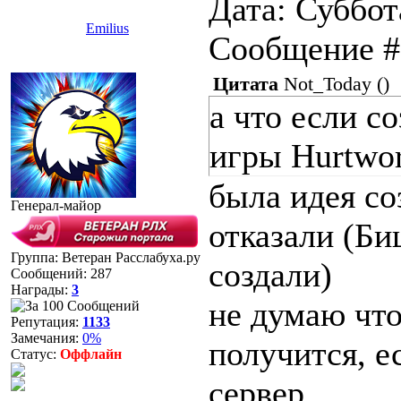
Дата: Суббота
Emilius
Сообщение 
Цитата
Not_Today
(
)
а что если с
игры Hurtwor
была идея со
Генерал-майор
отказали (Би
Группа: Ветеран Расслабуха.ру
создали)
Сообщений:
287
Награды:
3
не думаю что
Репутация:
1133
Замечания:
0%
получится, е
Статус:
Оффлайн
сервер