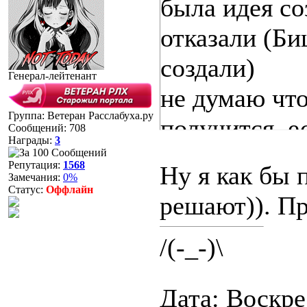
была идея со
отказали (Би
создали)
Генерал-лейтенант
не думаю что
Группа: Ветеран Расслабуха.ру
получится, е
Сообщений:
708
Награды:
3
сервер
Репутация:
1568
Ну я как бы 
Замечания:
0%
Статус:
Оффлайн
решают)). П
/(-_-)\
Дата: Воскрес