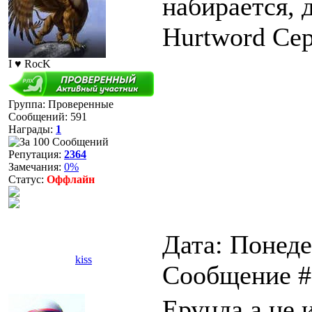
набирается, 
Hurtword Се
I ♥ RocK
Группа: Проверенные
Сообщений:
591
Награды:
1
Репутация:
2364
Замечания:
0%
Статус:
Оффлайн
Дата: Понеде
kiss
Сообщение 
Ерунда а не 