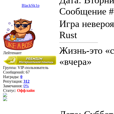
Дата: Вторник
BlackSk1p
Сообщение 
Игра невероя
Rust
Жизнь-это «с
Лейтенант
«вчера»
Группа: VIP-пользователь
Сообщений:
67
Награды:
0
Репутация:
312
Замечания:
0%
Статус:
Оффлайн