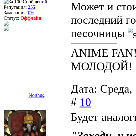
Может и стои
Репутация:
255
графики.
Замечания:
0%
последний го
Статус:
Оффлайн
Так вот я под
песочницы
Расслабухи д
Вот обзор с 
ANIME FAN
посмотрите,
МОЛОДОЙ!
Дата: Среда,
Northug
#
10
Будет аналог
"Заходи, у н