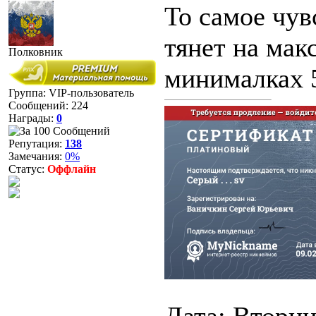
То самое чувс
тянет на мак
Полковник
минималках 5
Группа: VIP-пользователь
Сообщений:
224
Награды:
0
Репутация:
138
Замечания:
0%
Статус:
Оффлайн