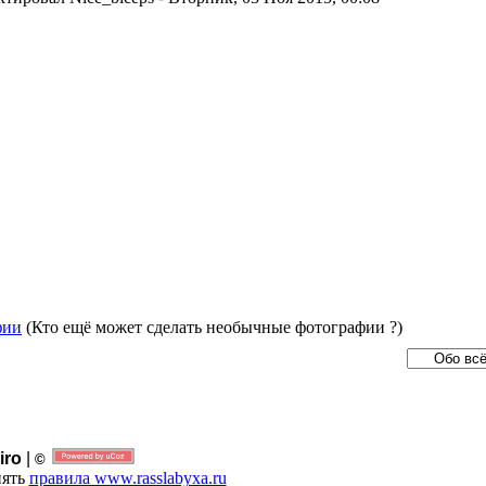
фии
(Кто ещё может сделать необычные фотографии ?)
iro
|
©
нять
правила www.rasslabyxa.ru