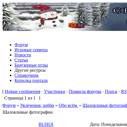
Форум
Игровые сервера
Новости
Статьи
Браузерные игры
Другие ресурсы
Справочник
Копилка портала
[
Новые сообщения
·
Участники
·
Правила форума
·
Поиск
·
RS
Страница
1
из
1
1
Форум
»
Увлечения, хобби
»
Обо всём.
»
Шаловливые фотогра
Шаловливые фотографии
BUHOI
Дата: Понедельник