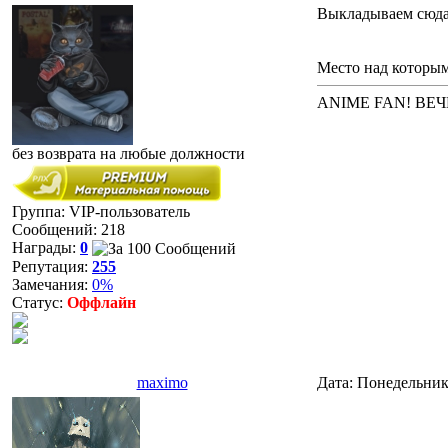
Выкладываем сюда с
Место над которы
ANIME FAN! ВЕ
без возврата на любые должности
Группа: VIP-пользователь
Сообщений:
218
Награды:
0
Репутация:
255
Замечания:
0%
Статус:
Оффлайн
maximo
Дата: Понедельник