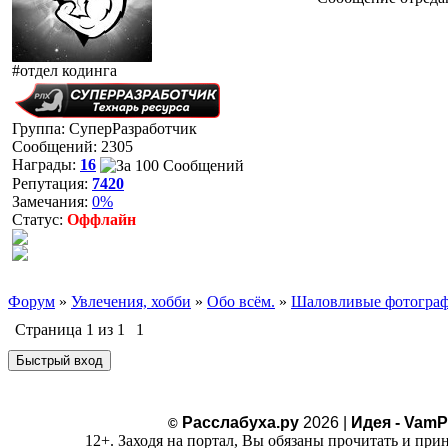
#отдел кодинга
Группа: СуперРазработчик
Сообщений:
2305
Награды:
16
Репутация:
7420
Замечания:
0%
Статус:
Оффлайн
Форум
»
Увлечения, хобби
»
Обо всём.
»
Шаловливые фотогра
Страница
1
из
1
1
Расслабуха.ру
2026 |
Идея - VamP
©
12+. Заходя на портал, Вы обязаны прочитать и при