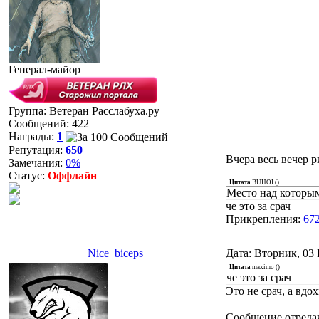
Генерал-майор
Группа: Ветеран Расслабуха.ру
Сообщений:
422
Награды:
1
Репутация:
650
Вчера весь вечер 
Замечания:
0%
Статус:
Оффлайн
Цитата
BUHOI
(
)
Место над которы
че это за срач
Прикрепления:
67
Nice_biceps
Дата: Вторник, 03 
Цитата
maximo
(
)
че это за срач
Это не срач, а вд
Сообщение отреда