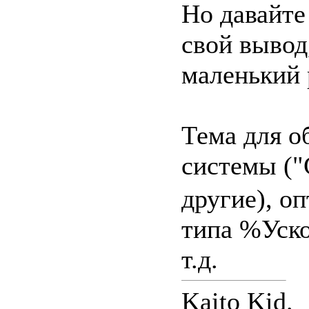
Но давайте
свой вывод
маленький 
Тема для о
системы ("
другие), о
типа %Уско
т.д.
Kaito Kid.