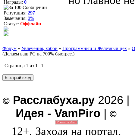
но главное не
Награды:
0
Репутация:
297
Замечания:
0%
Статус:
Оффлайн
Форум
»
Увлечения, хобби
»
Программный и Железный цех
»
О
(Делаем ваш PC на 700% быстрее.)
Страница
1
из
1
1
Расслабуха.ру
2026 |
©
Идея - VamPiro
|
©
12+. Заходя на портал,