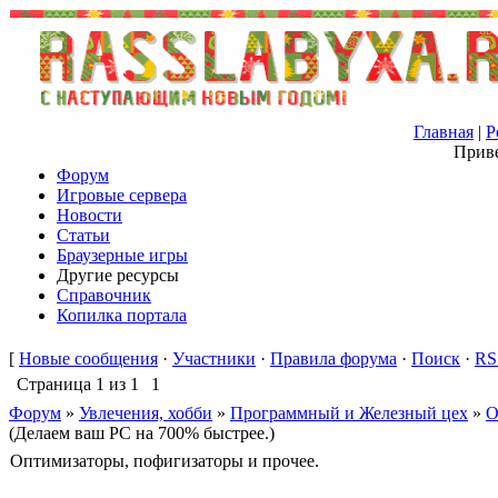
Главная
|
Р
Приве
Форум
Игровые сервера
Новости
Статьи
Браузерные игры
Другие ресурсы
Справочник
Копилка портала
[
Новые сообщения
·
Участники
·
Правила форума
·
Поиск
·
RS
Страница
1
из
1
1
Форум
»
Увлечения, хобби
»
Программный и Железный цех
»
О
(Делаем ваш PC на 700% быстрее.)
Оптимизаторы, пофигизаторы и прочее.