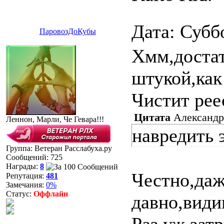
Дата: Субб
ПаровозДоКубы
Хмм,достат
штукой,как
Чистит рее
Цитата
Александр
Леннон, Марли, Че Гевара!!!
навредить
Группа: Ветеран Расслабуха.ру
Сообщений:
725
Награды:
8
Честно,даж
Репутация:
481
Замечания:
0%
Статус:
Оффлайн
давно,види