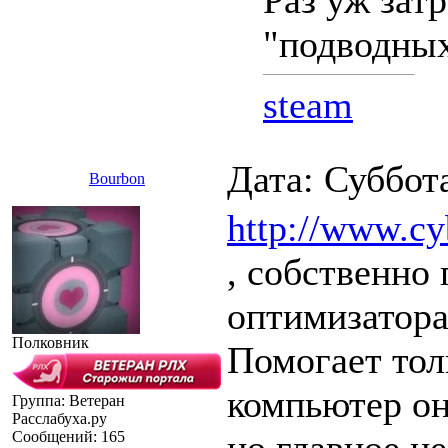
Раз уж зат
"подводных
steam
Дата: Суббот
Bourbon
http://www.c
, собственно 
оптимизатора
Полковник
Помогает тол
компьютер он
Группа: Ветеран
Расслабуха.ру
Сообщений:
165