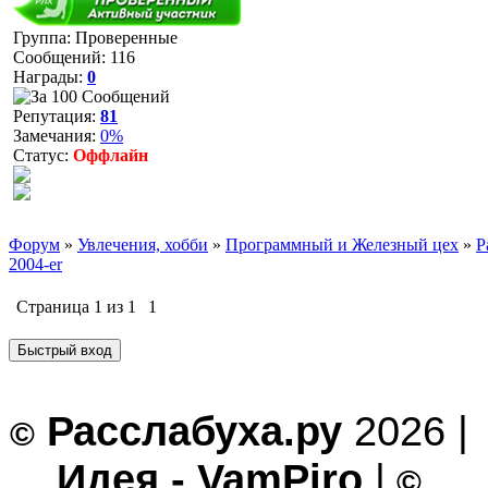
Группа: Проверенные
Сообщений:
116
Награды:
0
Репутация:
81
Замечания:
0%
Статус:
Оффлайн
Форум
»
Увлечения, хобби
»
Программный и Железный цех
»
Р
2004-er
Страница
1
из
1
1
Расслабуха.ру
2026 |
©
Идея - VamPiro
|
©