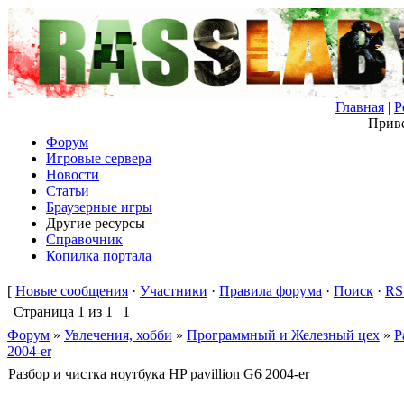
Главная
|
Р
Приве
Форум
Игровые сервера
Новости
Статьи
Браузерные игры
Другие ресурсы
Справочник
Копилка портала
[
Новые сообщения
·
Участники
·
Правила форума
·
Поиск
·
RS
Страница
1
из
1
1
Форум
»
Увлечения, хобби
»
Программный и Железный цех
»
Р
2004-er
Разбор и чистка ноутбука HP pavillion G6 2004-er