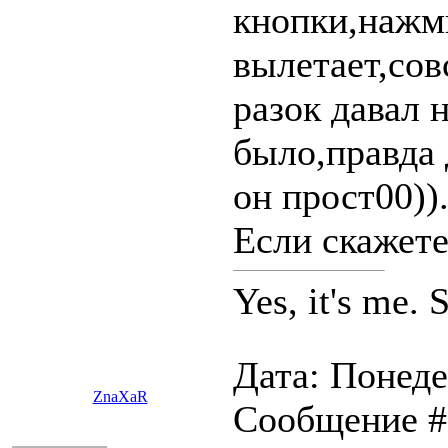
кнопки,нажми
вылетает,сов
разок давал 
было,правда
он прост00))
Если скажете
Yes, it's me.
Дата: Понеде
ZnaXaR
Сообщение 