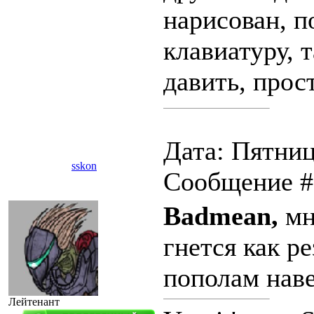
нарисован, п
клавиатуру, 
давить, прос
Дата: Пятница
sskon
Сообщение 
Badmean,
мн
гнется как ре
пополам нав
Лейтенант