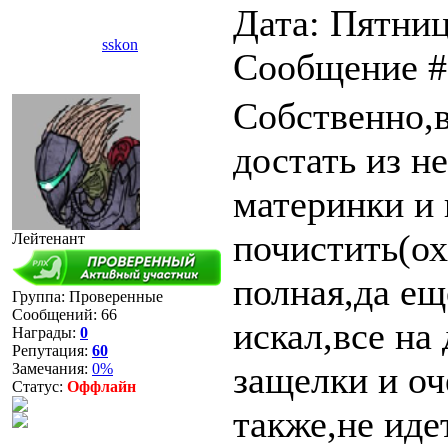
Дата: Пятниц
sskon
Сообщение 
Собственно,в
достать из н
материнки и 
почистить(о
Лейтенант
полная,да еще
Группа: Проверенные
Сообщений:
66
искал,все на
Награды:
0
Репутация:
60
защелки и оч
Замечания:
0%
Статус:
Оффлайн
также,не иде