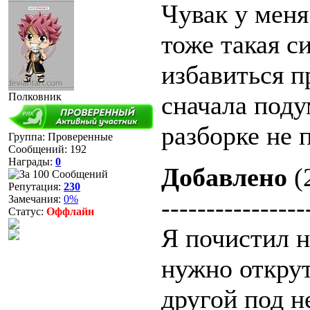
Чувак у меня
тоже такая с
избавиться п
Полковник
сначала под
разборке не 
Группа: Проверенные
Сообщений:
192
Награды:
0
Добавлено
(
Репутация:
230
Замечания:
0%
----------------
Статус:
Оффлайн
Я почистил н
нужно открут
другой под н