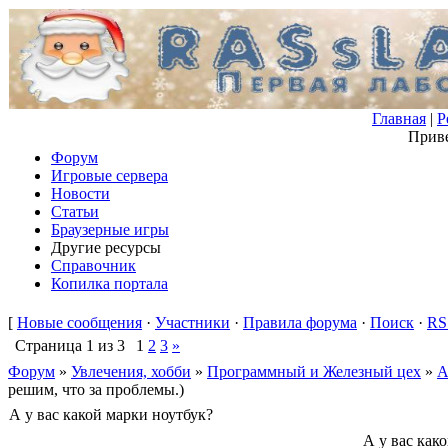
Главная
|
Р
Приве
Форум
Игровые сервера
Новости
Статьи
Браузерные игры
Другие ресурсы
Справочник
Копилка портала
[
Новые сообщения
·
Участники
·
Правила форума
·
Поиск
·
RS
Страница
1
из
3
1
2
3
»
Форум
»
Увлечения, хобби
»
Программный и Железный цех
»
А
решим, что за проблемы.)
А у вас какой марки ноутбук?
А у вас как