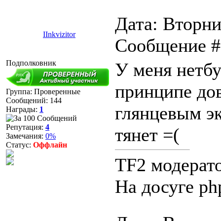
Дата: Вторник
IInkvizitor
Сообщение 
Подполковник
У меня нетб
принципе дов
Группа: Проверенные
Сообщений:
144
глянцевым э
Награды:
1
Репутация:
4
тянет =(
Замечания:
0%
Статус:
Оффлайн
TF2 модерат
На досуге ph