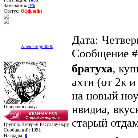
Замечания:
0%
Статус:
Оффлайн
Дата: Четверг
Александр3000
Сообщение 
братуха
, ку
ахти (от 2к 
на новый ноу
нвидиа, вкус
Генералиссимус
старый отдам
Группа: Ветеран Расслабуха.ру
Сообщений:
1951
Награды:
8