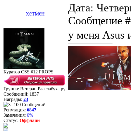
Дата: Четверг
ҲửŦṀ€Ħ
Сообщение 
у меня Asus 
Куратор CSS #12 PROPS
Группа: Ветеран Расслабуха.ру
Сообщений:
1837
Награды:
23
Репутация:
6847
Замечания:
0%
Статус:
Оффлайн