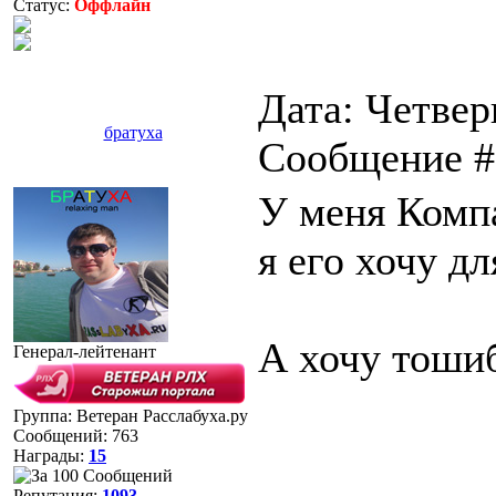
Статус:
Оффлайн
Дата: Четверг
братуха
Сообщение 
У меня Комп
я его хочу д
А хочу тошиб
Генерал-лейтенант
Группа: Ветеран Расслабуха.ру
Сообщений:
763
Награды:
15
Репутация:
1093