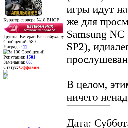
игры идут на 
же для просм
Куратор сервера №18 BHOP
Samsung NC 
Группа: Ветеран Расслабуха.ру
Сообщений:
589
SP2), идиале
Награды:
11
прослушеван
Репутация:
1581
Замечания:
0%
Статус:
Оффлайн
В целом, эти
ничего ненад
Дата: Суббота