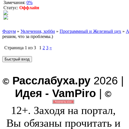
Замечания:
0%
Статус:
Оффлайн
Форум
»
Увлечения, хобби
»
Программный и Железный цех
»
А
решим, что за проблемы.)
Страница
1
из
3
1
2
3
»
Расслабуха.ру
2026 |
©
Идея - VamPiro
|
©
12+. Заходя на портал,
Вы обязаны прочитать и