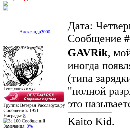
Дата: Четверг
Александр3000
Сообщение 
GAVRik
, мо
иногда появл
(типа зарядк
"полной разр
Генералиссимус
это называет
Группа: Ветеран Расслабуха.ру
Сообщений:
1951
Награды:
8
Kaito Kid.
Замечания:
0%