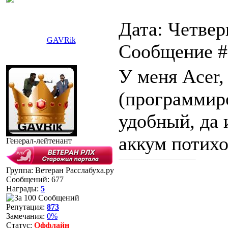
Дата: Четверг
GAVRik
Сообщение 
У меня Acer,
(программир
удобный, да 
аккум потихо
Генерал-лейтенант
Группа: Ветеран Расслабуха.ру
Сообщений:
677
Награды:
5
Репутация:
873
Замечания:
0%
Статус:
Оффлайн