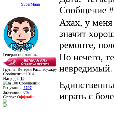
SuperMann
Сообщение 
Ахах, у меня
значит хорош
ремонте, пол
Но нечего, т
Генерал-полковник
невредимый
Группа: Ветеран Расслабуха.ру
Сообщений:
1014
Награды:
19
Единственный
Репутация:
2797
Замечания:
0%
играть с бо
Статус:
Оффлайн