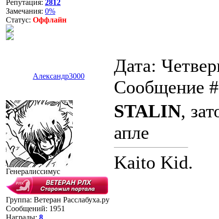
Репутация:
2812
Замечания:
0%
Статус:
Оффлайн
Дата: Четверг
Александр3000
Сообщение 
STALIN
, за
апле
Kaito Kid.
Генералиссимус
Группа: Ветеран Расслабуха.ру
Сообщений:
1951
Награды:
8