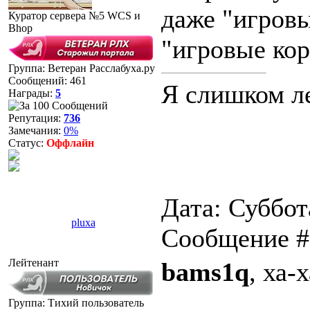
даже "игровы
Куратор сервера №5 WCS и
Bhop
"игровые ко
Группа: Ветеран Расслабуха.ру
Сообщений:
461
Я слишком ле
Награды:
5
Репутация:
736
Замечания:
0%
Статус:
Оффлайн
Дата: Суббот
pluxa
Сообщение 
Лейтенант
bams1q
, ха-
Группа: Тихий пользователь