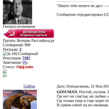
"Никто тебе ничего не даст — 
Сообщение отредактировал
G
Генерал-полковник
Группа: Ветеран Расслабуха.ру
Сообщений:
988
Награды:
2
Репутация:
7397
Замечания:
0%
Статус:
Оффлайн
Griffon
Дата: Понедельник, 21 Ноя 201
GOSUMAN
, Постой, путник. 
Где нет ни счастья, ни любви,
Где только тьма и горе ходит п
И самим собой ты не сможешь 