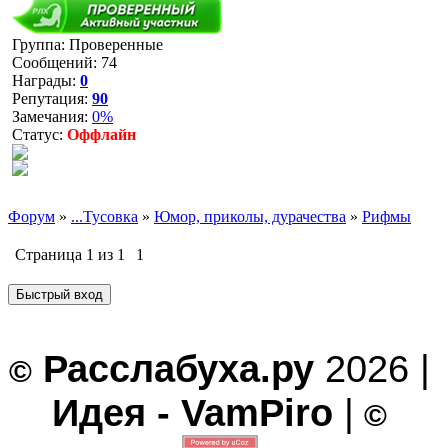
Группа: Проверенные
Сообщений:
74
Награды:
0
Репутация:
90
Замечания:
0%
Статус:
Оффлайн
Форум
»
...Тусовка
»
Юмор, приколы, дурачества
»
Рифмы
Страница
1
из
1
1
Расслабуха.ру
2026 |
©
Идея - VamPiro
|
©