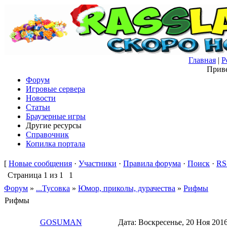
Главная
|
Р
Приве
Форум
Игровые сервера
Новости
Статьи
Браузерные игры
Другие ресурсы
Справочник
Копилка портала
[
Новые сообщения
·
Участники
·
Правила форума
·
Поиск
·
RS
Страница
1
из
1
1
Форум
»
...Тусовка
»
Юмор, приколы, дурачества
»
Рифмы
Рифмы
GOSUMAN
Дата: Воскресенье, 20 Ноя 201