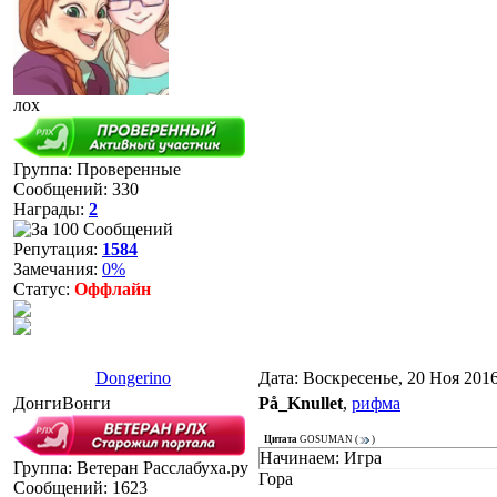
лох
Группа: Проверенные
Сообщений:
330
Награды:
2
Репутация:
1584
Замечания:
0%
Статус:
Оффлайн
Dongerino
Дата: Воскресенье, 20 Ноя 201
ДонгиВонги
På_Knullet
,
рифма
Цитата
GOSUMAN
(
)
Начинаем: Игра
Группа: Ветеран Расслабуха.ру
Гора
Сообщений:
1623