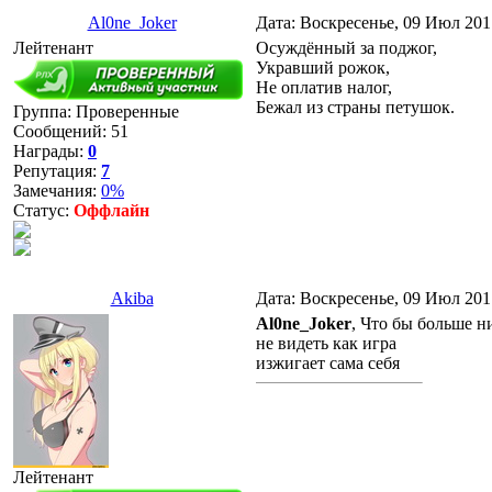
Al0ne_Joker
Дата: Воскресенье, 09 Июл 201
Лейтенант
Осуждённый за поджог,
Укравший рожок,
Не оплатив налог,
Бежал из страны петушок.
Группа: Проверенные
Сообщений:
51
Награды:
0
Репутация:
7
Замечания:
0%
Статус:
Оффлайн
Akiba
Дата: Воскресенье, 09 Июл 201
Al0ne_Joker
, Что бы больше н
не видеть как игра
изжигает сама себя
Лейтенант