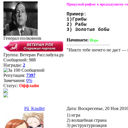
Придумай рифму к предыдущему соо
Пример:
1)Грибы
2) Рабы
3) Золотые бобы
Генерал-полковник
Начинаем:
Игра
"Никто тебе ничего не даст — 
Группа: Ветеран Расслабуха.ру
Сообщений:
988
Награды:
2
Репутация:
7397
Замечания:
0%
Статус:
Оффлайн
På_Knullet
Дата: Воскресенье, 20 Ноя 201
1) игра
2) волшебная страна
3) реструктуризация