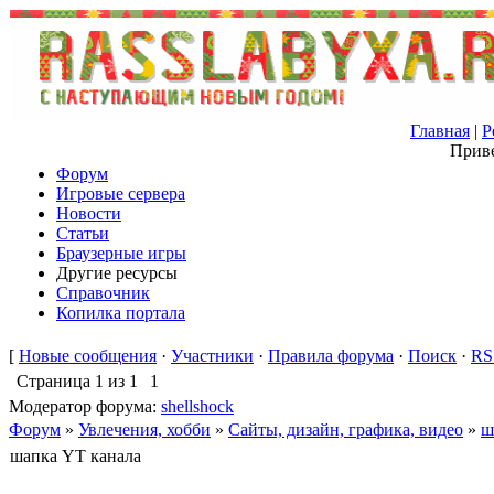
Главная
|
Р
Приве
Форум
Игровые сервера
Новости
Статьи
Браузерные игры
Другие ресурсы
Справочник
Копилка портала
[
Новые сообщения
·
Участники
·
Правила форума
·
Поиск
·
RS
Страница
1
из
1
1
Модератор форума:
shellshock
Форум
»
Увлечения, хобби
»
Сайты, дизайн, графика, видео
»
ш
шапка YT канала