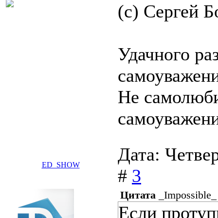
(с) Сергей Б
Удачного ра
самоуважени
Не самолюбия
самоуважени
Дата: Четвер
ED_SHOW
#
3
Цитата
_Impossible_
Если протупи