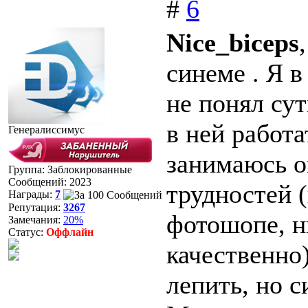
#
6
Nice_biceps
синеме . Я в
не понял су
в ней работ
Генералиссимус
занимаюсь ок
Группа: Заблокированные
Сообщений:
2023
трудностей (
Награды:
7
Репутация:
3267
фотошопе, н
Замечания:
20%
Статус:
Оффлайн
качественно)
лепить, но с