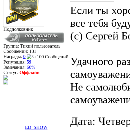
Если ты хоро
все тебя буд
Подполковник
(с) Сергей Б
Группа: Тихий пользователь
Сообщений:
131
Награды:
0
Удачного ра
Репутация:
59
Замечания:
60%
самоуважени
Статус:
Оффлайн
Не самолюбия
самоуважени
Дата: Четвер
ED_SHOW