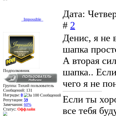
Дата: Четвер
_Impossible_
#
2
Денис, я не 
шапка прост
А вторая сил
шапка.. Есл
Подполковник
чего я не по
Группа: Тихий пользователь
Сообщений:
131
Награды:
0
Если ты хоро
Репутация:
59
Замечания:
60%
все тебя буд
Статус:
Оффлайн