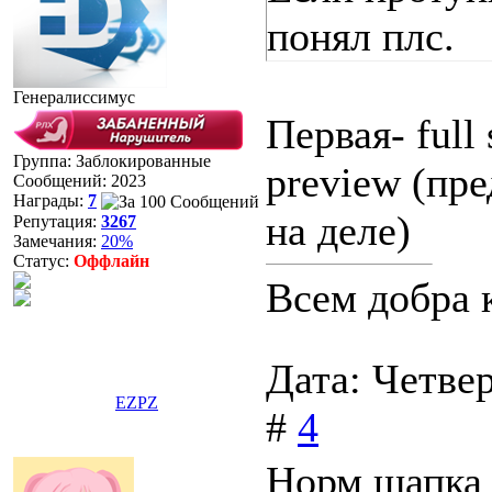
понял плс.
Генералиссимус
Первая- full
Группа: Заблокированные
preview (пре
Сообщений:
2023
Награды:
7
на деле)
Репутация:
3267
Замечания:
20%
Статус:
Оффлайн
Всем добра к
Дата: Четвер
EZPZ
#
4
Норм шапка