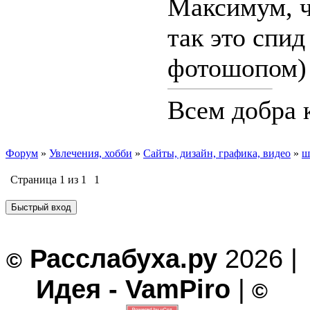
Максимум, чт
так это спид 
фотошопом)
Всем добра к
Форум
»
Увлечения, хобби
»
Сайты, дизайн, графика, видео
»
ш
Страница
1
из
1
1
Расслабуха.ру
2026 |
©
Идея - VamPiro
|
©