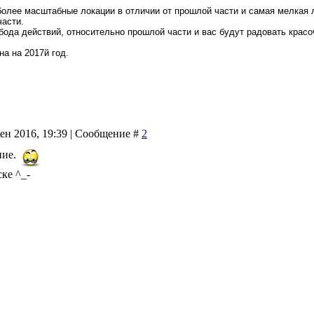
более масштабные локации в отличии от прошлой части и самая мелкая ло
части.
обода действий, относительно прошлой части и вас будут радовать красо
а на 2017й год.
Сен 2016, 19:39 | Сообщение #
2
ние.
ске ^_-