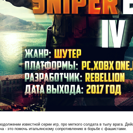
родолжении известной серии игр, про меткого солдата в тылу врага. Де
ча - это помочь итальянскому сопротивлению в борьбе с фашистами.