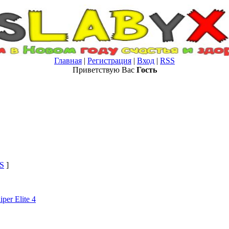
Главная
|
Регистрация
|
Вход
|
RSS
Приветствую Вас
Гость
S
]
iper Elite 4