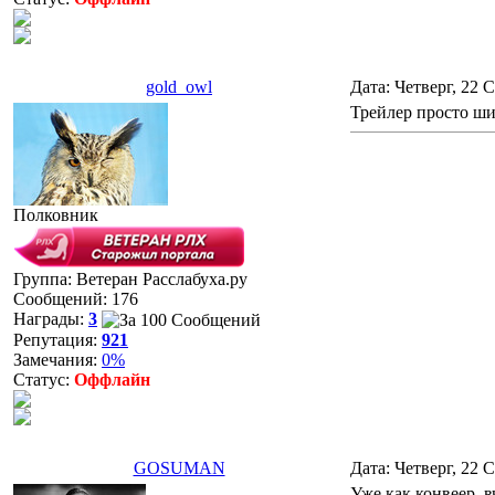
gold_owl
Дата: Четверг, 22 
Трейлер просто ши
Полковник
Группа: Ветеран Расслабуха.ру
Сообщений:
176
Награды:
3
Репутация:
921
Замечания:
0%
Статус:
Оффлайн
GOSUMAN
Дата: Четверг, 22 
Уже как конвеер, в