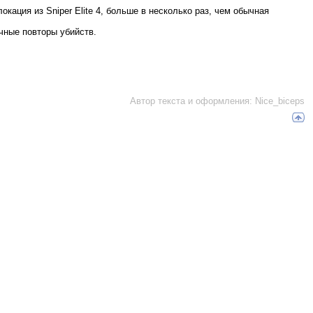
кация из Sniper Elite 4, больше в несколько раз, чем обычная
чные повторы убийств.
Автор текста и оформления: Nice_biceps