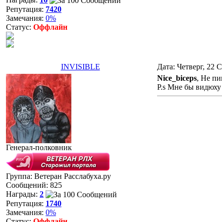
Репутация:
7420
Замечания:
0%
Статус:
Оффлайн
INVISIBLE
Дата: Четверг, 22 
Nice_biceps
, Не п
P.s Мне бы видюху
Генерал-полковник
Группа: Ветеран Расслабуха.ру
Сообщений:
825
Награды:
2
Репутация:
1740
Замечания:
0%
Статус:
Оффлайн