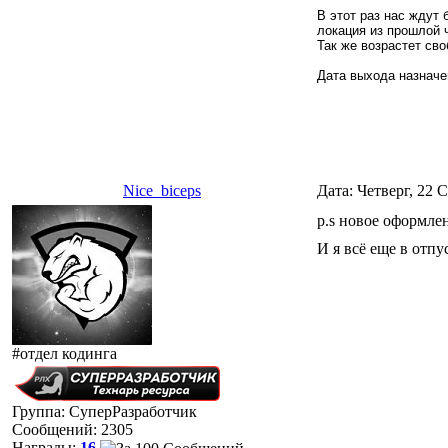
В этот раз нас ждут 
локация из прошлой 
Так же возрастет св
Дата выхода назначен
Nice_biceps
Дата: Четверг, 22 
p.s новое оформле
И я всё еще в отпу
#отдел кодинга
Группа: СуперРазработчик
Сообщений:
2305
Награды:
16