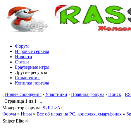
Форум
Игровые сервера
Новости
Статьи
Браузерные игры
Другие ресурсы
Справочник
Копилка портала
[
Новые сообщения
·
Участники
·
Правила форума
·
Поиск
·
RS
Страница
1
из
1
1
Модератор форума:
SkILLzAr
Форум
»
Игры
»
Все об играх на PC, консолях, смартфонах
»
Sn
Sniper Elite 4