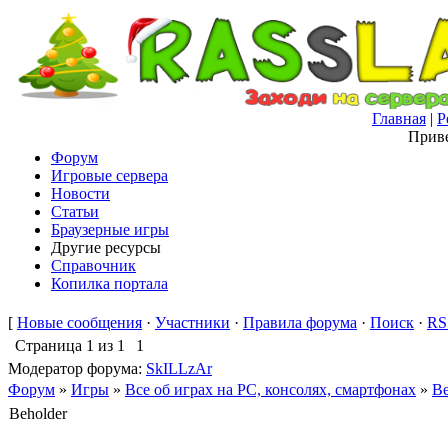
Главная
|
Р
Приве
Форум
Игровые сервера
Новости
Статьи
Браузерные игры
Другие ресурсы
Справочник
Копилка портала
[
Новые сообщения
·
Участники
·
Правила форума
·
Поиск
·
RS
Страница
1
из
1
1
Модератор форума:
SkILLzAr
Форум
»
Игры
»
Все об играх на PC, консолях, смартфонах
»
Be
Beholder