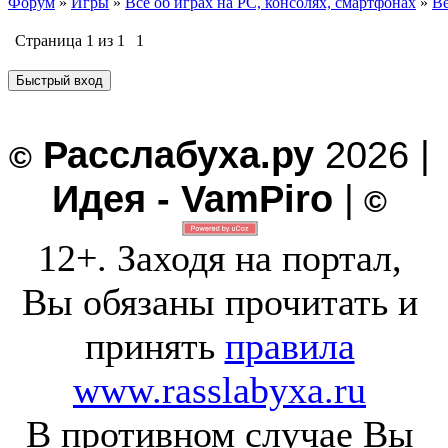
Форум
»
Игры
»
Все об играх на PC, консолях, смартфонах
»
Be
Страница
1
из
1
1
Расслабуха.ру
2026 |
©
Идея - VamPiro
|
©
12+. Заходя на портал,
Вы обязаны прочитать и
принять
правила
www.rasslabyxa.ru
В противном случае Вы