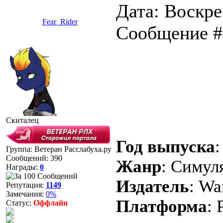
Дата: Воскрес
Fear_Rider
Сообщение 
Скиталец
Год выпуска
:
Группа: Ветеран Расслабуха.ру
Сообщений:
390
Жанр
: Симул
Награды:
0
Издатель
: W
Репутация:
1149
Замечания:
0%
Платформа
: 
Статус:
Оффлайн