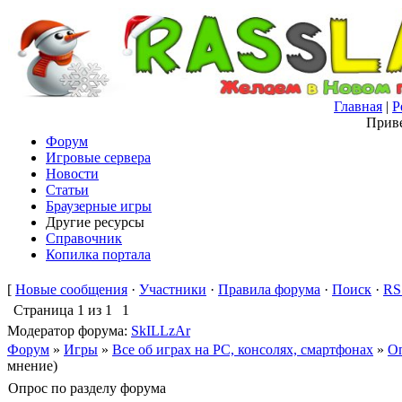
Главная
|
Р
Приве
Форум
Игровые сервера
Новости
Статьи
Браузерные игры
Другие ресурсы
Справочник
Копилка портала
[
Новые сообщения
·
Участники
·
Правила форума
·
Поиск
·
RS
Страница
1
из
1
1
Модератор форума:
SkILLzAr
Форум
»
Игры
»
Все об играх на PC, консолях, смартфонах
»
Оп
мнение)
Опрос по разделу форума