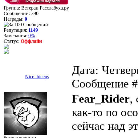
Группа: Ветеран Расслабуха.ру
Сообщений:
390
Награды:
0
Репутация:
1149
Замечания:
0%
Статус:
Оффлайн
Дата: Четверг
Nice_biceps
Сообщение 
Fear_Rider
,
как-то по о
сейчас над э
#отдел кодинга