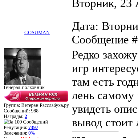
Вторник, 23 
Дата: Вторник
GOSUMAN
Сообщение 
Редко захожу
игр интересу
там есть год
Генерал-полковник
лень самому 
увидеть опис
Группа: Ветеран Расслабуха.ру
Сообщений:
988
Награды:
2
вывод стоит 
Репутация:
7397
Замечания:
0%