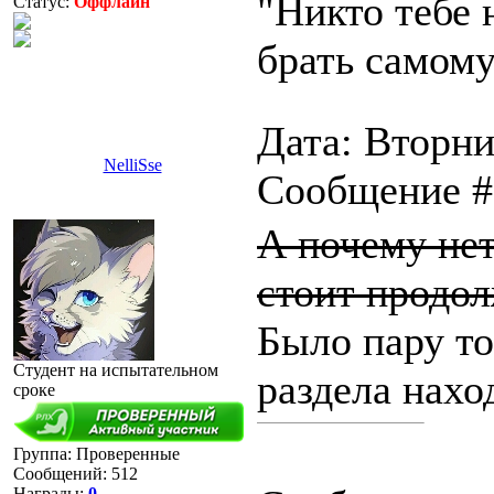
"Никто тебе 
Статус:
Оффлайн
брать самому
Дата: Вторник
NelliSse
Сообщение 
А почему нет
стоит продол
Было пару то
Студент на испытательном
раздела нахо
сроке
Группа: Проверенные
Сообщений:
512
Награды:
0