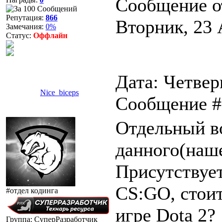
Сообщение о
Репутация:
866
Вторник, 23 
Замечания:
0%
Статус:
Оффлайн
Дата: Четверг
Nice_biceps
Сообщение 
Отдельный в
данного(наш
Присутствует
CS:GO, стоит
#отдел кодинга
игре Dota 2?
Группа: СуперРазработчик