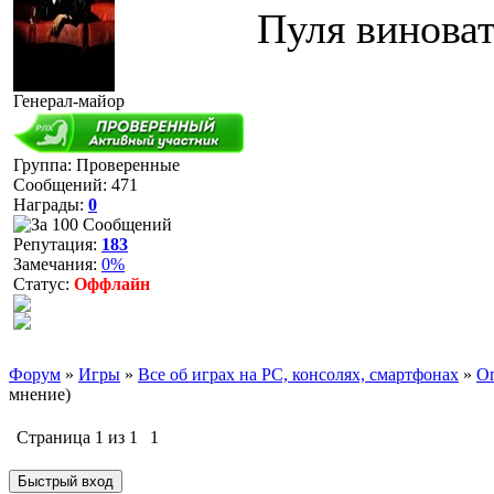
Пуля виноват
Генерал-майор
Группа: Проверенные
Сообщений:
471
Награды:
0
Репутация:
183
Замечания:
0%
Статус:
Оффлайн
Форум
»
Игры
»
Все об играх на PC, консолях, смартфонах
»
Оп
мнение)
Страница
1
из
1
1