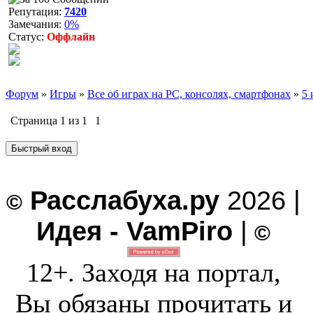
Репутация:
7420
Замечания:
0%
Статус:
Оффлайн
Форум
»
Игры
»
Все об играх на PC, консолях, смартфонах
»
5 
Страница
1
из
1
1
Расслабуха.ру
2026 |
©
Идея - VamPiro
|
©
12+. Заходя на портал,
Вы обязаны прочитать и