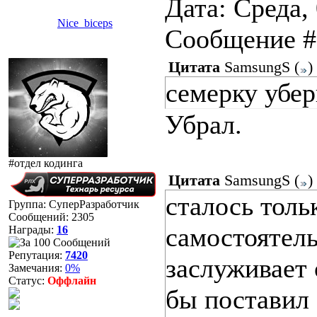
Дата: Среда, 
Nice_biceps
Сообщение 
Цитата
SamsungS
(
)
семерку убер
Убрал.
#отдел кодинга
Цитата
SamsungS
(
)
сталось толь
Группа: СуперРазработчик
Сообщений:
2305
самостоятель
Награды:
16
Репутация:
7420
заслуживает
Замечания:
0%
Статус:
Оффлайн
бы поставил 