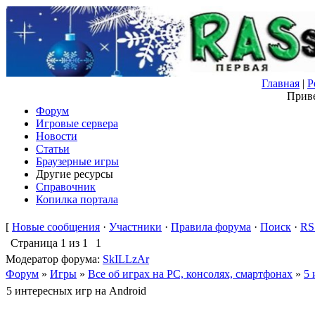
Главная
|
Р
Приве
Форум
Игровые сервера
Новости
Статьи
Браузерные игры
Другие ресурсы
Справочник
Копилка портала
[
Новые сообщения
·
Участники
·
Правила форума
·
Поиск
·
RS
Страница
1
из
1
1
Модератор форума:
SkILLzAr
Форум
»
Игры
»
Все об играх на PC, консолях, смартфонах
»
5 
5 интересных игр на Android