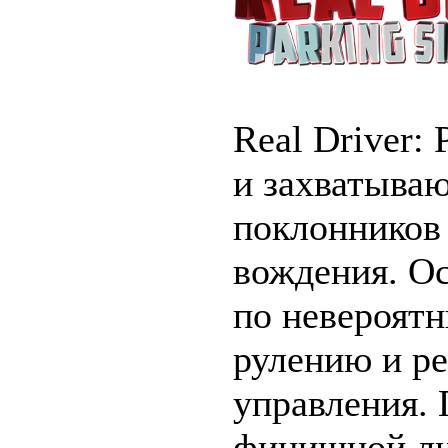
Real Driver:
и захватыва
поклонников
вождения. О
по невероят
рулению и р
управления.
финишной лин