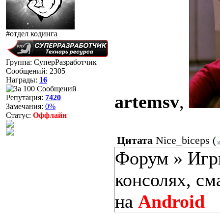
#отдел кодинга
Группа: СуперРазработчик
Сообщений:
2305
Награды:
16
artemsv
,
Репутация:
7420
Замечания:
0%
Статус:
Оффлайн
Цитата
Nice_biceps
(
Форум » Игры
консолях, см
на
Android