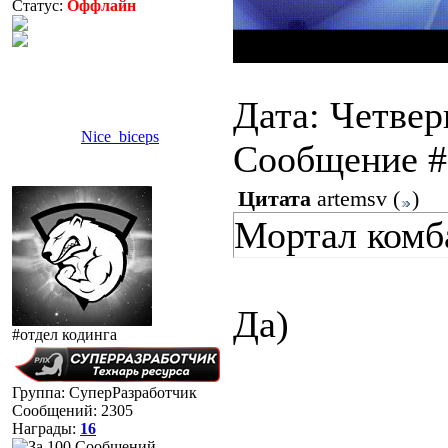
Статус:
Оффлайн
Дата: Четверг
Nice_biceps
Сообщение 
Цитата
artemsv
(
)
Мортал комба
Да)
#отдел кодинга
Группа: СуперРазработчик
Сообщений:
2305
Награды:
16