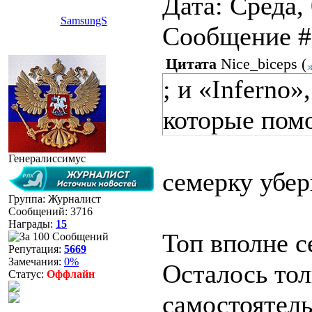
Дата: Среда, 
SamsungS
Сообщение 
Цитата
Nice_biceps
(
; и «Inferno»
которые помо
Генералиссимус
семерку убер
Группа: Журналист
Сообщений:
3716
Награды:
15
Топ вполне с
Репутация:
5669
Замечания:
0%
Осталось тол
Статус:
Оффлайн
самостоятель