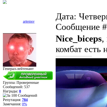
Дата: Четверг
artemsv
Сообщение 
Nice_biceps
,
комбат есть 
Генерал-лейтенант
Группа: Проверенные
Сообщений:
537
Награды:
0
Репутация:
784
Замечания:
0%