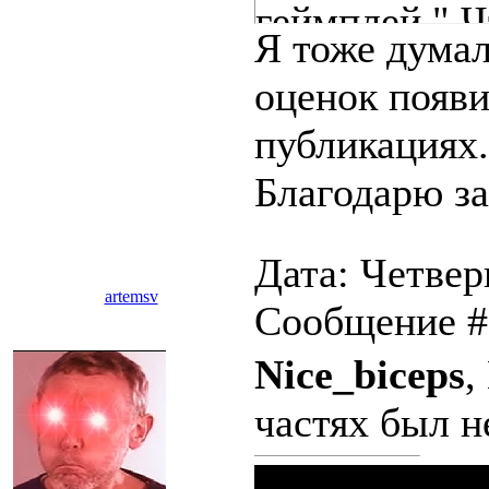
геймплей." Ч
Я тоже думал
оценок появ
публикациях.
Благодарю за
Дата: Четверг
artemsv
Сообщение 
Nice_biceps
,
частях был н