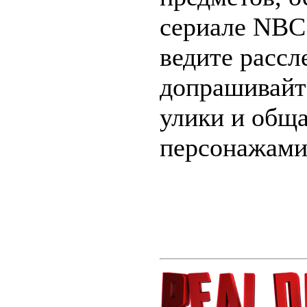
сериале NBC
ведите рассл
допрашивайт
улики и общ
персонажами