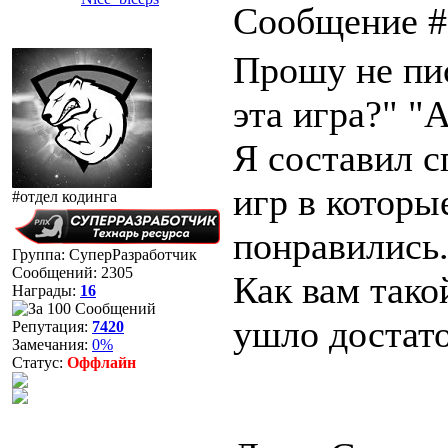
Сообщение 
Прошу не пи
эта игра?" "А
Я составил с
игр в которы
#отдел кодинга
понравились
Группа: СуперРазработчик
Сообщений:
2305
Как вам тако
Награды:
16
ушло достат
Репутация:
7420
Замечания:
0%
Статус:
Оффлайн