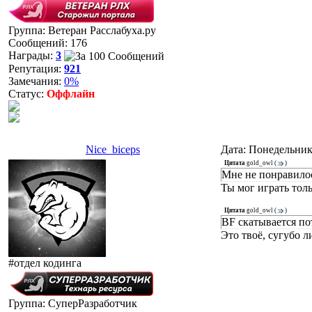
Группа: Ветеран Расслабуха.ру
Сообщений:
176
Награды:
3
Репутация:
921
Замечания:
0%
Статус:
Оффлайн
Nice_biceps
Дата: Понедельник
Цитата
gold_owl
(
)
Мне не понравило
Ты мог играть толь
Цитата
gold_owl
(
)
BF скатывается по
Это твоё, сугубо л
#отдел кодинга
Группа: СуперРазработчик