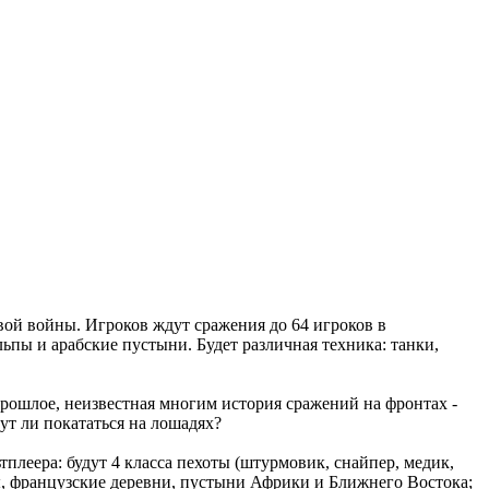
вой войны. Игроков ждут сражения до 64 игроков в
ьпы и арабские пустыни. Будет различная техника: танки,
ошлое, неизвестная многим история сражений на фронтах -
ут ли покататься на лошадях?
плеера: будут 4 класса пехоты (штурмовик, снайпер, медик,
, французские деревни, пустыни Африки и Ближнего Востока;