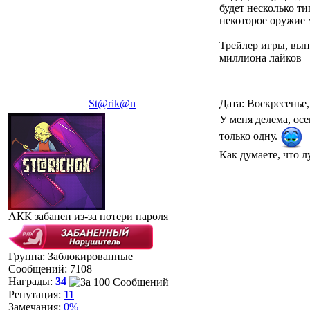
будет несколько т
некоторое оружие 
Трейлер игры, выпу
миллиона лайков
St@rik@n
Дата: Воскресенье,
У меня делема, осе
только одну.
Как думаете, что л
АКК забанен из-за потери пароля
Группа: Заблокированные
Сообщений:
7108
Награды:
34
Репутация:
11
Замечания:
0%