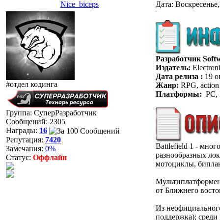
Nice_biceps
Дата: Воскресенье,
Разработчик Soft
Издатель:
Electroni
Дата релиза :
19 о
#отдел кодинга
Жанр:
RPG, action
Платформы:
PC, 
Группа: СуперРазработчик
Сообщений:
2305
Награды:
16
Репутация:
7420
Battlefield 1 - м
Замечания:
0%
разнообразных лок
Статус:
Оффлайн
мотоциклы, бипла
Мультиплатформенн
от Ближнего восто
Из неофициального
поддержка); среди