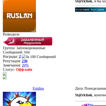
St@richok
, я бы к
Разводила
Группа: Заблокированные
Сообщений:
104
Награды:
2
Репутация:
236
Замечания:
20%
Статус:
Оффлайн
Emilius
Дата: Понедельник
St@richok
, конеч