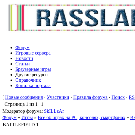
Форум
Игровые сервера
Новости
Статьи
Браузерные игры
Другие ресурсы
Справочник
Копилка портала
[
Новые сообщения
·
Участники
·
Правила форума
·
Поиск
·
RS
Страница
1
из
1
1
Модератор форума:
SkILLzAr
Форум
»
Игры
»
Все об играх на PC, консолях, смартфонах
»
B
BATTLEFIELD 1