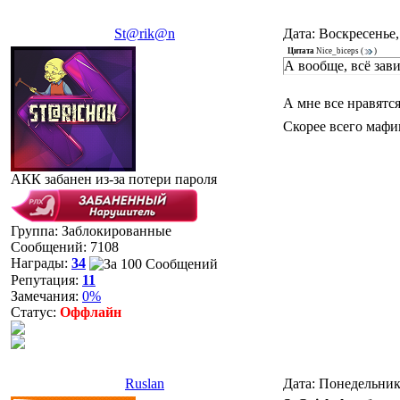
St@rik@n
Дата: Воскресенье,
Цитата
Nice_biceps
(
)
А вообще, всё зави
А мне все нравятс
Скорее всего мафи
АКК забанен из-за потери пароля
Группа: Заблокированные
Сообщений:
7108
Награды:
34
Репутация:
11
Замечания:
0%
Статус:
Оффлайн
Ruslan
Дата: Понедельник