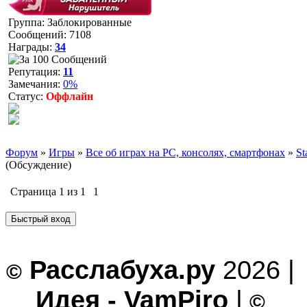
Группа: Заблокированные
Сообщений:
7108
Награды:
34
Репутация:
11
Замечания:
0%
Статус:
Оффлайн
Форум
»
Игры
»
Все об играх на PC, консолях, смартфонах
»
St
(Обсуждение)
Страница
1
из
1
1
Расслабуха.ру
2026 |
©
Идея - VamPiro
|
©