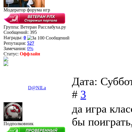
Модератор форума игр
Группа: Ветеран Расслабуха.ру
Сообщений:
395
Награды:
0
Репутация:
527
Замечания:
0%
Статус:
Оффлайн
Дата: Суббо
D@NILa
#
3
да игра клас
бы поиграть
Подполковник