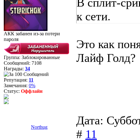
В сплит-сри
к сети.
АКК забанен из-за потери
пароля
Это как поня
Лайф Голд?
Группа: Заблокированные
Сообщений:
7108
Награды:
34
Репутация:
11
Замечания:
0%
Статус:
Оффлайн
Дата: Суббо
Northug
#
11