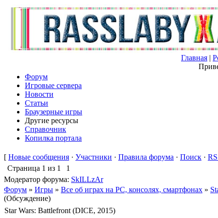
Главная
|
Р
Приве
Форум
Игровые сервера
Новости
Статьи
Браузерные игры
Другие ресурсы
Справочник
Копилка портала
[
Новые сообщения
·
Участники
·
Правила форума
·
Поиск
·
RS
Страница
1
из
1
1
Модератор форума:
SkILLzAr
Форум
»
Игры
»
Все об играх на PC, консолях, смартфонах
»
St
(Обсуждение)
Star Wars: Battlefront (DICE, 2015)