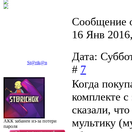
Сообщение 
16 Янв 2016,
Дата: Суббо
St@rik@n
#
7
Когда покупа
комплекте с
сказали, что
мультику (м
АКК забанен из-за потери
пароля