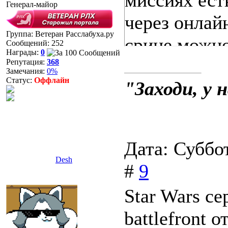
миссиях ест
Генерал-майор
через онлай
Группа: Ветеран Расслабуха.ру
срине можно
Сообщений:
252
Награды:
0
Репутация:
368
Замечания:
0%
Статус:
Оффлайн
"Заходи, у 
Дата: Суббо
Desh
#
9
Star Wars се
battlefront 