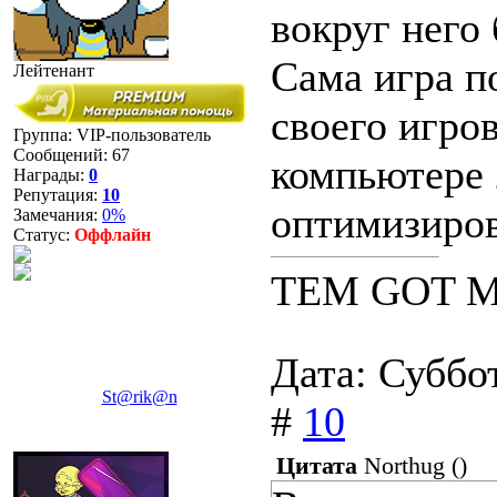
вокруг него
Сама игра п
Лейтенант
своего игро
Группа: VIP-пользователь
Сообщений:
67
компьютере 
Награды:
0
Репутация:
10
оптимизиров
Замечания:
0%
Статус:
Оффлайн
TEM GOT M
Дата: Суббо
St@rik@n
#
10
Цитата
Northug
(
)