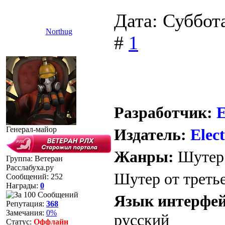
Дата: Суббот
Northug
#
1
Разработчик:
Генерал-майор
Издатель:
Elect
Жанры:
Шутер 
Группа: Ветеран
Расслабуха.ру
Шутер от треть
Сообщений:
252
Награды:
0
Язык интерфей
Репутация:
368
Замечания:
0%
русский
Статус:
Оффлайн