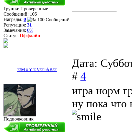
Группа: Проверенные
Сообщений:
106
Награды:
0
Репутация:
31
Замечания:
0%
Статус:
Оффлайн
Дата: Суббо
☜M✮Y☜V☞I✮K☞
#
4
игра норм г
ну пока что
Подполковник