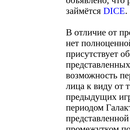
объявлено, что
займётся
DICE
.
В от личие от п
нет полноценно
присутствует о
представленных 
возможность пе
лица к виду от 
предыдущих игр
периодом Галак
представленной
промежутком по