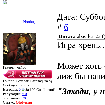
Дата: Суббо
Northug
#
6
Цитата
abacika123
(
Игра хрень..
Может хоть 
Генерал-майор
лиж бы нап
Группа: Ветеран Расслабуха.ру
Сообщений:
252
"Заходи, у 
Награды:
0
Репутация:
368
Замечания:
0%
Статус:
Оффлайн