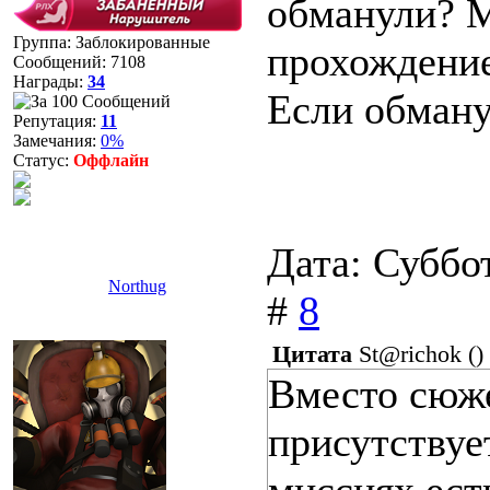
обманули? М
Группа: Заблокированные
прохождение
Сообщений:
7108
Награды:
34
Если обману
Репутация:
11
Замечания:
0%
Статус:
Оффлайн
Дата: Суббо
Northug
#
8
Цитата
St@richok
(
)
Вместо сюже
присутствуе