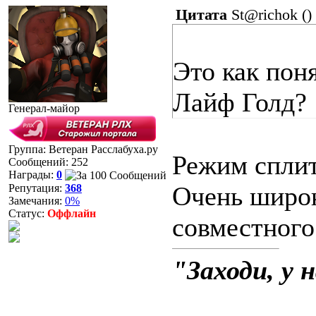
Цитата
St@richok
(
)
Это как поня
Лайф Голд?
Генерал-майор
Группа: Ветеран Расслабуха.ру
Режим сплит
Сообщений:
252
Награды:
0
Очень широк
Репутация:
368
Замечания:
0%
Статус:
Оффлайн
совместного
"Заходи, у 