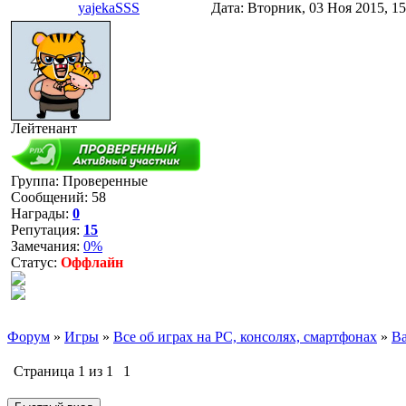
yajekaSSS
Дата: Вторник, 03 Ноя 2015, 1
Лейтенант
Группа: Проверенные
Сообщений:
58
Награды:
0
Репутация:
15
Замечания:
0%
Статус:
Оффлайн
Форум
»
Игры
»
Все об играх на PC, консолях, смартфонах
»
Ba
Страница
1
из
1
1