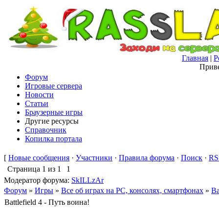
Главная
|
Р
Приве
Форум
Игровые сервера
Новости
Статьи
Браузерные игры
Другие ресурсы
Справочник
Копилка портала
[
Новые сообщения
·
Участники
·
Правила форума
·
Поиск
·
RS
Страница
1
из
1
1
Модератор форума:
SkILLzAr
Форум
»
Игры
»
Все об играх на PC, консолях, смартфонах
»
Ba
Battlefield 4 - Путь воина!