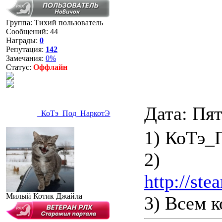
Группа: Тихий пользователь
Сообщений:
44
Награды:
0
Репутация:
142
Замечания:
0%
Статус:
Оффлайн
Дата: Пят
_КоТэ_Под_НаркотЭ
1) КоТэ
2)
http://st
Милый Котик Джайла
3) Всем к