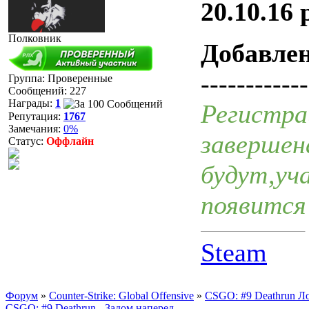
20.10.16
Полковник
Добавле
------------
Группа: Проверенные
Сообщений:
227
Награды:
1
Регистра
Репутация:
1767
Замечания:
0%
завершен
Статус:
Оффлайн
будут,уч
появится
Steam
Форум
»
Counter-Strike: Global Offensive
»
CSGO: #9 Deathrun Ло
CSGO: #9 Deathrun - Задом наперед