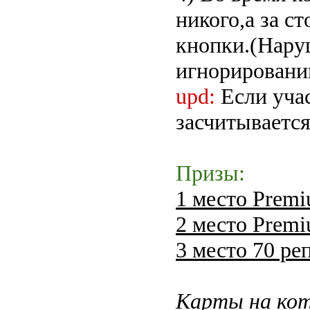
никого,а за с
кнопки.(Нару
игнорировании
upd:
Если учас
засчитывается
Призы:
1 место Premi
2 место Premi
3 место 70 ре
Карты на кот