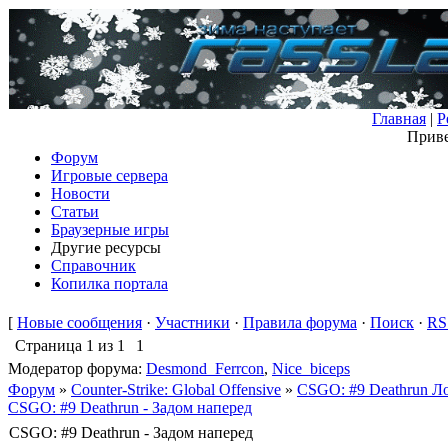
Главная
|
Р
Приве
Форум
Игровые сервера
Новости
Статьи
Браузерные игры
Другие ресурсы
Справочник
Копилка портала
[
Новые сообщения
·
Участники
·
Правила форума
·
Поиск
·
RS
Страница
1
из
1
1
Модератор форума:
Desmond_Ferrcon
,
Nice_biceps
Форум
»
Counter-Strike: Global Offensive
»
CSGO: #9 Deathrun Ло
CSGO: #9 Deathrun - Задом наперед
CSGO: #9 Deathrun - Задом наперед