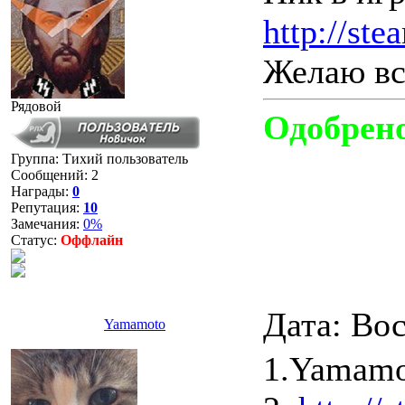
http://st
Желаю вс
Рядовой
Одобрен
Группа: Тихий пользователь
Сообщений:
2
Награды:
0
Репутация:
10
Замечания:
0%
Статус:
Оффлайн
Дата: Вос
Yamamoto
1.Yamamo