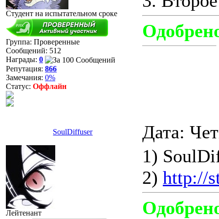
3. Второе
Студент на испытательном сроке
Одобрен
Группа: Проверенные
Сообщений:
512
Награды:
0
Репутация:
866
Замечания:
0%
Статус:
Оффлайн
Дата: Чет
SoulDiffuser
1) SoulDi
2)
http:/
Одобрен
Лейтенант