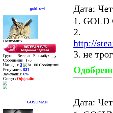
Дата: Чет
gold_owl
1. GOLD
2.
http://st
Полковник
3. не тро
Группа: Ветеран Расслабуха.ру
Сообщений:
176
Награды:
3
Одобрен
Репутация:
921
Замечания:
0%
Статус:
Оффлайн
Дата: Чет
GOSUMAN