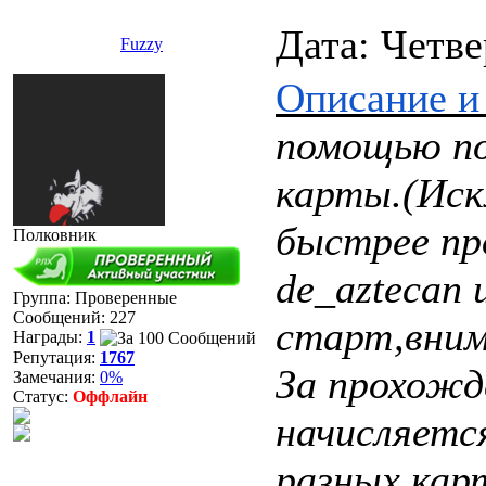
Дата: Четве
Fuzzy
Описание и 
помощью по
карты.(Иск
быстрее пр
Полковник
de_aztecan и
Группа: Проверенные
Сообщений:
227
старт,вним
Награды:
1
Репутация:
1767
За прохожд
Замечания:
0%
Статус:
Оффлайн
начисляется
разных кар