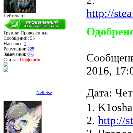
2.
http://st
Лейтенант
Одобрен
Группа: Проверенные
Сообщений:
55
Награды:
1
Репутация:
225
Сообщени
Замечания:
0%
Статус:
Оффлайн
2016, 17:
Дата: Чет
NelliSse
1. K1osha
2.
http:/