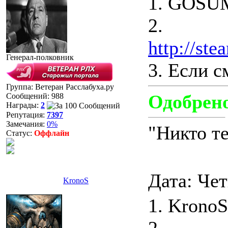
1. GOS
2.
http://st
Генерал-полковник
3. Если 
Группа: Ветеран Расслабуха.ру
Одобрен
Сообщений:
988
Награды:
2
Репутация:
7397
Замечания:
0%
"Никто те
Статус:
Оффлайн
Дата: Чет
KronoS
1. KronoS