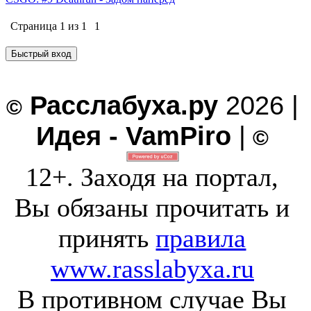
Страница
1
из
1
1
Расслабуха.ру
2026 |
©
Идея - VamPiro
|
©
12+. Заходя на портал,
Вы обязаны прочитать и
принять
правила
www.rasslabyxa.ru
В противном случае Вы