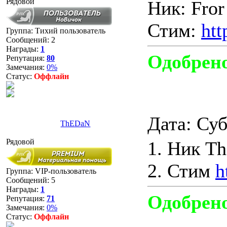
Рядовой
Ник: Fror
Стим:
htt
Группа: Тихий пользователь
Сообщений:
2
Награды:
1
Одобрен
Репутация:
80
Замечания:
0%
Статус:
Оффлайн
Дата: Суб
ThEDaN
Рядовой
1. Ник T
2. Стим
h
Группа: VIP-пользователь
Сообщений:
5
Награды:
1
Одобрен
Репутация:
71
Замечания:
0%
Статус:
Оффлайн