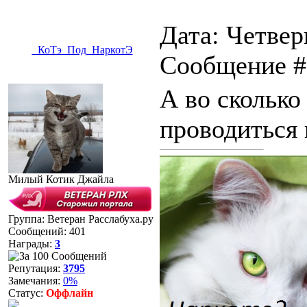
Дата: Четверг
_КоТэ_Под_НаркотЭ
Сообщение 
А во сколько
проводиться 
Милый Котик Джайла
Группа: Ветеран Расслабуха.ру
Сообщений:
401
Награды:
3
Репутация:
3795
Замечания:
0%
Статус:
Оффлайн