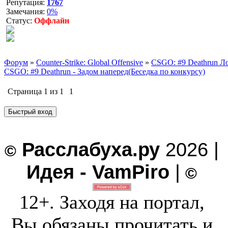
Репутация:
1767
Замечания:
0%
Статус:
Оффлайн
Форум
»
Counter-Strike: Global Offensive
»
CSGO: #9 Deathrun Ло
CSGO: #9 Deathrun - Задом наперед(Беседка по конкурсу)
Страница
1
из
1
1
Расслабуха.ру
2026 |
©
Идея - VamPiro
|
©
12+. Заходя на портал,
Вы обязаны прочитать и