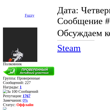
Дата: Четверг
Fuzzy
Сообщение 
Обсуждаем к
Steam
Полковник
Группа: Проверенные
Сообщений:
227
Награды:
1
Репутация:
1767
Замечания:
0%
Статус:
Оффлайн