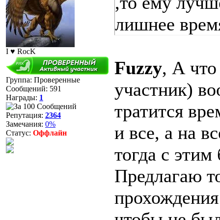
,то ему лучш
лишнее врем
I ♥ RocK
Fuzzy
, А что
Группа: Проверенные
участник) во
Сообщений:
591
Награды:
1
тратится вре
Репутация:
2364
Замечания:
0%
и все, а на 
Статус:
Оффлайн
тогда с этим
Предлагаю то
прохождения 
чтобы не был