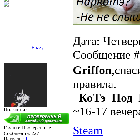
Дата: Четверг
Fuzzy
Сообщение 
Griffon
,спас
правила.
_КоТэ_Под_
~16-17 вече
Полковник
Steam
Группа: Проверенные
Сообщений:
227
Награды:
1