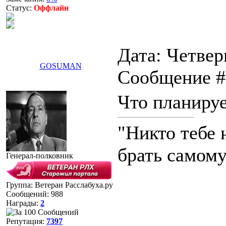
Статус:
Оффлайн
Дата: Четверг
GOSUMAN
Сообщение 
Что планируе
"Никто тебе 
брать самому
Генерал-полковник
Группа: Ветеран Расслабуха.ру
Сообщений:
988
Награды:
2
Репутация:
7397