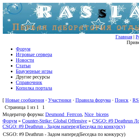
Главная
|
Р
Приве
Форум
Игровые сервера
Новости
Статьи
Браузерные игры
Другие ресурсы
Справочник
Копилка портала
[
Новые сообщения
·
Участники
·
Правила форума
·
Поиск
·
RS
Страница
1
из
1
1
Модератор форума:
Desmond_Ferrcon
,
Nice_biceps
Форум
»
Counter-Strike: Global Offensive
»
CSGO: #9 Deathrun Ло
CSGO: #9 Deathrun - Задом наперед(Беседка по конкурсу)
CSGO: #9 Deathrun - Задом наперед(Беседка по конкурсу)