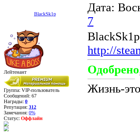
Дата: Вос
BlackSk1p
7
BlackSk1p
http://ste
Одобрено
Лейтенант
Жизнь-это
Группа: VIP-пользователь
Сообщений:
67
Награды:
0
Репутация:
312
Замечания:
0%
Статус:
Оффлайн