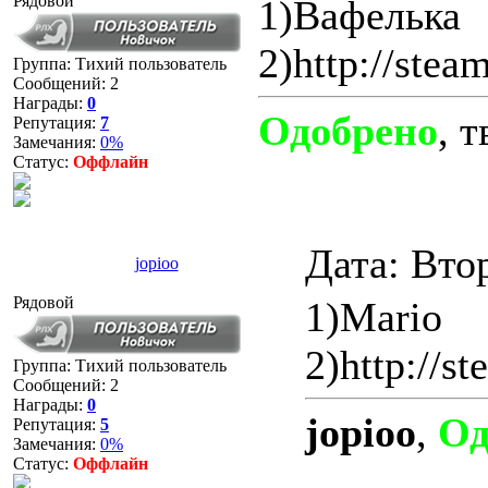
Рядовой
1)Вафелька
2)http://ste
Группа: Тихий пользователь
Сообщений:
2
Награды:
0
Одобрено
, 
Репутация:
7
Замечания:
0%
Статус:
Оффлайн
Дата: Вто
jopioo
Рядовой
1)Mario
2)http://
Группа: Тихий пользователь
Сообщений:
2
Награды:
0
jopioo
,
Од
Репутация:
5
Замечания:
0%
Статус:
Оффлайн