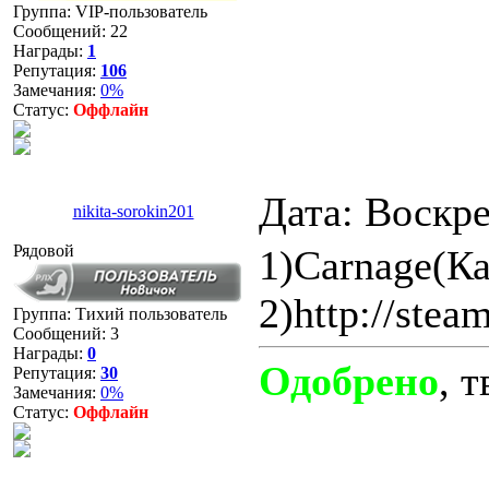
Группа: VIP-пользователь
Сообщений:
22
Награды:
1
Репутация:
106
Замечания:
0%
Статус:
Оффлайн
Дата: Воскре
nikita-sorokin201
Рядовой
1)Carnage(К
2)http://ste
Группа: Тихий пользователь
Сообщений:
3
Награды:
0
Одобрено
, 
Репутация:
30
Замечания:
0%
Статус:
Оффлайн