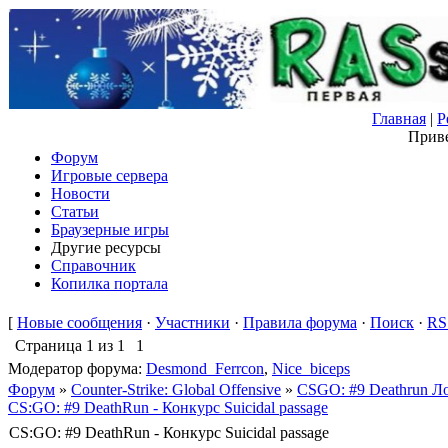
Главная
|
Р
Приве
Форум
Игровые сервера
Новости
Статьи
Браузерные игры
Другие ресурсы
Справочник
Копилка портала
[
Новые сообщения
·
Участники
·
Правила форума
·
Поиск
·
RS
Страница
1
из
1
1
Модератор форума:
Desmond_Ferrcon
,
Nice_biceps
Форум
»
Counter-Strike: Global Offensive
»
CSGO: #9 Deathrun Ло
CS:GO: #9 DeathRun - Конкурс Suicidal passage
CS:GO: #9 DeathRun - Конкурс Suicidal passage