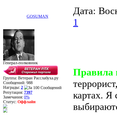
Дата: Вос
GOSUMAN
1
Генерал-полковник
Правила 
Группа: Ветеран Расслабуха.ру
террорист
Сообщений:
988
Награды:
2
картах. Я
Репутация:
7397
Замечания:
0%
Статус:
Оффлайн
выбираютс