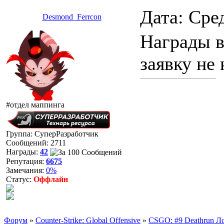
Дата: Сре
Desmond_Ferrcon
Награды в
заявку не
#отдел маппинга
Группа: СуперРазработчик
Сообщений:
2711
Награды:
42
Репутация:
6675
Замечания:
0%
Статус:
Оффлайн
Форум
»
Counter-Strike: Global Offensive
»
CSGO: #9 Deathrun Ло