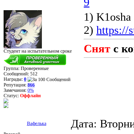
9
1) K1osha
2)
https:/
Снят
с ко
Студент на испытательном сроке
Группа: Проверенные
Сообщений:
512
Награды:
0
Репутация:
866
Замечания:
0%
Статус:
Оффлайн
Дата: Вторни
Вафелька