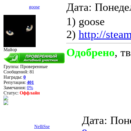
Дата: Понеде
goose
1) goose
2)
http://ste
Одобрено
, т
Майор
Группа: Проверенные
Сообщений:
81
Награды:
0
Репутация:
401
Замечания:
0%
Статус:
Оффлайн
Дата: Пон
NelliSse