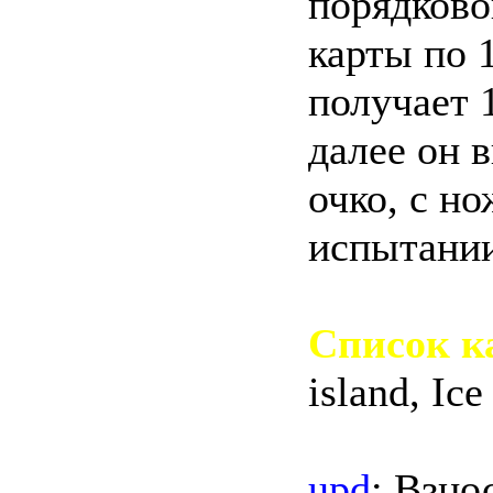
порядково
карты по 
получает 1
далее он 
очко, с но
испытании
Список к
island, Ic
upd
: Взно