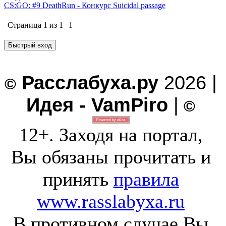
CS:GO: #9 DeathRun - Конкурс Suicidal passage
Страница
1
из
1
1
Расслабуха.ру
2026 |
©
Идея - VamPiro
|
©
12+. Заходя на портал,
Вы обязаны прочитать и
принять
правила
www.rasslabyxa.ru
В противном случае Вы